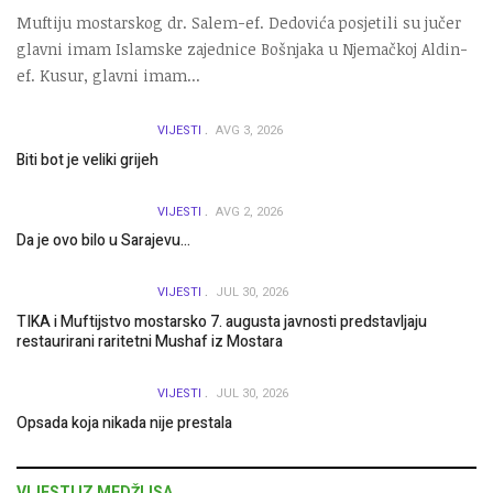
Muftiju mostarskog dr. Salem-ef. Dedovića posjetili su jučer
glavni imam Islamske zajednice Bošnjaka u Njemačkoj Aldin-
ef. Kusur, glavni imam...
VIJESTI
AVG 3, 2026
Biti bot je veliki grijeh
VIJESTI
AVG 2, 2026
Da je ovo bilo u Sarajevu…
VIJESTI
JUL 30, 2026
TIKA i Muftijstvo mostarsko 7. augusta javnosti predstavljaju
restaurirani raritetni Mushaf iz Mostara
VIJESTI
JUL 30, 2026
Opsada koja nikada nije prestala
VIJESTI IZ MEDŽLISA