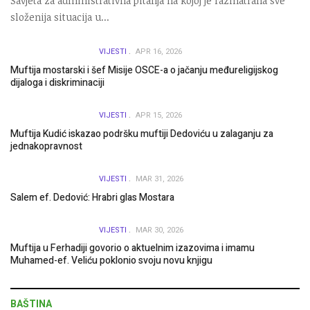
Savjeta za administrativna pitanja na kojoj je razmatrana sve
složenija situacija u...
VIJESTI
APR 16, 2026
Muftija mostarski i šef Misije OSCE-a o jačanju međureligijskog
dijaloga i diskriminaciji
VIJESTI
APR 15, 2026
Muftija Kudić iskazao podršku muftiji Dedoviću u zalaganju za
jednakopravnost
VIJESTI
MAR 31, 2026
Salem ef. Dedović: Hrabri glas Mostara
VIJESTI
MAR 30, 2026
Muftija u Ferhadiji govorio o aktuelnim izazovima i imamu
Muhamed-ef. Veliću poklonio svoju novu knjigu
BAŠTINA