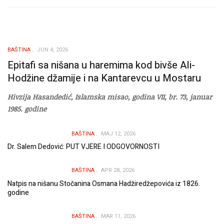
BAŠTINA
JUN 4, 2026
Epitafi sa nišana u haremima kod bivše Ali-
Hodžine džamije i na Kantarevcu u Mostaru
Hivzija Hasandedić, Islamska misao, godina VII, br. 73, januar
1985. godine
BAŠTINA
MAJ 12, 2026
Dr. Salem Dedović: PUT VJERE I ODGOVORNOSTI
BAŠTINA
APR 28, 2026
Natpis na nišanu Stočanina Osmana Hadžiredžepovića iz 1826.
godine
BAŠTINA
MAR 11, 2026