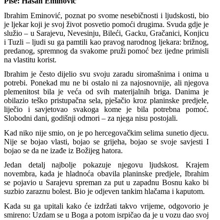
Piše: Hasan Eminović
Ibrahim Eminović, poznat po svome nesebičnosti i ljudskosti, bio
je ljekar koji je svoj život posvetio pomoći drugima. Svuda gdje je
služio – u Sarajevu, Nevesinju, Bileći, Gacku, Gračanici, Konjicu
i Tuzli – ljudi su ga pamtili kao pravog narodnog ljekara: brižnog,
predanog, spremnog da svakome pruži pomoć bez ijedne primisli
na vlastitu korist.
Ibrahim je često dijelio svu svoju zaradu siromašnima i onima u
potrebi. Ponekad mu ne bi ostalo ni za najosnovnije, ali njegova
plemenitost bila je veća od svih materijalnih briga. Danima je
obilazio teško pristupačna sela, pješačio kroz planinske predjele,
liječio i savjetovao svakoga kome je bila potrebna pomoć.
Slobodni dani, godišnji odmori – za njega nisu postojali.
Kad niko nije smio, on je po hercegovačkim selima sunetio djecu.
Nije se bojao vlasti, bojao se grijeha, bojao se svoje savjesti I
bojao se da ne izađe iz Božijeg hatora.
Jedan detalj najbolje pokazuje njegovu ljudskost. Krajem
novembra, kada je hladnoća obavila planinske predjele, Ibrahim
se pojavio u Sarajevu spreman za put u zapadnu Bosnu kako bi
suzbio zaraznu bolest. Bio je odjeven tankim hlačama i kaputom.
Kada su ga upitali kako će izdržati takvo vrijeme, odgovorio je
smireno: Uzdam se u Boga a potom isrpičao da je u vozu dao svoj