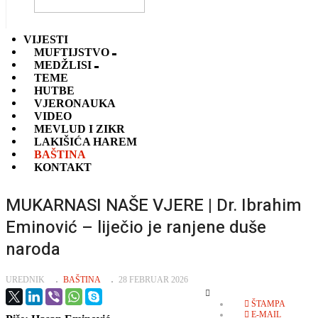
VIJESTI
MUFTIJSTVO
MEDŽLISI
TEME
HUTBE
VJERONAUKA
VIDEO
MEVLUD I ZIKR
LAKIŠIĆA HAREM
BAŠTINA
KONTAKT
MUKARNASI NAŠE VJERE | Dr. Ibrahim
Eminović – liječio je ranjene duše
naroda
UREDNIK
BAŠTINA
28 FEBRUAR 2026
EMPTY
ŠTAMPA
E-MAIL