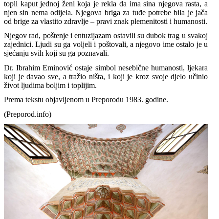
topli kaput jednoj ženi koja je rekla da ima sina njegova rasta, a
njen sin nema odijela. Njegova briga za tuđe potrebe bila je jača
od brige za vlastito zdravlje – pravi znak plemenitosti i humanosti.
Njegov rad, poštenje i entuzijazam ostavili su dubok trag u svakoj
zajednici. Ljudi su ga voljeli i poštovali, a njegovo ime ostalo je u
sjećanju svih koji su ga poznavali.
Dr. Ibrahim Eminović ostaje simbol nesebične humanosti, ljekara
koji je davao sve, a tražio ništa, i koji je kroz svoje djelo učinio
život ljudima boljim i toplijim.
Prema tekstu objavljenom u Preporodu 1983. godine.
(Preporod.info)