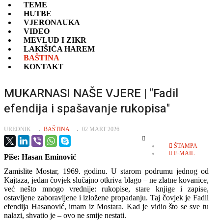
TEME
HUTBE
VJERONAUKA
VIDEO
MEVLUD I ZIKR
LAKIŠIĆA HAREM
BAŠTINA
KONTAKT
MUKARNASI NAŠE VJERE | "Fadil
efendija i spašavanje rukopisa"
UREDNIK
BAŠTINA
02 MART 2026
EMPTY
ŠTAMPA
E-MAIL
Piše: Hasan Eminović
Zamislite Mostar, 1969. godinu. U starom podrumu jednog od
Kajtaza, jedan čovjek slučajno otkriva blago – ne zlatne kovanice,
već nešto mnogo vrednije: rukopise, stare knjige i zapise,
ostavljene zaboravljene i izložene propadanju. Taj čovjek je Fadil
efendija Hasanović, imam iz Mostara. Kad je vidio što se sve tu
nalazi, shvatio je – ovo ne smije nestati.