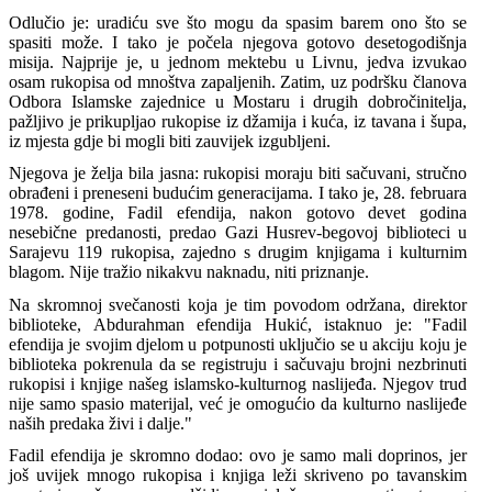
Odlučio je: uradiću sve što mogu da spasim barem ono što se
spasiti može. I tako je počela njegova gotovo desetogodišnja
misija. Najprije je, u jednom mektebu u Livnu, jedva izvukao
osam rukopisa od mnoštva zapaljenih. Zatim, uz podršku članova
Odbora Islamske zajednice u Mostaru i drugih dobročinitelja,
pažljivo je prikupljao rukopise iz džamija i kuća, iz tavana i šupa,
iz mjesta gdje bi mogli biti zauvijek izgubljeni.
Njegova je želja bila jasna: rukopisi moraju biti sačuvani, stručno
obrađeni i preneseni budućim generacijama. I tako je, 28. februara
1978. godine, Fadil efendija, nakon gotovo devet godina
nesebične predanosti, predao Gazi Husrev-begovoj biblioteci u
Sarajevu 119 rukopisa, zajedno s drugim knjigama i kulturnim
blagom. Nije tražio nikakvu naknadu, niti priznanje.
Na skromnoj svečanosti koja je tim povodom održana, direktor
biblioteke, Abdurahman efendija Hukić, istaknuo je: "Fadil
efendija je svojim djelom u potpunosti uključio se u akciju koju je
biblioteka pokrenula da se registruju i sačuvaju brojni nezbrinuti
rukopisi i knjige našeg islamsko-kulturnog naslijeđa. Njegov trud
nije samo spasio materijal, već je omogućio da kulturno naslijeđe
naših predaka živi i dalje."
Fadil efendija je skromno dodao: ovo je samo mali doprinos, jer
još uvijek mnogo rukopisa i knjiga leži skriveno po tavanskim