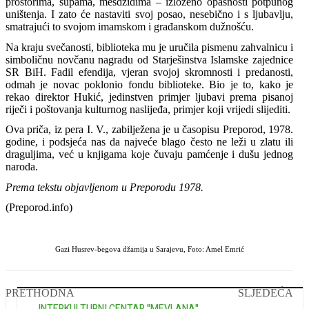
prostorima, šupama, mesdžidima – izloženo opasnosti potpunog
uništenja. I zato će nastaviti svoj posao, nesebično i s ljubavlju,
smatrajući to svojom imamskom i građanskom dužnošću.
Na kraju svečanosti, biblioteka mu je uručila pismenu zahvalnicu i
simboličnu novčanu nagradu od Starješinstva Islamske zajednice
SR BiH. Fadil efendija, vjeran svojoj skromnosti i predanosti,
odmah je novac poklonio fondu biblioteke. Bio je to, kako je
rekao direktor Hukić, jedinstven primjer ljubavi prema pisanoj
riječi i poštovanja kulturnog naslijeđa, primjer koji vrijedi slijediti.
Ova priča, iz pera I. V., zabilježena je u časopisu Preporod, 1978.
godine, i podsjeća nas da najveće blago često ne leži u zlatu ili
draguljima, već u knjigama koje čuvaju pamćenje i dušu jednog
naroda.
Prema tekstu objavljenom u Preporodu 1978.
(Preporod.info)
Gazi Husrev-begova džamija u Sarajevu, Foto: Amel Emrić
PRETHODNA
SLJEDEĆA
INTERKULTURNI CENTAR "MEVLANA"