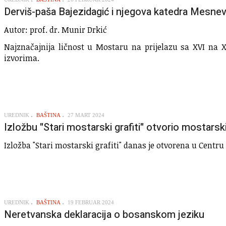
Derviš-paša Bajezidagić i njegova katedra Mesnev
Autor: prof. dr. Munir Drkić
Najznačajnija ličnost u Mostaru na prijelazu sa XVI na X
izvorima.
UREDNIK
BAŠTINA
27 MART 2024
Izložbu "Stari mostarski grafiti" otvorio mostarsk
Izložba "Stari mostarski grafiti" danas je otvorena u Centr
UREDNIK
BAŠTINA
19 FEBRUAR 2024
Neretvanska deklaracija o bosanskom jeziku