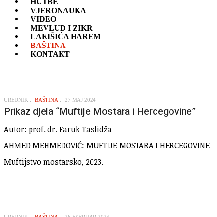
HUTBE
VJERONAUKA
VIDEO
MEVLUD I ZIKR
LAKIŠIĆA HAREM
BAŠTINA
KONTAKT
UREDNIK
BAŠTINA
27 MAJ 2024
Prikaz djela “Muftije Mostara i Hercegovine”
Autor: prof. dr. Faruk Taslidža
AHMED MEHMEDOVIĆ: MUFTIJE MOSTARA I HERCEGOVINE
Muftijstvo mostarsko, 2023.
UREDNIK
BAŠTINA
26 FEBRUAR 2024