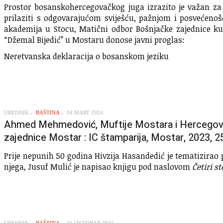
Prostor bosanskohercegovačkog juga izrazito je važan za j
prilaziti s odgovarajućom sviješću, pažnjom i posvećeno
akademija u Stocu, Matični odbor Bošnjačke zajednice kul
“Džemal Bijedić” u Mostaru donose javni proglas:
Neretvanska deklaracija o bosanskom jeziku
UREDNIK
BAŠTINA
04 MART 2024
Ahmed Mehmedović, Muftije Mostara i Hercegovi
zajednice Mostar : IC štamparija, Mostar, 2023, 25
Prije nepunih 50 godina Hivzija Hasandedić je tematizirao
njega, Jusuf Mulić je napisao knjigu pod naslovom
Četiri s
UREDNIK
BAŠTINA
31 OKTOBAR 2023