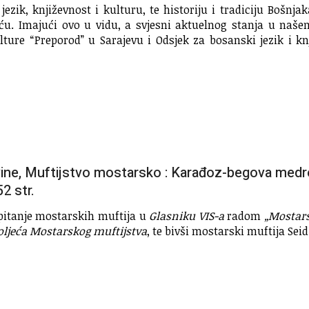
ezik, književnost i kulturu, te historiju i tradiciju Bošnj
šću. Imajući ovo u vidu, a svjesni aktuelnog stanja u naš
ture “Preporod” u Sarajevu i Odsjek za bosanski jezik i k
ne, Muftijstvo mostarsko : Karađoz-begova medre
2 str.
 pitanje mostarskih muftija u
Glasniku VIS-a
radom
„Mostars
toljeća Mostarskog muftijstva
, te bivši mostarski muftija Sei