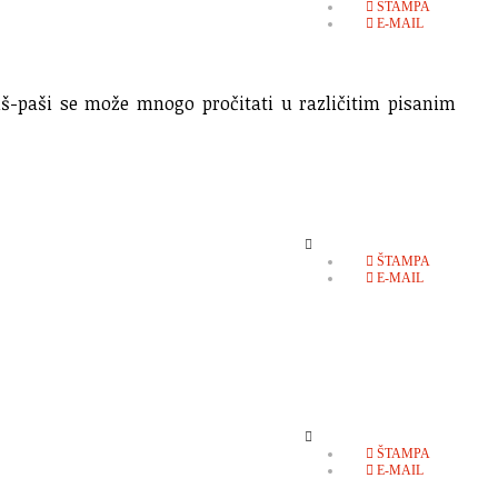
ŠTAMPA
E-MAIL
rviš-paši se može mnogo pročitati u različitim pisanim
EMPTY
ŠTAMPA
E-MAIL
EMPTY
ŠTAMPA
E-MAIL