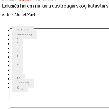
Lakišića harem na karti austrougarskog katastars
Autor: Ahmet Kurt
Početak
Prethodna
1
2
3
4
5
6
7
8
9
10
Sljedeća
Kraj