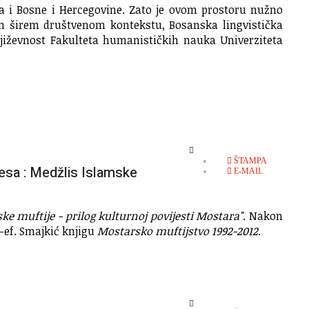
aka i Bosne i Hercegovine. Zato je ovom prostoru nužno
em širem društvenom kontekstu, Bosanska lingvistička
njiževnost Fakulteta humanističkih nauka Univerziteta
EMPTY
ŠTAMPA
sa : Medžlis Islamske
E-MAIL
ke muftije - prilog kulturnoj povijesti Mostara"
. Nakon
d-ef. Smajkić knjigu
Mostarsko muftijstvo 1992-2012
.
EMPTY