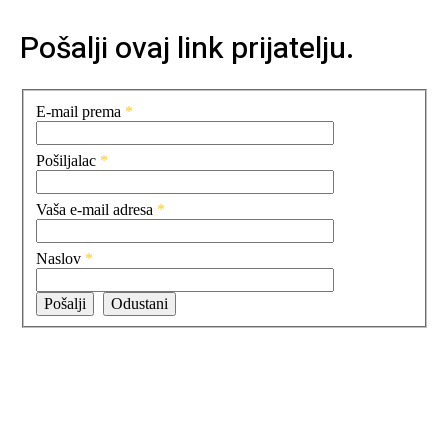
Pošalji ovaj link prijatelju.
E-mail prema
*
Pošiljalac
*
Vaša e-mail adresa
*
Naslov
*
Pošalji
Odustani