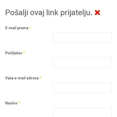
Pošalji ovaj link prijatelju.
E-mail prema
*
Pošiljalac
*
Vaša e-mail adresa
*
Naslov
*