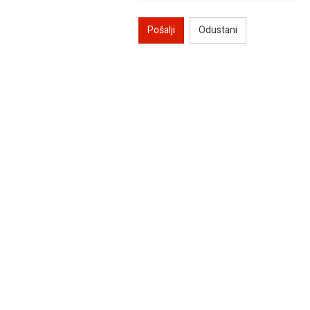
Pošalji
Odustani