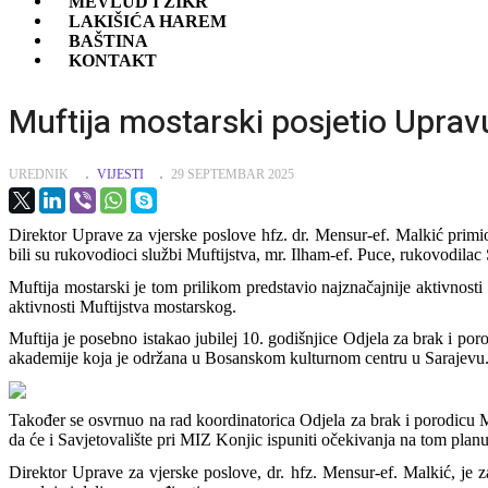
MEVLUD I ZIKR
LAKIŠIĆA HAREM
BAŠTINA
KONTAKT
Muftija mostarski posjetio Uprav
UREDNIK
VIJESTI
29 SEPTEMBAR 2025
Direktor Uprave za vjerske poslove hfz. dr. Mensur-ef. Malkić primi
bili su rukovodioci službi Muftijstva, mr. Ilham-ef. Puce, rukovodilac
Muftija mostarski je tom prilikom predstavio najznačajnije aktivnosti
aktivnosti Muftijstva mostarskog.
Muftija je posebno istakao jubilej 10. godišnjice Odjela za brak i poro
akademije koja je održana u Bosanskom kulturnom centru u Sarajevu
Također se osvrnuo na rad koordinatorica Odjela za brak i porodicu M
da će i Savjetovalište pri MIZ Konjic ispuniti očekivanja na tom planu
Direktor Uprave za vjerske poslove, dr. hfz. Mensur-ef. Malkić, je za