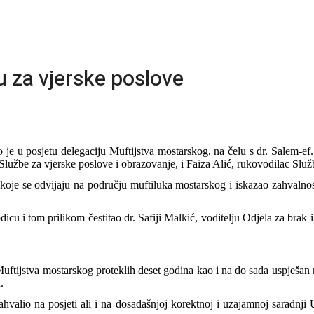
u za vjerske poslove
o je u posjetu delegaciju Muftijstva mostarskog, na čelu s dr. Salem-
 Službe za vjerske poslove i obrazovanje, i Faiza Alić, rukovodilac Služ
 koje se odvijaju na području muftiluka mostarskog i iskazao zahvalnos
dicu i tom prilikom čestitao dr. Safiji Malkić, voditelju Odjela za brak 
.
uftijstva mostarskog proteklih deset godina kao i na do sada uspješan 
.
hvalio na posjeti ali i na dosadašnjoj korektnoj i uzajamnoj saradnji 