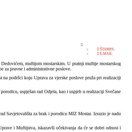
EMPTY
ŠTAMPA
E-MAIL
ef. Dedovićem, muftijom mostarskim. U pratnji muftije mostarskog
be za pravne i administrativne poslove.
t na podršci koju Uprava za vjerske poslove pruža pri realizaciji
i porodicu, uspješan rad Odjela, kao i uspjeh u realizaciji Svečane
rad Savjetovališta za brak i porodicu MIZ Mostar. Izrazio je nadu
Uprave i Muftijstva, iskazavši očekivanja da će se dobri odnosi i