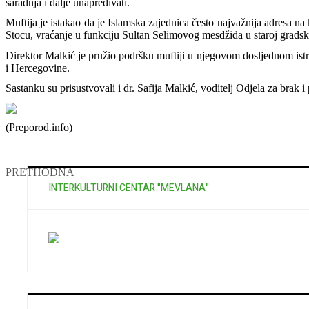
saradnja i dalje unapređivati.
Muftija je istakao da je Islamska zajednica često najvažnija adresa n
Stocu, vraćanje u funkciju Sultan Selimovog mesdžida u staroj gradsko
Direktor Malkić je pružio podršku muftiji u njegovom dosljednom istr
i Hercegovine.
Sastanku su prisustvovali i dr. Safija Malkić, voditelj Odjela za brak 
(Preporod.info)
PRETHODNA
INTERKULTURNI CENTAR "MEVLANA"