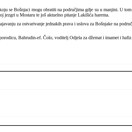
a koju se Bošnjaci mogu obratiti na područjima gdje su u manjini. U to
j jezgri u Mostaru te još aktuelno pitanje Lakišića harema.
ajavanju za ostvarivanje jednakih prava i uslova za Bošnjake na područ
i porodicu, Bahrudin-ef. Čolo, voditelj Odjela za džemat i imamet i hafi