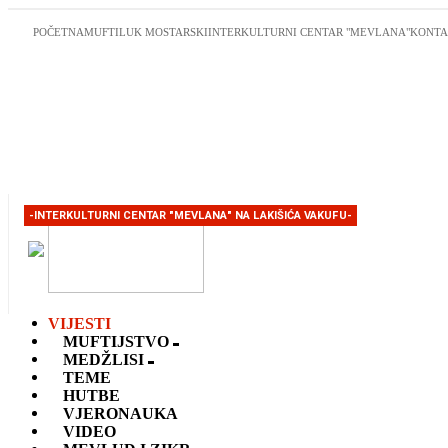
POČETNA
MUFTILUK MOSTARSKI
INTERKULTURNI CENTAR "MEVLANA"
KONTA
-INTERKULTURNI CENTAR "MEVLANA" NA LAKIŠIĆA VAKUFU-
VIJESTI
MUFTIJSTVO
MEDŽLISI
TEME
HUTBE
VJERONAUKA
VIDEO