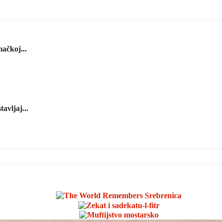
ačkoj...
avljaj...