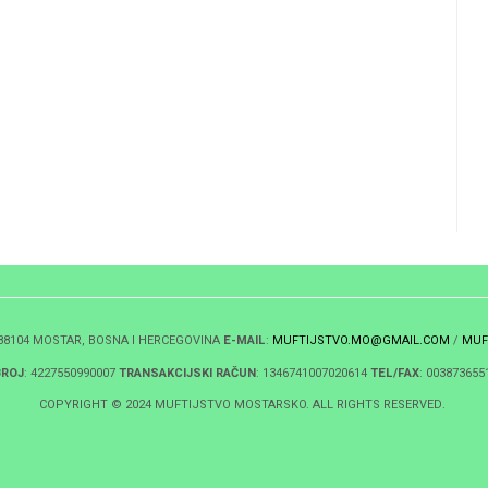
 88104 MOSTAR, BOSNA I HERCEGOVINA
E-MAIL
:
MUFTIJSTVO.MO@GMAIL.COM
/
MUF
BROJ
: 4227550990007
TRANSAKCIJSKI RAČUN
: 1346741007020614
TEL/FAX
: 003873655
COPYRIGHT © 2024 MUFTIJSTVO MOSTARSKO. ALL RIGHTS RESERVED.