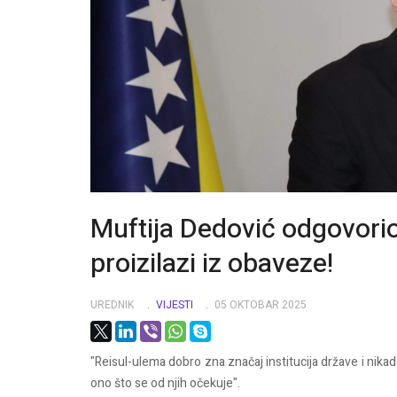
Muftija Dedović odgovorio
proizilazi iz obaveze!
UREDNIK
VIJESTI
05 OKTOBAR 2025
"Reisul-ulema dobro zna značaj institucija države i nikad
ono što se od njih očekuje".