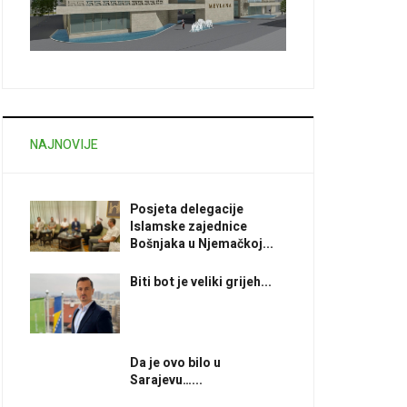
NAJNOVIJE
Posjeta delegacije
Islamske zajednice
Bošnjaka u Njemačkoj...
Biti bot je veliki grijeh...
Da je ovo bilo u
Sarajevu…...