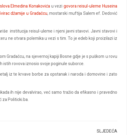
oslova Elmedina Konakovića
u vezi
govora reisul-uleme Huseina
Svirac džamije u Gradačcu
, mostarski muftija Salem ef. Dedović
e institucija reisul-uleme i njeni javni stavovi. Javni stavovi i
teru ne otvara polemika u vezi s tim. To je edeb koji proizilazi iz
vom Gradačcu, na sjevernoj kapiji Bosne gdje je s puškom u rovu
ih istih rovova iznosio svoje poginule suborce.
etalj iz te krvave borbe za opstanak i naroda i domovine i zato
nikada ih nije devalvirao, već samo tražio da efikasno i pravedno
 za Politicki.ba.
SLJEDEĆA