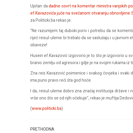
Upitan da
dadne osvrt na komentar ministra vanjskih p
ef.Kavazovića juče na svečanom otvaranju obnovljene 
za Politicki.ba rekao je:
"Ne razumijem taj duboki poriv i potrebu da se komentariš
riječ reisul-uleme bi trebalo da se saslušaju i u javnom e
obaveze!
Husein ef.Kavazović izgovorio je to što je izgovorio u s
branio zemlju od agresora i gdje je na svojim rukama iz t
Zna reis Kavazović poimenice i svakog čovjeka i svaki d
ima puno pravo reći šta god hoće.
I da, reisul-ulema dobro zna značaj institucija države i 
vrše ono što se od njih očekuje", rekao je muftija Dedović
(
www.politicki.ba
)
PRETHODNA