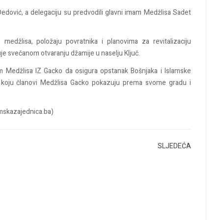
edović, a delegaciju su predvodili glavni imam Medžlisa Sadet
 medžlisa, položaju povratnika i planovima za revitalizaciju
je svečanom otvaranju džamije u naselju Ključ.
em Medžlisa IZ Gacko da osigura opstanak Bošnjaka i Islamske
 koju članovi Medžlisa Gacko pokazuju prema svome gradu i
mskazajednica.ba)
SLJEDEĆA