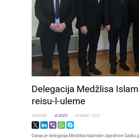
Delegacija Medžlisa Isla
reisu-l-uleme
UREDNIK
VIJESTI
03 MART 2020
Danas je delegacija Medžlisa Islamske zajednice Gacko p