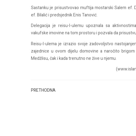
Sastanku je prisustvovao muftija mostarski Salem ef. D
ef. Bilalić i predsjednik Enis Tanović.
Delegacija je reisu-l-ulemu upoznala sa aktivnostima
vakufske imovine na tom prostoru i pozvala da prisustvu
Reisu-l-ulema je izrazio svoje zadovoljstvo nastojanj
zajednice u ovom dijelu domovine a naročito brigom
Medžlisu, čak i kada trenutno ne žive u njemu.
(www.isla
PRETHODNA