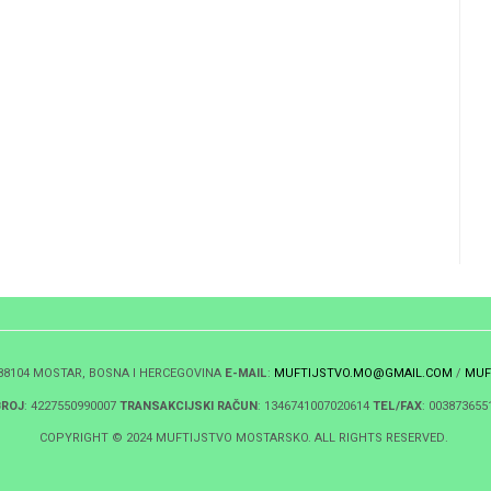
 88104 MOSTAR, BOSNA I HERCEGOVINA
E-MAIL
:
MUFTIJSTVO.MO@GMAIL.COM
/
MUF
BROJ
: 4227550990007
TRANSAKCIJSKI RAČUN
: 1346741007020614
TEL/FAX
: 003873655
COPYRIGHT © 2024 MUFTIJSTVO MOSTARSKO. ALL RIGHTS RESERVED.