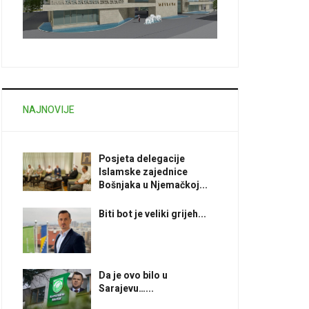
NAJNOVIJE
Posjeta delegacije
Islamske zajednice
Bošnjaka u Njemačkoj...
Biti bot je veliki grijeh...
Da je ovo bilo u
Sarajevu…...