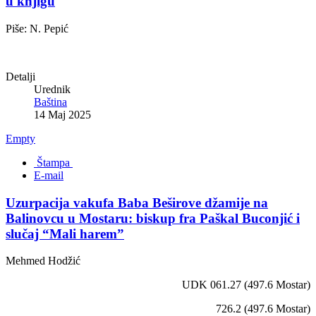
u knjigu
Piše: N. Pepić
Detalji
Urednik
Baština
14 Maj 2025
Empty
Štampa
E-mail
Uzurpacija vakufa Baba Beširove džamije na
Balinovcu u Mostaru: biskup fra Paškal Buconjić i
slučaj “Mali harem”
Mehmed Hodžić
UDK 061.27 (497.6 Mostar)
726.2 (497.6 Mostar)