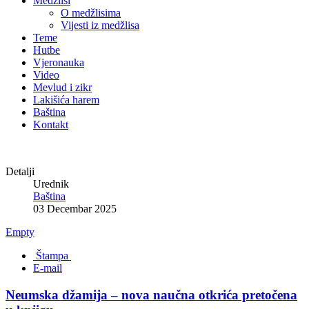
Medžlisi
O medžlisima
Vijesti iz medžlisa
Teme
Hutbe
Vjeronauka
Video
Mevlud i zikr
Lakišića harem
Baština
Kontakt
Detalji
Urednik
Baština
03 Decembar 2025
Empty
Štampa
E-mail
Neumska džamija – nova naučna otkrića pretočena