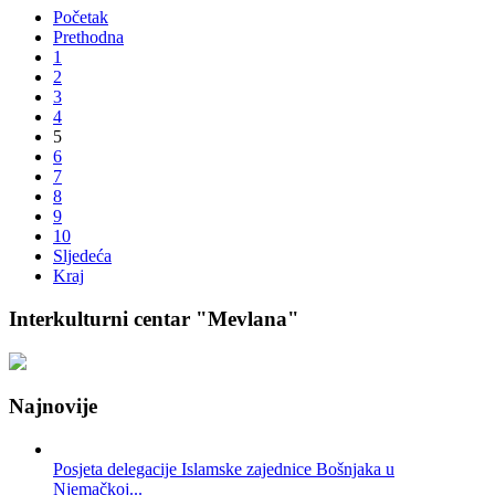
Početak
Prethodna
1
2
3
4
5
6
7
8
9
10
Sljedeća
Kraj
Interkulturni centar "Mevlana"
Najnovije
Posjeta delegacije Islamske zajednice Bošnjaka u
Njemačkoj...