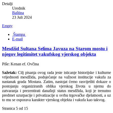
Detalji
Urednik
Baština
23 Juli 2024
Empty
Štampa
E-mail
Mesdžid Sultana Selima Javuza na Starom mostu i
njegov legitimitet vakufskog vjerskog objekta
Piše: Kenan ef. Ovčina
Sažetak:
Cilj pisanja ovog rada jeste isticanje historijske i kulturne
vrijednosti mesdžida, podsjećanje na važnost institucije vakufa za
nastanak grada Mostara. Zatim, nastojat ćemo rasvijetliti dokaze o
postojanju organiziranih oblika vjerskog života u njemu do
zatvaranja i prezentirati današnji status mesdžida, koji je trenutno
predmet uzurpacije i privatizacije u svrhu trgovačke djelatnosti, a uz
to mu se osporava karakter vjerskog objekta i vakufa kao takvog.
Stranica 5 od 15