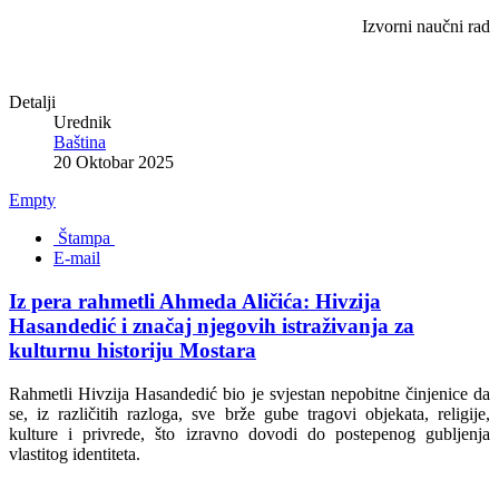
Izvorni naučni rad
Detalji
Urednik
Baština
20 Oktobar 2025
Empty
Štampa
E-mail
Iz pera rahmetli Ahmeda Aličića: Hivzija
Hasandedić i značaj njegovih istraživanja za
kulturnu historiju Mostara
Rahmetli Hivzija Hasandedić bio je svjestan nepobitne činjenice da
se, iz različitih razloga, sve brže gube tragovi objekata, religije,
kulture i privrede, što izravno dovodi do postepenog gubljenja
vlastitog identiteta.