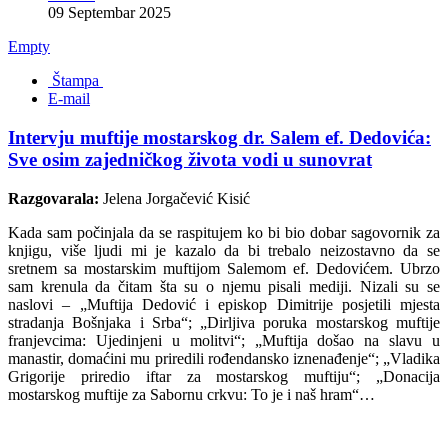
09 Septembar 2025
Empty
Štampa
E-mail
Intervju muftije mostarskog dr. Salem ef. Dedovića:
Sve osim zajedničkog života vodi u sunovrat
Razgovarala:
Jelena Jorgačević Kisić
Kada sam počinjala da se raspitujem ko bi bio dobar sagovornik za
knjigu, više ljudi mi je kazalo da bi trebalo neizostavno da se
sretnem sa mostarskim muftijom Salemom ef. Dedovićem. Ubrzo
sam krenula da čitam šta su o njemu pisali mediji. Nizali su se
naslovi – „Muftija Dedović i episkop Dimitrije posjetili mjesta
stradanja Bošnjaka i Srba“; „Dirljiva poruka mostarskog muftije
franjevcima: Ujedinjeni u molitvi“; „Muftija došao na slavu u
manastir, domaćini mu priredili rođendansko iznenađenje“; „Vladika
Grigorije priredio iftar za mostarskog muftiju“; „Donacija
mostarskog muftije za Sabornu crkvu: To je i naš hram“…