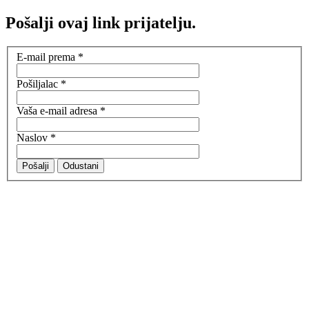
Pošalji ovaj link prijatelju.
E-mail prema
*
Pošiljalac
*
Vaša e-mail adresa
*
Naslov
*
Pošalji
Odustani