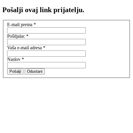
Pošalji ovaj link prijatelju.
E-mail prema
*
Pošiljalac
*
Vaša e-mail adresa
*
Naslov
*
Pošalji
Odustani