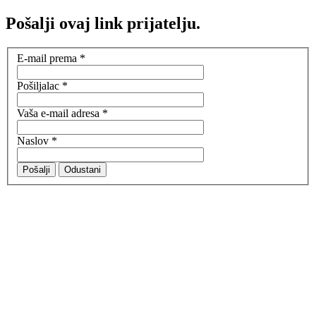
Pošalji ovaj link prijatelju.
E-mail prema
*
Pošiljalac
*
Vaša e-mail adresa
*
Naslov
*
Pošalji
Odustani