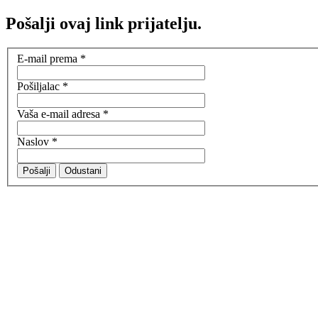
Pošalji ovaj link prijatelju.
E-mail prema
*
Pošiljalac
*
Vaša e-mail adresa
*
Naslov
*
Pošalji
Odustani