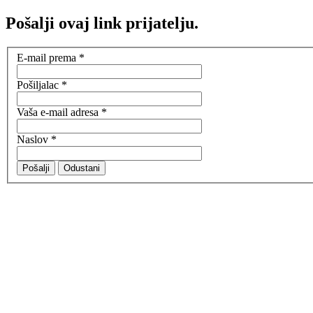
Pošalji ovaj link prijatelju.
E-mail prema
*
Pošiljalac
*
Vaša e-mail adresa
*
Naslov
*
Pošalji
Odustani