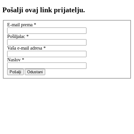
Pošalji ovaj link prijatelju.
E-mail prema
*
Pošiljalac
*
Vaša e-mail adresa
*
Naslov
*
Pošalji
Odustani