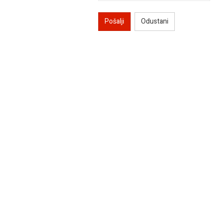
Pošalji
Odustani