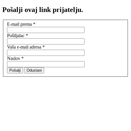
Pošalji ovaj link prijatelju.
E-mail prema
*
Pošiljalac
*
Vaša e-mail adresa
*
Naslov
*
Pošalji
Odustani