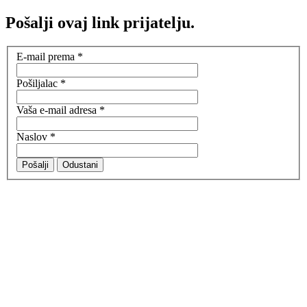
Pošalji ovaj link prijatelju.
E-mail prema
*
Pošiljalac
*
Vaša e-mail adresa
*
Naslov
*
Pošalji
Odustani