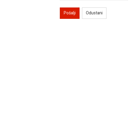
Pošalji
Odustani