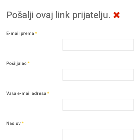
Pošalji ovaj link prijatelju.
E-mail prema
*
Pošiljalac
*
Vaša e-mail adresa
*
Naslov
*