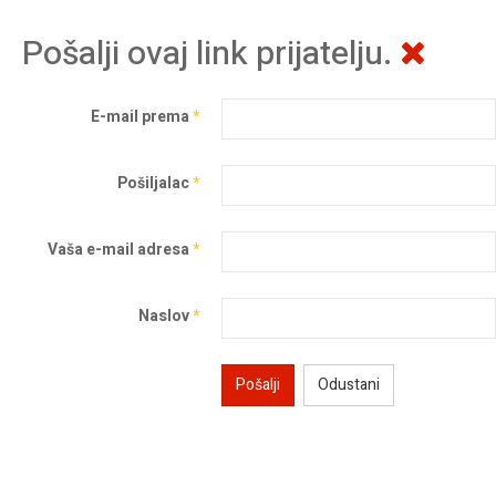
Pošalji ovaj link prijatelju.
E-mail prema
*
Pošiljalac
*
Vaša e-mail adresa
*
Naslov
*
Pošalji
Odustani