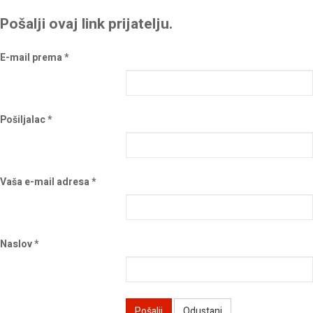
Pošalji ovaj link prijatelju.
E-mail prema
*
Pošiljalac
*
Vaša e-mail adresa
*
Naslov
*
Pošalji
Odustani