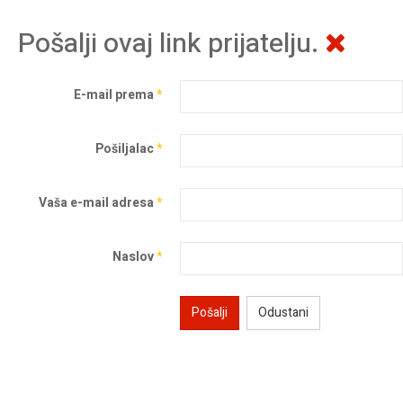
Pošalji ovaj link prijatelju.
E-mail prema
*
Pošiljalac
*
Vaša e-mail adresa
*
Naslov
*
Pošalji
Odustani