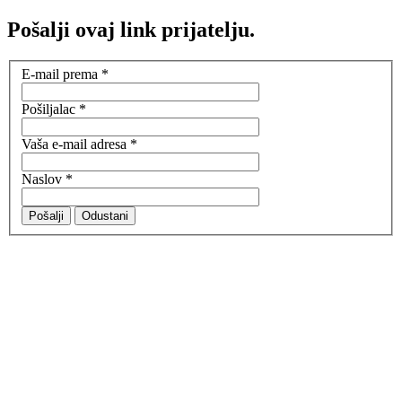
Pošalji ovaj link prijatelju.
E-mail prema
*
Pošiljalac
*
Vaša e-mail adresa
*
Naslov
*
Pošalji
Odustani