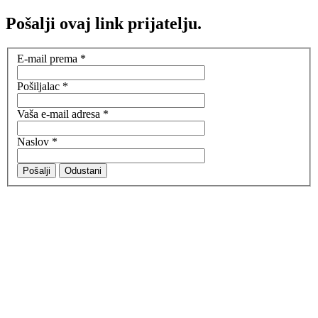
Pošalji ovaj link prijatelju.
E-mail prema
*
Pošiljalac
*
Vaša e-mail adresa
*
Naslov
*
Pošalji
Odustani