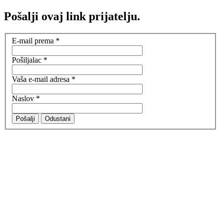
Pošalji ovaj link prijatelju.
E-mail prema
*
Pošiljalac
*
Vaša e-mail adresa
*
Naslov
*
Pošalji
Odustani