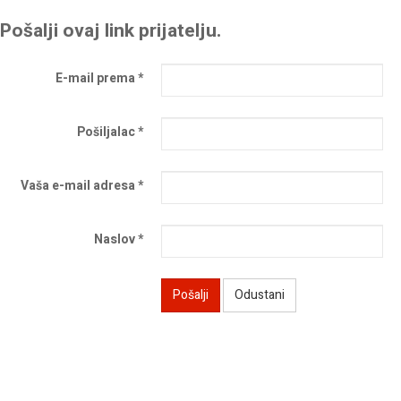
Pošalji ovaj link prijatelju.
E-mail prema
*
Pošiljalac
*
Vaša e-mail adresa
*
Naslov
*
Pošalji
Odustani