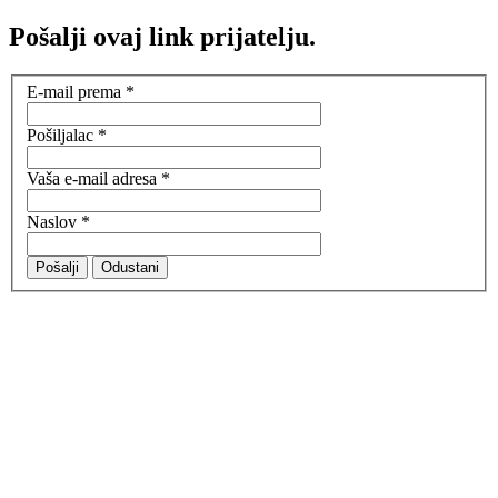
Pošalji ovaj link prijatelju.
E-mail prema
*
Pošiljalac
*
Vaša e-mail adresa
*
Naslov
*
Pošalji
Odustani