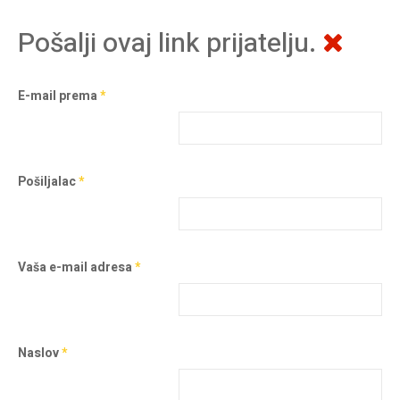
Pošalji ovaj link prijatelju.
E-mail prema
*
Pošiljalac
*
Vaša e-mail adresa
*
Naslov
*