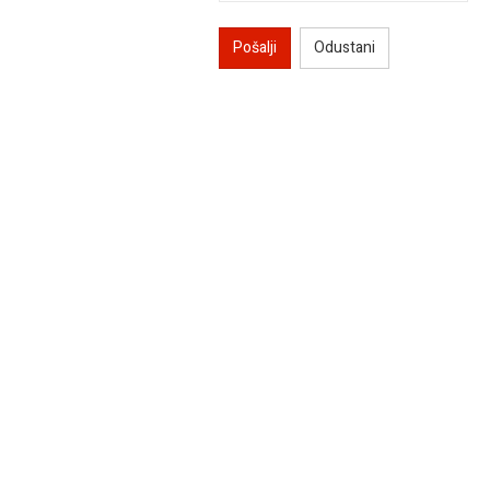
Pošalji
Odustani