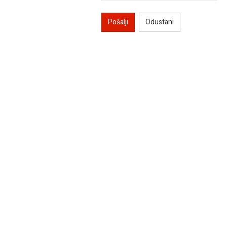
Pošalji
Odustani