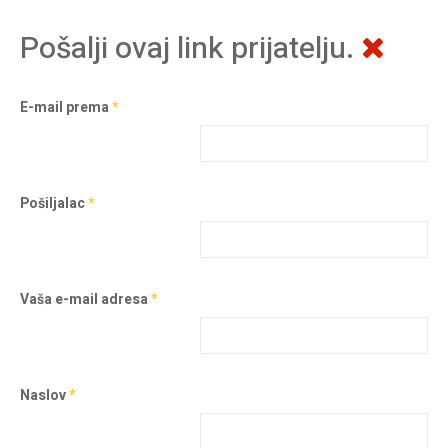
Pošalji ovaj link prijatelju.
E-mail prema
*
Pošiljalac
*
Vaša e-mail adresa
*
Naslov
*