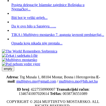
Posjeta delegacije Islamske zajednice Bošnjaka u
Njemačkoj...
Biti bot je veliki grijeh...
Da je ovo bilo u Sarajevu…...
TIKA i Muftijstvo mostarsko 7. augusta javnosti predstavljaj...
Opsada koja nikada nije prestala...
empty
Adresa
: Trg Musala 1, 88104 Mostar, Bosna i Hercegovina
E-
mail
:
muftijstvo.mo@gmail.com
/
muftijstvo.mo@bih.net.ba
ID broj
: 4227550990007
Transakcijski račun
:
1346741007020614
Tel/fax
: 0038736551089
COPYRIGHT © 2024 MUFTIJSTVO MOSTARSKO. ALL
RIGHTS RESERVED.