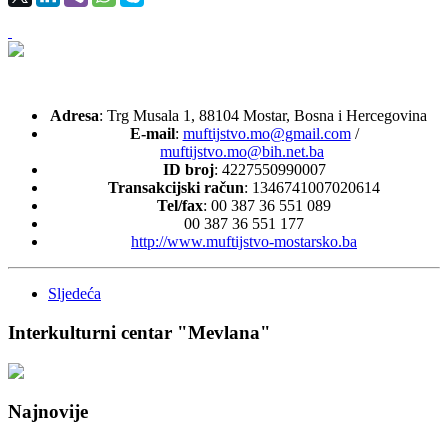
Adresa
: Trg Musala 1, 88104 Mostar, Bosna i Hercegovina
E-mail
:
muftijstvo.mo@gmail.com
/
muftijstvo.mo@bih.net.ba
ID broj
: 4227550990007
Transakcijski račun
: 1346741007020614
Tel/fax
: 00 387 36 551 089
00 387 36 551 177
http://www.muftijstvo-mostarsko.ba
Sljedeća
Interkulturni centar "Mevlana"
Najnovije