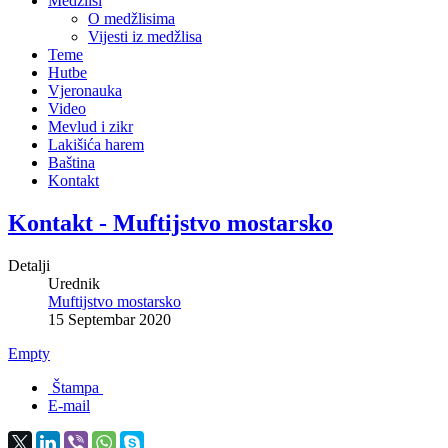
Medžlisi
O medžlisima
Vijesti iz medžlisa
Teme
Hutbe
Vjeronauka
Video
Mevlud i zikr
Lakišića harem
Baština
Kontakt
Kontakt - Muftijstvo mostarsko
Detalji
Urednik
Muftijstvo mostarsko
15 Septembar 2020
Empty
Štampa
E-mail