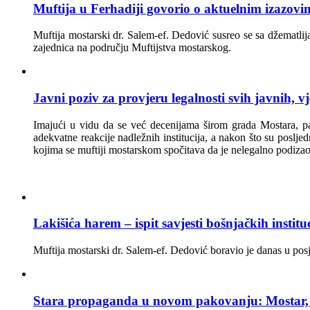
Muftija u Ferhadiji govorio o aktuelnim izazov
Muftija mostarski dr. Salem-ef. Dedović susreo se sa džematli
zajednica na području Muftijstva mostarskog.
Javni poziv za provjeru legalnosti svih javnih, 
Imajući u vidu da se već decenijama širom grada Mostara, pa 
adekvatne reakcije nadležnih institucija, a nakon što su poslj
kojima se muftiji mostarskom spočitava da je nelegalno podiz
Lakišića harem – ispit savjesti bošnjačkih institu
Muftija mostarski dr. Salem-ef. Dedović boravio je danas u po
Stara propaganda u novom pakovanju: Mostar, L