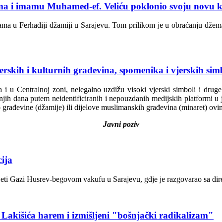
ima i imamu Muhamed-ef. Veliću poklonio svoju novu 
jama u Ferhadiji džamiji u Sarajevu. Tom prilikom je u obraćanju dže
vjerskih i kulturnih građevina, spomenika i vjerskih s
i u Centralnoj zoni, nelegalno uzdižu visoki vjerski simboli i druge
ednjih dana putem neidentificiranih i nepouzdanih medijskih platformi 
ao građevine (džamije) ili dijelove muslimanskih građevina (minaret) 
Javni poziv
cija
sjeti Gazi Husrev-begovom vakufu u Sarajevu, gdje je razgovarao sa d
akišića harem i izmišljeni "bošnjački radikalizam"