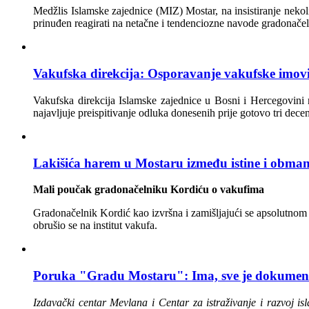
Medžlis Islamske zajednice (MIZ) Mostar, na insistiranje nekol
prinuđen reagirati na netačne i tendenciozne navode gradonačel
Vakufska direkcija: Osporavanje vakufske imovi
Vakufska direkcija Islamske zajednice u Bosni i Hercegovini 
najavljuje preispitivanje odluka donesenih prije gotovo tri decen
Lakišića harem u Mostaru između istine i obma
Mali poučak gradonačelniku Kordiću o vakufima
Gradonačelnik Kordić kao izvršna i zamišljajući se apsolutnom v
obrušio se na institut vakufa.
Poruka "Gradu Mostaru": Ima, sve je dokument
Izdavački centar Mevlana i Centar za istraživanje i razvoj is