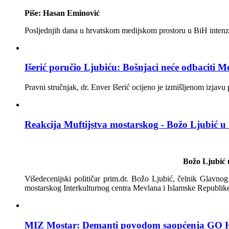
Piše: Hasan Eminović
Posljednjih dana u hrvatskom medijskom prostoru u BiH intenziv
Išerić poručio Ljubiću: Bošnjaci neće odbaciti Me
Pravni stručnjak, dr. Enver Išerić ocijeno je izmišljenom izja
Reakcija Muftijstva mostarskog - Božo Ljubić u 
Božo Ljubić 
Višedecenijski političar prim.dr. Božo Ljubić, čelnik Glavno
mostarskog Interkulturnog centra Mevlana i Islamske Republike
MIZ Mostar: Demanti povodom saopćenja GO 