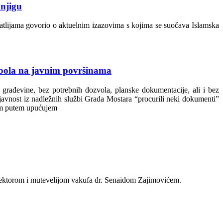
knjigu
matlijama govorio o aktuelnim izazovima s kojima se suočava Islamska
imbola na javnim površinama
 građevine, bez potrebnih dozvola, planske dokumentacije, ali i bez
u javnost iz nadležnih službi Grada Mostara “procurili neki dokumenti”
ovim putem upućujem
irektorom i mutevelijom vakufa dr. Senaidom Zajimovićem.