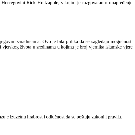
 Hercegovini Rick Holtzapple, s kojim je razgovarao o unapređenju
egovim saradnicima. Ovo je bila prilika da se sagledaju mogućnosti
i vjerskog života u sredinama u kojima je broj vjernika islamske vjere
uje izuzetnu hrabrost i odlučnost da se poštuju zakoni i pravila.