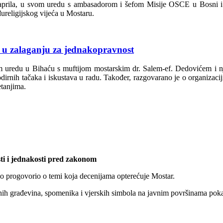
. aprila, u svom uredu s ambasadorom i šefom Misije OSCE u Bosni i
religijskog vijeća u Mostaru.
 u zalaganju za jednakopravnost
 uredu u Bihaću s muftijom mostarskim dr. Salem-ef. Dedovićem i nj
irnih tačaka i iskustava u radu. Također, razgovarano je o organizacij
etanjima.
ti i jednakosti pred zakonom
eno progovorio o temi koja decenijama opterećuje Mostar.
urnih građevina, spomenika i vjerskih simbola na javnim površinama pokaz