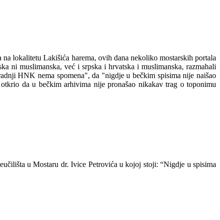
na lokalitetu Lakišića harema, ovih dana nekoliko mostarskih portala
ska ni muslimanska, već i srpska i hrvatska i muslimanska, razmahali
zgradnji HNK nema spomena", da "nigdje u bečkim spisima nije naišao
ć otkrio da u bečkim arhivima nije pronašao nikakav trag o toponimu
čilišta u Mostaru dr. Ivice Petrovića u kojoj stoji: “Nigdje u spisima