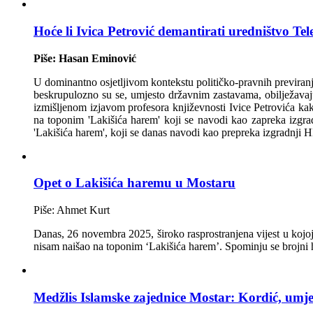
Hoće li Ivica Petrović demantirati uredništvo T
Piše: Hasan Eminović
U dominantno osjetljivom kontekstu političko-pravnih previran
beskrupulozno su se, umjesto državnim zastavama, obilježavaju
izmišljenom izjavom profesora književnosti Ivice Petrovića k
na toponim 'Lakišića harem' koji se navodi kao zapreka izgra
'Lakišića harem', koji se danas navodi kao prepreka izgradnji 
Opet o Lakišića haremu u Mostaru
Piše: Ahmet Kurt
Danas, 26 novembra 2025, široko rasprostranjena vijest u kojoj 
nisam naišao na toponim ‘Lakišića harem’. Spominju se brojni h
Medžlis Islamske zajednice Mostar: Kordić, umj