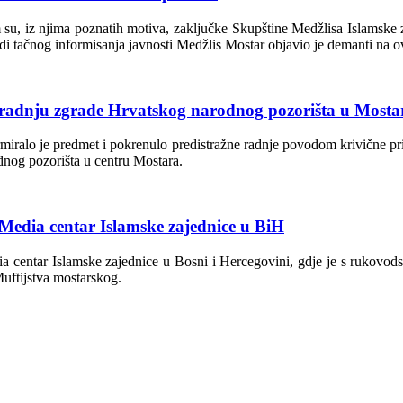
 iz njima poznatih motiva, zaključke Skupštine Medžlisa Islamske zaj
adi tačnog informisanja javnosti Medžlis Mostar objavio je demanti na 
gradnju zgrade Hrvatskog narodnog pozorišta u Mosta
ralo je predmet i pokrenulo predistražne radnje povodom krivične pri
nog pozorišta u centru Mostara.
 Media centar Islamske zajednice u BiH
ia centar Islamske zajednice u Bosni i Hercegovini, gdje je s rukovods
uftijstva mostarskog.