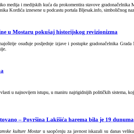
iko medija i medijskih kuća da prokomentira stavove gradonačelnika Mo
nika Kordića iznesene u podcastu portala Bljesak.info, simboličnog na
ne u Mostaru pokušaj historijskog revizionizma
najoštrije osuđuje posljednje izjave i postupke gradonačelnika Grada 
ije.
na
lasti u najnovijem istupu, u maniru najrigidnijih političkih sistema, 
ovano – Površina Lakišića harema bila je 19 dunuma
lamske kulture Mostar
u saopćenju za javnost iskazali su danas velik