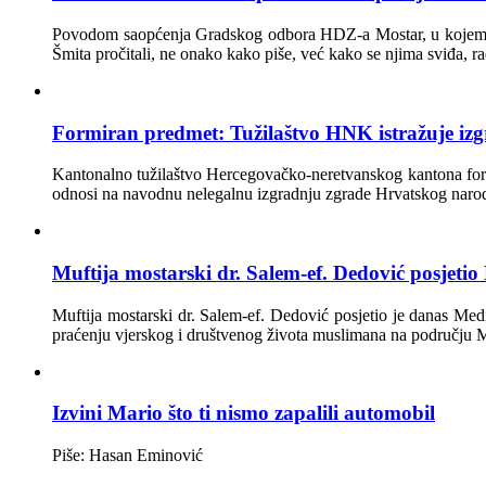
Povodom saopćenja Gradskog odbora HDZ-a Mostar, u kojem su,
Šmita pročitali, ne onako kako piše, već kako se njima sviđa, r
Formiran predmet: Tužilaštvo HNK istražuje iz
Kantonalno tužilaštvo Hercegovačko-neretvanskog kantona formi
odnosi na navodnu nelegalnu izgradnju zgrade Hrvatskog narod
Muftija mostarski dr. Salem-ef. Dedović posjetio
Muftija mostarski dr. Salem-ef. Dedović posjetio je danas Med
praćenju vjerskog i društvenog života muslimana na području M
Izvini Mario što ti nismo zapalili automobil
Piše: Hasan Eminović