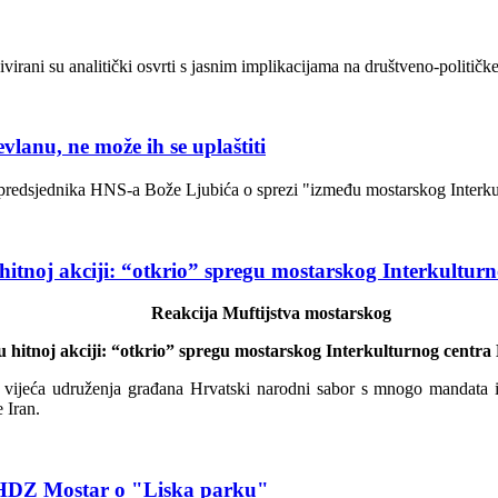
irani su analitički osvrti s jasnim implikacijama na društveno-političk
vlanu, ne može ih se uplaštiti
vu predsjednika HNS-a Bože Ljubića o sprezi "između mostarskog Interk
hitnoj akciji: “otkrio” spregu mostarskog Interkultu
Reakcija Muftijstva mostarskog
u hitnoj akciji: “otkrio” spregu mostarskog Interkulturnog centr
g vijeća udruženja građana Hrvatski narodni sabor s mnogo mandata i 
 Iran.
HDZ Mostar o "Liska parku"