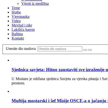
Vijesti iz medžlisa
Teme
Hutbe
Vjeronauka
Video
Mevlud i zikr
Lakišića harem
Baština
Kontakt
Unesite dio naslova
Sjednica savjeta: Hitno zaustaviti sve izraženije
U Mostaru je održana sjednica Savjeta za vjerska pitanja i Savj
prostoru.
Muftija mostarski i šef Misije OSCE-a o jačanju 