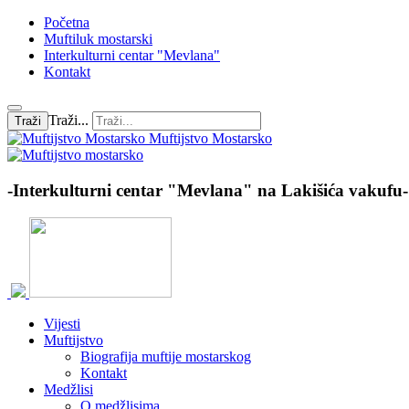
Početna
Muftiluk mostarski
Interkulturni centar "Mevlana"
Kontakt
Traži...
Traži
Muftijstvo Mostarsko
-Interkulturni centar "Mevlana" na Lakišića vakufu-
Vijesti
Muftijstvo
Biografija muftije mostarskog
Kontakt
Medžlisi
O medžlisima