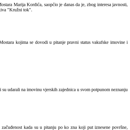
stara Marija Kordića, saopćio je danas da je, zbog interesa javnosti,
ziva "Kružni tok".
Mostara kojima se dovodi u pitanje pravni status vakufske imovine i
koji su udarali na imovinu vjerskih zajednica u svom potpunom neznanju
u začuđenost kada su u pitanju po ko zna koji put iznesene površne,