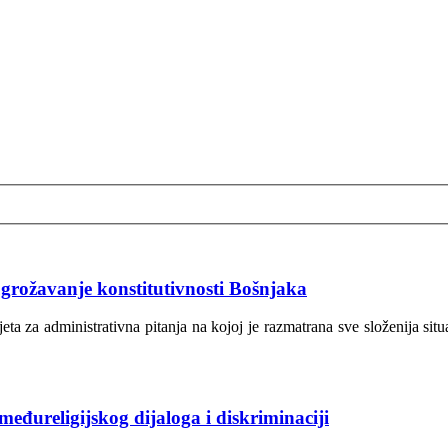
 ugrožavanje konstitutivnosti Bošnjaka
eta za administrativna pitanja na kojoj je razmatrana sve složenija sit
međureligijskog dijaloga i diskriminaciji