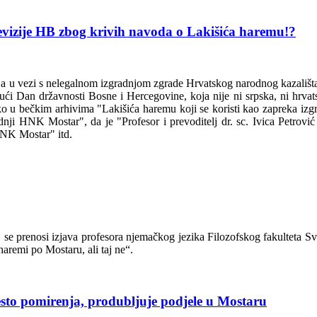
elevizije HB zbog krivih navoda o Lakišića haremu!?
ja u vezi s nelegalnom izgradnjom zgrade Hrvatskog narodnog kazališta 
ći Dan državnosti Bosne i Hercegovine, koja nije ni srpska, ni hrvat
ako u bečkim arhivima "Lakišića haremu koji se koristi kao zapreka i
dnji HNK Mostar", da je "Profesor i prevoditelj dr. sc. Ivica Petrovi
HNK Mostar" itd.
se prenosi izjava profesora njemačkog jezika Filozofskog fakulteta Sveu
aremi po Mostaru, ali taj ne“.
esto pomirenja, produbljuje podjele u Mostaru