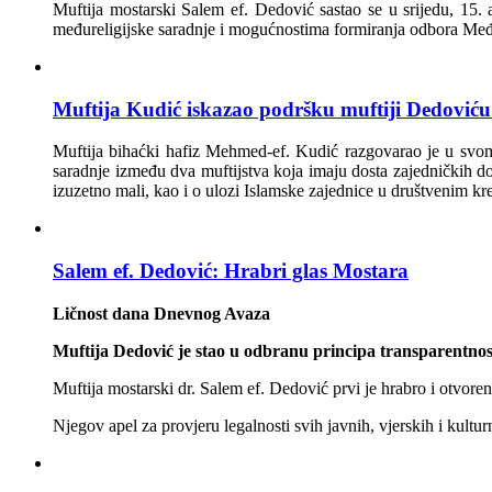
Muftija mostarski Salem ef. Dedović sastao se u srijedu, 15
međureligijske saradnje i mogućnostima formiranja odbora Među
Muftija Kudić iskazao podršku muftiji Dedoviću
Muftija bihaćki hafiz Mehmed-ef. Kudić razgovarao je u svom
saradnje između dva muftijstva koja imaju dosta zajedničkih dod
izuzetno mali, kao i o ulozi Islamske zajednice u društvenim kr
Salem ef. Dedović: Hrabri glas Mostara
Ličnost dana Dnevnog Avaza
Muftija Dedović je stao u odbranu principa transparentnos
Muftija mostarski dr. Salem ef. Dedović prvi je hrabro i otvor
Njegov apel za provjeru legalnosti svih javnih, vjerskih i kult