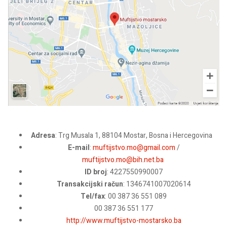
Adresa
: Trg Musala 1, 88104 Mostar, Bosna i Hercegovina
E-mail
:
muftijstvo.mo@gmail.com
/
muftijstvo.mo@bih.net.ba
ID broj
: 4227550990007
Transakcijski račun
: 1346741007020614
Tel/fax
: 00 387 36 551 089
00 387 36 551 177
http://www.muftijstvo-mostarsko.ba