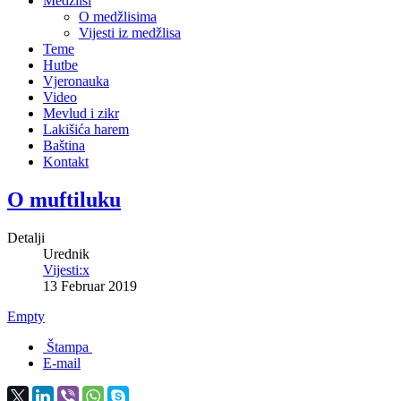
Medžlisi
O medžlisima
Vijesti iz medžlisa
Teme
Hutbe
Vjeronauka
Video
Mevlud i zikr
Lakišića harem
Baština
Kontakt
O muftiluku
Detalji
Urednik
Vijesti:x
13 Februar 2019
Empty
Štampa
E-mail