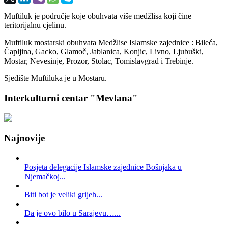
Muftiluk je područje koje obuhvata više medžlisa koji čine
teritorijalnu cjelinu.
Muftiluk mostarski obuhvata Medžlise Islamske zajednice : Bileća,
Čapljina, Gacko, Glamoč, Jablanica, Konjic, Livno, Ljubuški,
Mostar, Nevesinje, Prozor, Stolac, Tomislavgrad i Trebinje.
Sjedište Muftiluka je u Mostaru.
Interkulturni centar "Mevlana"
Najnovije
Posjeta delegacije Islamske zajednice Bošnjaka u
Njemačkoj...
Biti bot je veliki grijeh...
Da je ovo bilo u Sarajevu…...