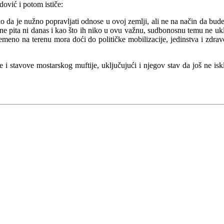
ović i potom ističe:
o da je nužno popravljati odnose u ovoj zemlji, ali ne na način da bu
h ne pita ni danas i kao što ih niko u ovu važnu, sudbonosnu temu ne ukl
tovremeno na terenu mora doći do političke mobilizacije, jedinstva i zd
e i stavove mostarskog muftije, uključujući i njegov stav da još ne is