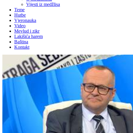
Vijesti iz medžlisa
Teme
Hutbe
Vjeronauka
Video
Mevlud i zikr
Lakišića harem
Baština
Kontakt