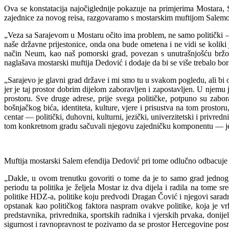
Ova se konstatacija najočiglednije pokazuje na primjerima Mostara, St
zajednice za novog reisa, razgovaramo s mostarskim muftijom Salemo
„Veza sa Sarajevom u Mostaru očito ima problem, ne samo politički 
naše državne prijestonice, onda ona bude ometena i ne vidi se koliki
način Neum, kao naš pomorski grad, povezan s unutrašnjošću bržom
naglašava mostarski muftija Dedović i dodaje da bi se više trebalo bor
„Sarajevo je glavni grad države i mi smo tu u svakom pogledu, ali bi o
jer je taj prostor dobrim dijelom zaboravljen i zapostavljen. U njem
prostoru. Sve druge adrese, prije svega političke, potpuno su zab
bošnjačkog bića, identiteta, kulture, vjere i prisustva na tom prostor
centar — politički, duhovni, kulturni, jezički, univerzitetski i privr
tom konkretnom gradu sačuvali njegovu zajedničku komponentu — jedi
Muftija mostarski Salem efendija Dedović pri tome odlučno odbacuje
„Dakle, u ovom trenutku govoriti o tome da je to samo grad jednog nar
periodu ta politika je željela Mostar iz dva dijela i radila na tome 
politike HDZ-a, politike koju predvodi Dragan Čović i njegovi saradni
opstanak kao političkog faktora naspram ovakve politike, koja je v
predstavnika, privrednika, sportskih radnika i vjerskih prvaka, donij
sigurnost i ravnopravnost te pozivamo da se prostor Hercegovine posm