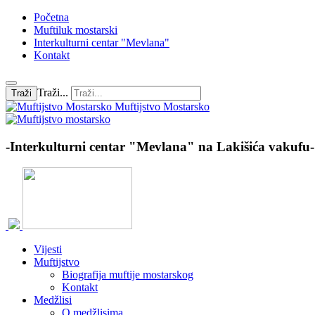
Početna
Muftiluk mostarski
Interkulturni centar "Mevlana"
Kontakt
Traži...
Traži
Muftijstvo Mostarsko
-Interkulturni centar "Mevlana" na Lakišića vakufu-
Vijesti
Muftijstvo
Biografija muftije mostarskog
Kontakt
Medžlisi
O medžlisima