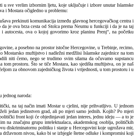
i u sve vrelim izbornim ljetu, koje uključuje i izbore unutar Islamske
va i Mostara očigledno u problemu:
kušava prekinuti komunikacija između glavnog hercegovačkog centra i
 da je ova brza cesta od Stolca prema Neumu u funkciji i da je na taj
i autocesta, ova o kojoj govorimo kroz planinu Prenj“, na početku
cegovine, a posebno na prostor istočne Hercegovine, u Trebinje, recimo,
no Mostarsko muftijstvo i nadležni medžlisi Islamske zajednice na tom
radili niti ćemo, nego se trudimo svim silama da očuvamo supstancu
a tom prostoru. Što se tiče Mostara, kao sjedišta muftijstva, on je naš
 željom za obnovom zajedničkog života i vrijednosti, u tom prostoru i u
u jednog naroda:
ički, na taj način imati Mostar u cjelini, nije prihvatljivo. U jednom
 želi jedan jedinstven grad, ali po mjeri samo jednih. Kojih? Po mjeri
tički front koji će objedinjavati jedan interes, jednu ideju — a to je
im na značajnu grupu intelektualaca, akademskog osoblja, političkih
ovu diskriminatornu politiku i stanje u Hercegovini koje ugrožava mir,
a državnom nivou, kako bi se izbjegle štetne odluke i kompromisi koji