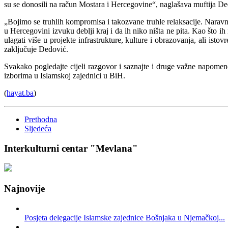
su se donosili na račun Mostara i Hercegovine“, naglašava muftija Ded
„Bojimo se truhlih kompromisa i takozvane truhle relaksacije. Naravn
u Hercegovini izvuku deblji kraj i da ih niko ništa ne pita. Kao što i
ulagati više u projekte infrastrukture, kulture i obrazovanja, ali is
zaključuje Dedović.
Svakako pogledajte cijeli razgovor i saznajte i druge važne napomen
izborima u Islamskoj zajednici u BiH.
(
hayat.ba
)
Prethodna
Sljedeća
Interkulturni centar "Mevlana"
Najnovije
Posjeta delegacije Islamske zajednice Bošnjaka u Njemačkoj...