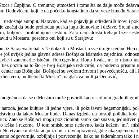
oca i Čapljine. O trenutnoj atmosferi i tome šta se dalje može dešavat
m Dedovićem, koji je na početku konstatirao da su veze između Saraje
— nedostaje autoput. Naravno, kad se pojavljuju određeni šumovi i po
 je značaj da bude prohodan put ka jugu domovine i države. Sretni smo
, boljom i prohodnijom cestom. Zato nam doista trebaju brze ceste 
aviti u Mostaru, posebno oni koji su u Sarajevu:
ni iz Sarajeva trebali više dolaziti u Mostar i u sve druge sredine Her
u je još uvijek jedina glavna adresa Bošnjaka Islamska zajednica, odnos
oravile i zanemarile istočnu Hercegovinu. Bogu hvala, mi to nismo u
u, bez obzira na to što je broj Bošnjaka reducirán, da budemo prisutni n
edni centar nas Bošnjaka. Bošnjaci su svojom žrtvom i posvećenošću, ali i
nstveni, multietnički Mostar“, naglašava muftija Dedović,
 mogućnost da se o Mostaru može govoriti kao o stolnom gradu ili grad
oda, jedne kulture ili jedne vjere, ili pokušavati hegemonijski, polit
sredstvima da takav Mostar bude. Danas izgleda da postoji politika koja
ci. Zato se Bošnjaci mogu pozicionirati samo kao snažan, jedinstven poli
rlo teška i razorna. U tom smislu smo nedavno, kada kažem ‘mi’, misl
eli Neretvansku deklaraciju za mir i ravnopravnost, gdje ukazujemo na 
atra odgovornije, ozbiljnije i posvećenije, kako na federalnom tako i n