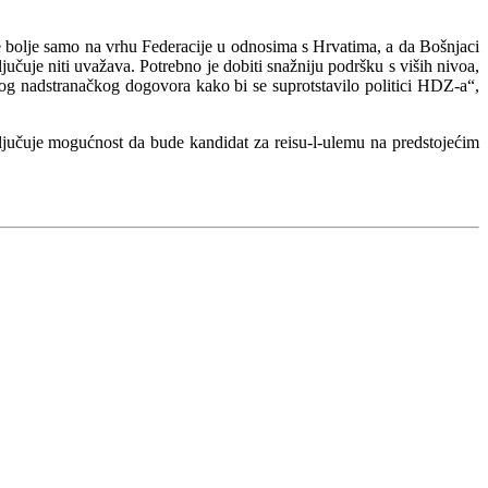
de bolje samo na vrhu Federacije u odnosima s Hrvatima, a da Bošnjaci
jučuje niti uvažava. Potrebno je dobiti snažniju podršku s viših nivoa,
ravog nadstranačkog dogovora kako bi se suprotstavilo politici HDZ-a“,
ključuje mogućnost da bude kandidat za reisu-l-ulemu na predstojećim