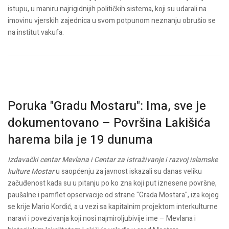
istupu, u maniru najrigidnijih političkih sistema, koji su udarali na
imovinu vjerskih zajednica u svom potpunom neznanju obrušio se
na institut vakufa.
Poruka "Gradu Mostaru": Ima, sve je
dokumentovano – Površina Lakišića
harema bila je 19 dunuma
Izdavački centar Mevlana i Centar za istraživanje i razvoj islamske
kulture Mostar
u saopćenju za javnost iskazali su danas veliku
začuđenost kada su u pitanju po ko zna koji put iznesene površne,
paušalne i pamflet opservacije od strane "Grada Mostara", iza kojeg
se krije Mario Kordić, a u vezi sa kapitalnim projektom interkulturne
naravi i povezivanja koji nosi najmiroljubivije ime – Mevlana i