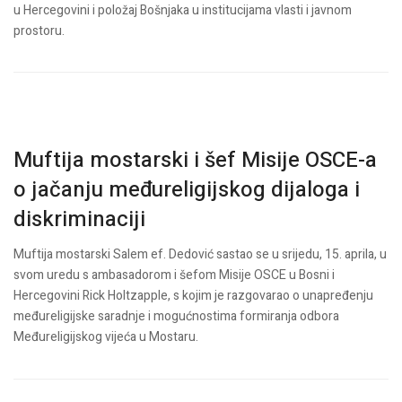
u Hercegovini i položaj Bošnjaka u institucijama vlasti i javnom
prostoru.
Muftija mostarski i šef Misije OSCE-a
o jačanju međureligijskog dijaloga i
diskriminaciji
Muftija mostarski Salem ef. Dedović sastao se u srijedu, 15. aprila, u
svom uredu s ambasadorom i šefom Misije OSCE u Bosni i
Hercegovini Rick Holtzapple, s kojim je razgovarao o unapređenju
međureligijske saradnje i mogućnostima formiranja odbora
Međureligijskog vijeća u Mostaru.