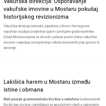
Vakufska direkcija: Osporavanje
vakufske imovine u Mostaru pokušaj
historijskog revizionizma
Vakufska direkcija Islamske zajednice u Bosni i Hercegovini
najoštrije osuđuje posljednje izjave i postupke gradonačelnika
Grada Mostara kojima se dovodi u pitanje pravni status vakufske
imovine i najavljuje preispitivanje odluka donesenih prije gotovo tri
decenije.
Lakišića harem u Mostaru između
istine i obmana
Mali poučak gradonačelniku Kordiću o vakufima
Gradonačelnik
Kordić kao izvršna i zamišljajući se apsolutnom vlasti u najnovijem