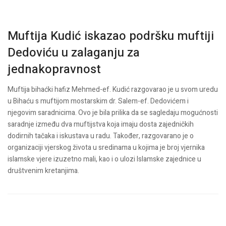
Muftija Kudić iskazao podršku muftiji
Dedoviću u zalaganju za
jednakopravnost
Muftija bihaćki hafiz Mehmed-ef. Kudić razgovarao je u svom uredu
u Bihaću s muftijom mostarskim dr. Salem-ef. Dedovićem i
njegovim saradnicima. Ovo je bila prilika da se sagledaju mogućnosti
saradnje između dva muftijstva koja imaju dosta zajedničkih
dodirnih tačaka i iskustava u radu. Također, razgovarano je o
organizaciji vjerskog života u sredinama u kojima je broj vjernika
islamske vjere izuzetno mali, kao i o ulozi Islamske zajednice u
društvenim kretanjima.