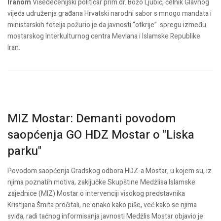
Iranom
Višedecenijski političar prim.dr. Božo Ljubić, čelnik Glavnog
vijeća udruženja građana Hrvatski narodni sabor s mnogo mandata i
ministarskih fotelja požurio je da javnosti “otkrije” spregu između
mostarskog Interkulturnog centra Mevlana i Islamske Republike
Iran.
MIZ Mostar: Demanti povodom
saopćenja GO HDZ Mostar o "Liska
parku"
Povodom saopćenja Gradskog odbora HDZ-a Mostar, u kojem su, iz
njima poznatih motiva, zaključke Skupštine Medžlisa Islamske
zajednice (MIZ) Mostar o intervenciji visokog predstavnika
Kristijana Šmita pročitali, ne onako kako piše, već kako se njima
sviđa, radi tačnog informisanja javnosti Medžlis Mostar objavio je