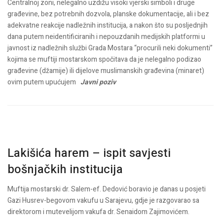
Centralnoj zoni, nelegalno uzdižu visoki vjerski simboli i druge
građevine, bez potrebnih dozvola, planske dokumentacije, ali i bez
adekvatne reakcije nadležnih institucija, a nakon što su posljednjih
dana putem neidentificiranih i nepouzdanih medijskih platformi u
javnost iz nadležnih službi Grada Mostara “procurili neki dokumenti”
kojima se muftiji mostarskom spočitava da je nelegalno podizao
građevine (džamije) ili dijelove muslimanskih građevina (minaret)
ovim putem upućujem
Javni poziv
Lakišića harem – ispit savjesti
bošnjačkih institucija
Muftija mostarski dr. Salem-ef. Dedović boravio je danas u posjeti
Gazi Husrev-begovom vakufu u Sarajevu, gdje je razgovarao sa
direktorom i mutevelijom vakufa dr. Senaidom Zajimovićem.