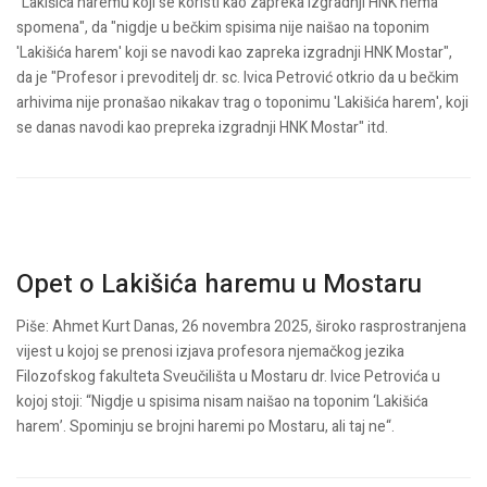
"Lakišića haremu koji se koristi kao zapreka izgradnji HNK nema
spomena", da "nigdje u bečkim spisima nije naišao na toponim
'Lakišića harem' koji se navodi kao zapreka izgradnji HNK Mostar",
da je "Profesor i prevoditelj dr. sc. Ivica Petrović otkrio da u bečkim
arhivima nije pronašao nikakav trag o toponimu 'Lakišića harem', koji
se danas navodi kao prepreka izgradnji HNK Mostar" itd.
Opet o Lakišića haremu u Mostaru
Piše: Ahmet Kurt
Danas, 26 novembra 2025, široko rasprostranjena
vijest u kojoj se prenosi izjava profesora njemačkog jezika
Filozofskog fakulteta Sveučilišta u Mostaru dr. Ivice Petrovića u
kojoj stoji: “Nigdje u spisima nisam naišao na toponim ‘Lakišića
harem’. Spominju se brojni haremi po Mostaru, ali taj ne“.