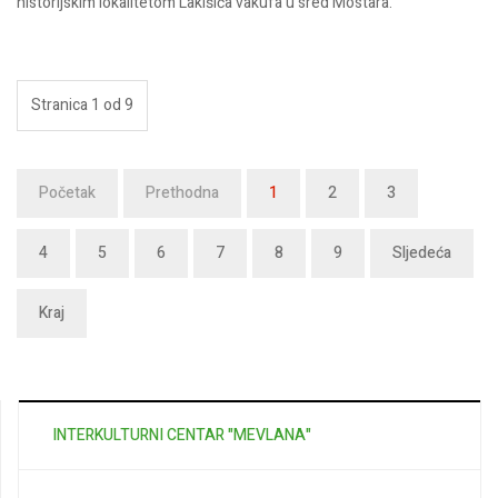
historijskim lokalitetom Lakišića vakufa u sred Mostara.
Stranica 1 od 9
Početak
Prethodna
1
2
3
4
5
6
7
8
9
Sljedeća
Kraj
INTERKULTURNI CENTAR "MEVLANA"