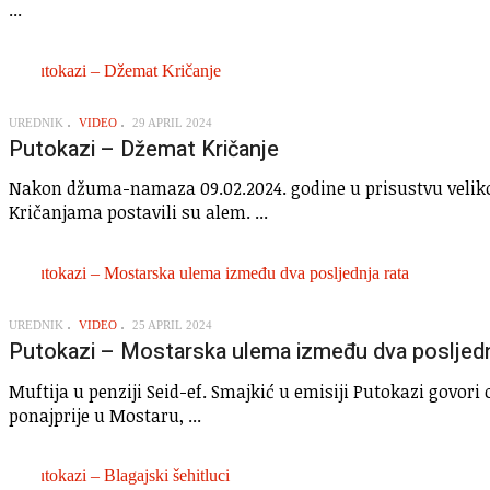
...
UREDNIK
VIDEO
29 APRIL 2024
Putokazi – Džemat Kričanje
Nakon džuma-namaza 09.02.2024. godine u prisustvu veliko
Kričanjama postavili su alem. ...
UREDNIK
VIDEO
25 APRIL 2024
Putokazi – Mostarska ulema između dva posljedn
Muftija u penziji Seid-ef. Smajkić u emisiji Putokazi govor
ponajprije u Mostaru, ...