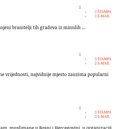
EMPTY
ŠTAMPA
E-MAIL
eni branitelji tih gradova iz minulih ...
EMPTY
ŠTAMPA
E-MAIL
ne vrijednosti, najvidnije mjesto zauzima popularni
EMPTY
ŠTAMPA
E-MAIL
lam, muslimane u Bosni i Hercegovini, u organizaciji