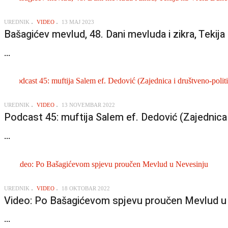
UREDNIK
VIDEO
13 MAJ 2023
Bašagićev mevlud, 48. Dani mevluda i zikra, Tekija
...
UREDNIK
VIDEO
13 NOVEMBAR 2022
Podcast 45: muftija Salem ef. Dedović (Zajednica i
...
UREDNIK
VIDEO
18 OKTOBAR 2022
Video: Po Bašagićevom spjevu proučen Mevlud u
...