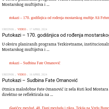
Mostarskog muftijstva i ...
UREDNIK
VIDEO
17 APRIL 2024
Putokazi – 170. godišnjica od rođenja mostarskog
U okviru planiranih programa Tezkiretname, institucionalno
Mostarskog muftijstva i ...
UREDNIK
VIDEO
16 APRIL 2024
Putokazi – Sudbina Fate Omanović
Otmica malodobne Fate Omanović iz sela Kuti kod Mostara 3.
direktno se reflektirala na ...