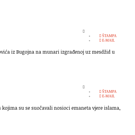
EMPTY
ŠTAMPA
E-MAIL
vića iz Bugojna na munari izgrađenoj uz mesdžid u
EMPTY
ŠTAMPA
E-MAIL
 s kojima su se suočavali nosioci emaneta vjere islama,