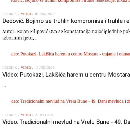
UREDNIK
VIDEO
08 JUNI 2026
Dedović: Bojimo se truhlih kompromisa i truhle rel
Autor: Bojan Filipović Ova se konstatacija najočiglednije po
izbornim ljetu, ...
UREDNIK
VIDEO
10 JUNI 2024
Video: Putokazi, Lakišića harem u centru Mostara -
...
UREDNIK
VIDEO
20 MAJ 2024
Video: Tradicionalni mevlud na Vrelu Bune - 49. Da