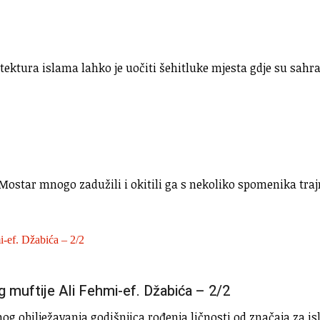
tektura islama lahko je uočiti šehitluke mjesta gdje su sahranj
Mostar mnogo zadužili i okitili ga s nekoliko spomenika traj
 muftije Ali Fehmi-ef. Džabića – 2/2
g obilježavanja godišnjica rođenja ličnosti od značaja za is