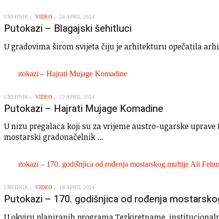
UREDNIK
VIDEO
24 APRIL 2024
Putokazi – Blagajski šehitluci
U gradovima širom svijeta čiju je arhitekturu opečatila arhi
UREDNIK
VIDEO
22 APRIL 2024
Putokazi – Hajrati Mujage Komadine
U nizu pregalaca koji su za vrijeme austro-ugarske uprave 
mostarski gradonačelnik ...
UREDNIK
VIDEO
18 APRIL 2024
Putokazi – 170. godišnjica od rođenja mostarskog
U okviru planiranih programa Tezkiretname, institucionalno