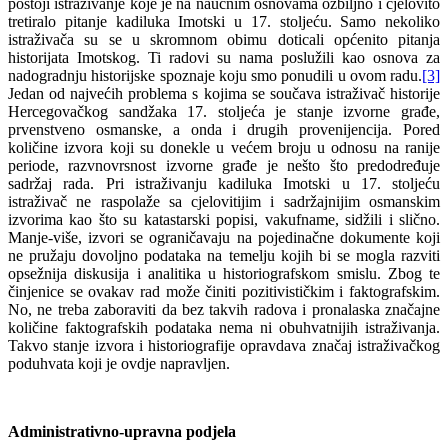
postoji istraživanje koje je na naučnim osnovama ozbiljno i cjelovito
tretiralo pitanje kadiluka Imotski u 17. stoljeću. Samo nekoliko
istraživača su se u skromnom obimu doticali općenito pitanja
historijata Imotskog. Ti radovi su nama poslužili kao osnova za
nadogradnju historijske spoznaje koju smo ponudili u ovom radu.
[3]
Jedan od najvećih problema s kojima se součava istraživač historije
Hercegovačkog sandžaka 17. stoljeća je stanje izvorne građe,
prvenstveno osmanske, a onda i drugih provenijencija. Pored
količine izvora koji su donekle u većem broju u odnosu na ranije
periode, razvnovrsnost izvorne građe je nešto što predodređuje
sadržaj rada. Pri istraživanju kadiluka Imotski u 17. stoljeću
istraživač ne raspolaže sa cjelovitijim i sadržajnijim osmanskim
izvorima kao što su katastarski popisi, vakufname, sidžili i slično.
Manje-više, izvori se ograničavaju na pojedinačne dokumente koji
ne pružaju dovoljno podataka na temelju kojih bi se mogla razviti
opsežnija diskusija i analitika u historiografskom smislu. Zbog te
činjenice se ovakav rad može činiti pozitivističkim i faktografskim.
No, ne treba zaboraviti da bez takvih radova i pronalaska značajne
količine faktografskih podataka nema ni obuhvatnijih istraživanja.
Takvo stanje izvora i historiografije opravdava značaj istraživačkog
poduhvata koji je ovdje napravljen.
Administrativno-upravna podjela