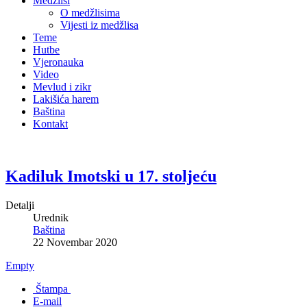
Medžlisi
O medžlisima
Vijesti iz medžlisa
Teme
Hutbe
Vjeronauka
Video
Mevlud i zikr
Lakišića harem
Baština
Kontakt
Kadiluk Imotski u 17. stoljeću
Detalji
Urednik
Baština
22 Novembar 2020
Empty
Štampa
E-mail