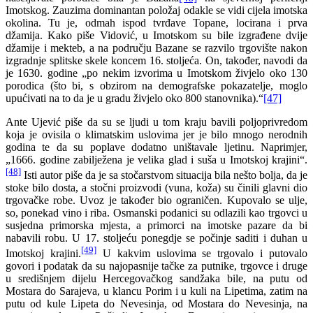
Imotskog. Zauzima dominantan položaj odakle se vidi cijela imotska
okolina. Tu je, odmah ispod tvrđave Topane, locirana i prva
džamija. Kako piše Vidović, u Imotskom su bile izgrađene dvije
džamije i mekteb, a na području Bazane se razvilo trgovište nakon
izgradnje splitske skele koncem 16. stoljeća. On, također, navodi da
je 1630. godine „po nekim izvorima u Imotskom živjelo oko 130
porodica (što bi, s obzirom na demografske pokazatelje, moglo
upućivati na to da je u gradu živjelo oko 800 stanovnika).“
[47]
Ante Ujević piše da su se ljudi u tom kraju bavili poljoprivredom
koja je ovisila o klimatskim uslovima jer je bilo mnogo nerodnih
godina te da su poplave dodatno uništavale ljetinu. Naprimjer,
„1666. godine zabilježena je velika glad i suša u Imotskoj krajini“.
[48]
Isti autor piše da je sa stočarstvom situacija bila nešto bolja, da je
stoke bilo dosta, a stočni proizvodi (vuna, koža) su činili glavni dio
trgovačke robe. Uvoz je također bio ograničen. Kupovalo se ulje,
so, ponekad vino i riba. Osmanski podanici su odlazili kao trgovci u
susjedna primorska mjesta, a primorci na imotske pazare da bi
nabavili robu. U 17. stoljeću ponegdje se počinje saditi i duhan u
[49]
Imotskoj krajini.
U kakvim uslovima se trgovalo i putovalo
govori i podatak da su najopasnije tačke za putnike, trgovce i druge
u središnjem dijelu Hercegovačkog sandžaka bile, na putu od
Mostara do Sarajeva, u klancu Porim i u kuli na Lipetima, zatim na
putu od kule Lipeta do Nevesinja, od Mostara do Nevesinja, na