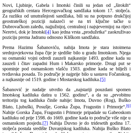
Novi, Ljubinje, Gabela i Imotski činili su jedan od „širokih“
geografskih centara Hercegovačkog sandžaka tokom 17. stoljeća.
Za razliku od unutrašnjosti sandžaka, bili su na potpuno drukčijoj
geostrateškoj poziciji nalazeći se na tri ključne tačke u
Dubrovačkom zaleđu, najjužnijoj, centralnoj i najsjevernijoj na rijeci
Neretvi, dok je Imotski
[4]
kao jedna vrsta „produžetka“ zaokruživao
poziciju prema Jadranu odnosno Kliškom sandžaku.
Prema Hazimu Šabanoviću, nahija Imota je stara istoimena
srednjovjekovna župa čije je sjedište bilo u gradu Imotskom. Njega
su osmanski vojni odredi zauzeli najkasnije 1493. godine kada su
zauzeli i čitav zapadni Hum i Makarsko primorje. Drugi put se
spominje pod osmanskom vlašću 1503. godine kada se bilježi i
tvrđavska posada. To područje je najprije bilo u sastavu Fočanskog,
a najkasnije od 1519. godine i Mostarskog kadiluka.
[5]
Šabanović je nadalje utvrdio da „najstariji pouzdani spomen
Imotskog kadiluka datira u 1562. godinu“, a da su „prvobitnu
teritoriju tog kadiluka činile nahije: Imota, Duvno (Rog), Buško
[6]
Blato, Ljubuški, Posušje, Gorska Župa, Fragustin i Primorje“.
Nahije Gorska Župa, Fragustin i Primorje pripadale su Gabeoskom
kadiluku od prije 1598. do 1669. godine kada to područje više nije u
osmanskom posjedu.
[7]
Nahija Duvno je do tridesetih godina 17.
stoljeća postala središte Duvanjskog kadiluka. Nahija Buško Blato