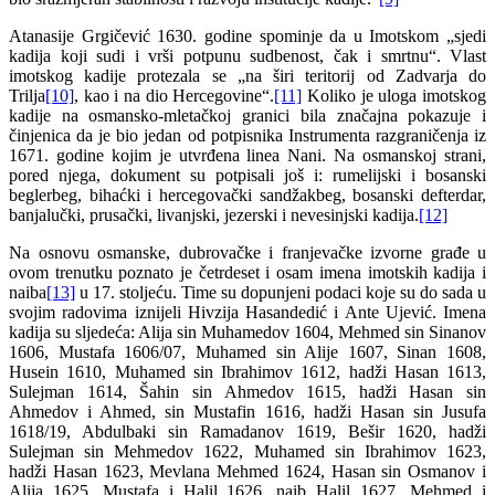
Atanasije Grgičević 1630. godine spominje da u Imotskom „sjedi
kadija koji sudi i vrši potpunu sudbenost, čak i smrtnu“. Vlast
imotskog kadije protezala se „na širi teritorij od Zadvarja do
Trilja
[10]
, kao i na dio Hercegovine“.
[11]
Koliko je uloga imotskog
kadije na osmansko-mletačkoj granici bila značajna pokazuje i
činjenica da je bio jedan od potpisnika Instrumenta razgraničenja iz
1671. godine kojim je utvrđena linea Nani. Na osmanskoj strani,
pored njega, dokument su potpisali još i: rumelijski i bosanski
beglerbeg, bihaćki i hercegovački sandžakbeg, bosanski defterdar,
banjalučki, prusački, livanjski, jezerski i nevesinjski kadija.
[12]
Na osnovu osmanske, dubrovačke i franjevačke izvorne građe u
ovom trenutku poznato je četrdeset i osam imena imotskih kadija i
naiba
[13]
u 17. stoljeću. Time su dopunjeni podaci koje su do sada u
svojim radovima iznijeli Hivzija Hasandedić i Ante Ujević. Imena
kadija su sljedeća: Alija sin Muhamedov 1604, Mehmed sin Sinanov
1606, Mustafa 1606/07, Muhamed sin Alije 1607, Sinan 1608,
Husein 1610, Muhamed sin Ibrahimov 1612, hadži Hasan 1613,
Sulejman 1614, Šahin sin Ahmedov 1615, hadži Hasan sin
Ahmedov i Ahmed, sin Mustafin 1616, hadži Hasan sin Jusufa
1618/19, Abdulbaki sin Ramadanov 1619, Bešir 1620, hadži
Sulejman sin Mehmedov 1622, Muhamed sin Ibrahimov 1623,
hadži Hasan 1623, Mevlana Mehmed 1624, Hasan sin Osmanov i
Alija 1625, Mustafa i Halil 1626, naib Halil 1627, Mehmed i