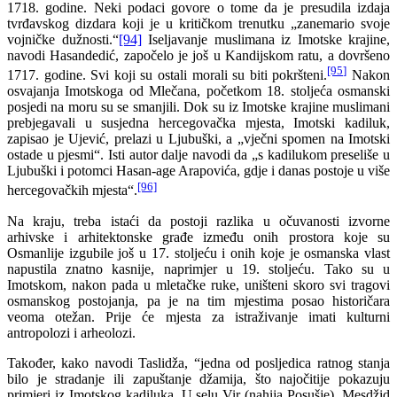
1718. godine. Neki podaci govore o tome da je presudila izdaja
tvrđavskog dizdara koji je u kritičkom trenutku „zanemario svoje
vojničke dužnosti.“
[94]
Iseljavanje muslimana iz Imotske krajine,
navodi Hasandedić, započelo je još u Kandijskom ratu, a dovršeno
[95]
1717. godine. Svi koji su ostali morali su biti pokršteni.
Nakon
osvajanja Imotskoga od Mlečana, početkom 18. stoljeća osmanski
posjedi na moru su se smanjili. Dok su iz Imotske krajine muslimani
prebjegavali u susjedna hercegovačka mjesta, Imotski kadiluk,
zapisao je Ujević, prelazi u Ljubuški, a „vječni spomen na Imotski
ostade u pjesmi“. Isti autor dalje navodi da „s kadilukom preseliše u
Ljubuški i potomci Hasan-age Arapovića, gdje i danas postoje u više
[96]
hercegovačkih mjesta“.
Na kraju, treba istaći da postoji razlika u očuvanosti izvorne
arhivske i arhitektonske građe između onih prostora koje su
Osmanlije izgubile još u 17. stoljeću i onih koje je osmanska vlast
napustila znatno kasnije, naprimjer u 19. stoljeću. Tako su u
Imotskom, nakon pada u mletačke ruke, uništeni skoro svi tragovi
osmanskog postojanja, pa je na tim mjestima posao historičara
veoma otežan. Prije će mjesta za istraživanje imati kulturni
antropolozi i arheolozi.
Također, kako navodi Taslidža, “jedna od posljedica ratnog stanja
bilo je stradanje ili zapuštanje džamija, što najočitije pokazuju
primjeri iz Imotskog kadiluka. U selu Vir (nahija Posušje), Mesdžid