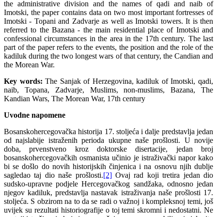
the administrative division and the names of qadi and naib of
Imotski, the paper contains data on two most important fortresses of
Imotski - Topani and Zadvarje as well as Imotski towers. It is then
referred to the Bazana - the main residential place of Imotski and
confessional circumstances in the area in the 17th century. The last
part of the paper refers to the events, the position and the role of the
kadiluk during the two longest wars of that century, the Candian and
the Morean War.
Key words:
The Sanjak of Herzegovina, kadiluk of Imotski, qadi,
naib, Topana, Zadvarje, Muslims, non-muslims, Bazana, The
Kandian Wars, The Morean War, 17th century
Uvodne napomene
Bosanskohercegovačka historija 17. stoljeća i dalje predstavlja jedan
od najslabije istraženih perioda ukupne naše prošlosti. U novije
doba, prvenstveno kroz doktorske disertacije, jedan broj
bosanskohercegovačkih osmanista učinio je istraživački napor kako
bi se došlo do novih historijskih činjenica i na osnovu njih dublje
sagledao taj dio naše prošlosti.
[2]
Ovaj rad koji tretira jedan dio
sudsko-upravne podjele Hercegovačkog sandžaka, odnosno jedan
njegov kadiluk, predstavlja nastavak istraživanja naše prošlosti 17.
stoljeća. S obzirom na to da se radi o važnoj i kompleksnoj temi, još
uvijek su rezultati historiografije o toj temi skromni i nedostatni. Ne