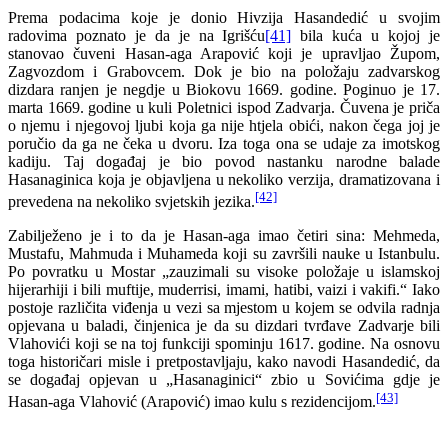
Prema podacima koje je donio Hivzija Hasandedić u svojim
radovima poznato je da je na Igrišću
[41]
bila kuća u kojoj je
stanovao čuveni Hasan-aga Arapović koji je upravljao Župom,
Zagvozdom i Grabovcem. Dok je bio na položaju zadvarskog
dizdara ranjen je negdje u Biokovu 1669. godine. Poginuo je 17.
marta 1669. godine u kuli Poletnici ispod Zadvarja. Čuvena je priča
o njemu i njegovoj ljubi koja ga nije htjela obići, nakon čega joj je
poručio da ga ne čeka u dvoru. Iza toga ona se udaje za imotskog
kadiju. Taj događaj je bio povod nastanku narodne balade
Hasanaginica koja je objavljena u nekoliko verzija, dramatizovana i
[42]
prevedena na nekoliko svjetskih jezika.
Zabilježeno je i to da je Hasan-aga imao četiri sina: Mehmeda,
Mustafu, Mahmuda i Muhameda koji su završili nauke u Istanbulu.
Po povratku u Mostar „zauzimali su visoke položaje u islamskoj
hijerarhiji i bili muftije, muderrisi, imami, hatibi, vaizi i vakifi.“ Iako
postoje različita viđenja u vezi sa mjestom u kojem se odvila radnja
opjevana u baladi, činjenica je da su dizdari tvrđave Zadvarje bili
Vlahovići koji se na toj funkciji spominju 1617. godine. Na osnovu
toga historičari misle i pretpostavljaju, kako navodi Hasandedić, da
se događaj opjevan u „Hasanaginici“ zbio u Sovićima gdje je
[43]
Hasan-aga Vlahović (Arapović) imao kulu s rezidencijom.