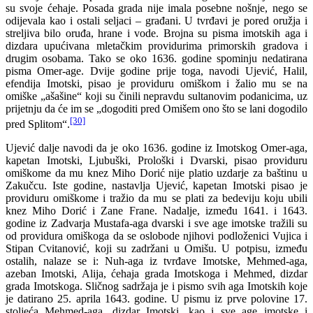
su svoje ćehaje. Posada grada nije imala posebne nošnje, nego se
odijevala kao i ostali seljaci – građani. U tvrđavi je pored oružja i
streljiva bilo oruđa, hrane i vode. Brojna su pisma imotskih aga i
dizdara upućivana mletačkim providurima primorskih gradova i
drugim osobama. Tako se oko 1636. godine spominju nedatirana
pisma Omer-age. Dvije godine prije toga, navodi Ujević, Halil,
efendija Imotski, pisao je providuru omiškom i žalio mu se na
omiške „ašašine“ koji su činili nepravdu sultanovim podanicima, uz
prijetnju da će im se „dogoditi pred Omišem ono što se lani dogodilo
[30]
pred Splitom“.
Ujević dalje navodi da je oko 1636. godine iz Imotskog Omer-aga,
kapetan Imotski, Ljubuški, Prološki i Dvarski, pisao providuru
omiškome da mu knez Miho Dorić nije platio uzdarje za baštinu u
Zakučcu. Iste godine, nastavlja Ujević, kapetan Imotski pisao je
providuru omiškome i tražio da mu se plati za bedeviju koju ubili
knez Miho Dorić i Zane Frane. Nadalje, između 1641. i 1643.
godine iz Zadvarja Mustafa-aga dvarski i sve age imotske tražili su
od providura omiškoga da se oslobode njihovi podloženici Vujica i
Stipan Cvitanović, koji su zadržani u Omišu. U potpisu, između
ostalih, nalaze se i: Nuh-aga iz tvrđave Imotske, Mehmed-aga,
azeban Imotski, Alija, ćehaja grada Imotskoga i Mehmed, dizdar
grada Imotskoga. Sličnog sadržaja je i pismo svih aga Imotskih koje
je datirano 25. aprila 1643. godine. U pismu iz prve polovine 17.
stoljeća Mehmed-aga, dizdar Imotski, kao i sve age imotske i