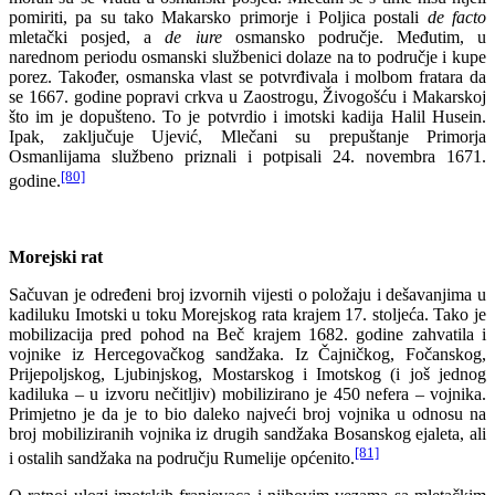
pomiriti, pa su tako Makarsko primorje i Poljica postali
de facto
mletački posjed, a
de iure
osmansko područje. Međutim, u
narednom periodu osmanski službenici dolaze na to područje i kupe
porez. Također, osmanska vlast se potvrđivala i molbom fratara da
se 1667. godine popravi crkva u Zaostrogu, Živogošću i Makarskoj
što im je dopušteno. To je potvrdio i imotski kadija Halil Husein.
Ipak, zaključuje Ujević, Mlečani su prepuštanje Primorja
Osmanlijama službeno priznali i potpisali 24. novembra 1671.
[80]
godine.
Morejski rat
Sačuvan je određeni broj izvornih vijesti o položaju i dešavanjima u
kadiluku Imotski u toku Morejskog rata krajem 17. stoljeća. Tako je
mobilizacija pred pohod na Beč krajem 1682. godine zahvatila i
vojnike iz Hercegovačkog sandžaka. Iz Čajničkog, Fočanskog,
Prijepoljskog, Ljubinjskog, Mostarskog i Imotskog (i još jednog
kadiluka – u izvoru nečitljiv) mobilizirano je 450 nefera – vojnika.
Primjetno je da je to bio daleko najveći broj vojnika u odnosu na
broj mobiliziranih vojnika iz drugih sandžaka Bosanskog ejaleta, ali
[81]
i ostalih sandžaka na području Rumelije općenito.