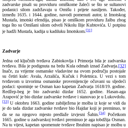
zadvarske pisali su providuru omiškome žaleći se što se sultanovi
podanici silom zadržavaju u Omišu i prijete nasiljem. Također,
između 1635. i 1644. godine, navodi pomenuti autor, iz Imotskog
Mustafa, imotski efendija, pisao je omiškom providuru žalbu zbog
toga što su Omišani silom odveli Nikolu Ilije Kubtovića. U potpisu
[31]
je hadži Mustafa, kadija u kadiluku Imotskom.
Zadvarje
Jedna od ključnih tvrđava Zabiokovlja i Primorja bila je zadvarska
tvrđava. Bila je podignuta na brdu Kula odmah iznad Zadvarja.
[32]
Inače, za vrijeme osmanske vladavine na ovom području postojale
su četiri kule: Avala, Arzalića, Kučuk i Poletnica. U vezi s tom
tvrđavom u izvorima osmanske provenijencije očuvani su sljedeći
podaci: spominje se Osman kao kapetan Zadvarja 1618/19. godine.
Redžep-beg je bio zadvarski dizdar 1652. godine. Hasan-aga
Arapović je bio dizdar zadvarske tvrđave i stanovao je u Lukovdolu.
[33]
U oktobru 1663. godine zabilježena je molba iz koje se vidi da
je do tada dizdar zadvarske tvrđave bio Hajdar koji je preminuo, te
[34]
da se na njegovo mjesto predlaže izvjesni Šahin.
Početkom
1665. godine u zadvarskoj tvrđavi preminuo je aga tobdžija Osman.
Na tu vijest, kapetan spomenute tvrđave Ibrahim napisao je molbu u