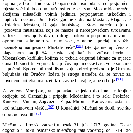
kojima je bio i Imotski. U opasnosti nisu bila samo pogranična
mjesta već i duboka unutrašnjost gdje je i sam Mostar bio ugrožen
akcijama mletačkih vojnih jedinica potpognutim uskočkim i
hajdučkim četama. Jula 1698. godine kadijama Mostara, Blagaja, te
dizdarima Mostara, Blagaja, Imotskog i Stoca naređeno je da
„polovinu mustahfiza koji se nalaze u hercegovačkim tvrđavama
zadrže na čuvanje tvrđava, a drugu polovinu potpuno naoružanu i
opremljenu s hranom za tri mjeseca, otpreme i predaju u službu
[90]
bosanskog namjesnika Mustafe-paše“.
Iste godine upućena su
blagajskom kadiji 54 „carska vojnika“ iz tvrđave Porim u
Mostarskom kadiluku kojima se trebala osigurati ishrana za mjesec
dana. Dužnost tih vojnika bila je čuvanje imotske tvrđave te su tamo
i upućeni. Spomenuti mobilisani vojni odred predvodio je Osman-
buljubaša sin Oručov. Izdata je stroga naredba da se novac za
[91]
navedene potreba ima uzeti iz državne blagajne, a ne od raje.
Za vrijeme Morejskog rata pokušao se jedan dio Imotske krajine
otcijepiti od Osmanlija i pripojiti Mlečanima i to sela: Proložac,
Runovići, Vinjani, Zagvozd i Župa. Mirom u Karlovcima ostali su
[92]
pod sultanovom vlašću.
U konačnici, Mlečani su dobili sve što
[93]
su ratom osvojili.
Mlečani su Imotski zauzeli u petak 31. jula 1717. godine. To se
dogodilo u toku osmansko-mletačkog rata vođenog od 1714. do