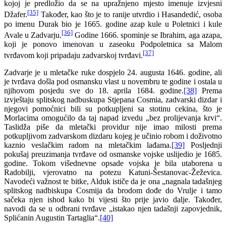
kojoj je predložio da se na upražnjeno mjesto imenuje izvjesni
[35]
Džafer.
Također, kao što je to ranije utvrdio i Hasandedić, osoba
po imenu Durak bio je 1665. godine azap kule u Poletnici i kule
[36]
Avale u Zadvarju.
Godine 1666. spominje se Ibrahim, aga azapa,
koji je ponovo imenovan u zaseoku Podpoletnica sa Malom
[37]
tvrđavom koji pripadaju zadvarskoj tvrđavi.
Zadvarje je u mletačke ruke dospjelo 24. augusta 1646. godine, ali
je tvrđava došla pod osmansku vlast u novembru te godine i ostala u
njihovom posjedu sve do 18. aprila 1684. godine.
[38]
Prema
izvještaju splitskog nadbuskupa Stjepana Cosmia, zadvarski dizdar i
njegovi pomoćnici bili su potkupljeni sa stotinu cekina, što je
Morlacima omogućilo da taj napad izvedu „bez prolijevanja krvi“.
Taslidža piše da mletački providur nije imao milosti prema
potkupljivom zadvarskom dizdaru kojeg je učinio robom i doživotno
kaznio veslačkim radom na mletačkim lađama.
[39]
Posljednji
pokušaj preuzimanja tvrđave od osmanske vojske uslijedio je 1685.
godine. Tokom višednevne opsade vojska je bila utaborena u
Radobilji, vjerovatno na potezu Katuni-Šestanovac-Žeževica.
Navodeći važnost te bitke, Alduk ističe da je ona „nagnala tadašnjeg
splitskog nadbiskupa Cosmija da brodom dođe do Vrulje i tamo
sačeka njen ishod kako bi vijesti što prije javio dalje. Također,
navodi da se u odbrani tvrđave „istakao njen tadašnji zapovjednik,
Splićanin Augustin Tartaglia“.
[40]