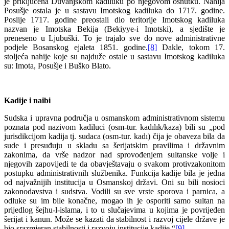
je priključena Duvanjskom kadiluku po njegovom osnutku. Nahija
Posušje ostala je u sastavu Imotskog kadiluka do 1717. godine.
Poslije 1717. godine preostali dio teritorije Imotskog kadiluka
nazvan je Imotska Bekija (Bekiyye-i Imotski), a sjedište je
preneseno u Ljubuški. To je trajalo sve do nove administrativne
podjele Bosanskog ejaleta 1851. godine.
[8]
Dakle, tokom 17.
stoljeća nahije koje su najduže ostale u sastavu Imotskog kadiluka
su: Imota, Posušje i Buško Blato.
Kadije i naibi
Sudska i upravna područja u osmanskom administrativnom sistemu
poznata pod nazivom kadiluci (osm-tur. kadılık/kaza) bili su „pod
jurisdikcijom kadija tj. sudaca (osm-tur. kadı) čija je obaveza bila da
sude i presuđuju u skladu sa šerijatskim pravilima i državnim
zakonima, da vrše nadzor nad sprovođenjem sultanske volje i
njegovih zapovijedi te da obavještavaju o svakom protivzakonitom
postupku administrativnih službenika. Funkcija kadije bila je jedna
od najvažnijih institucija u Osmanskoj državi. Oni su bili nosioci
zakonodavstva i sudstva. Vodili su sve vrste sporova i parnica, a
odluke su im bile konačne, mogao ih je osporiti samo sultan na
prijedlog šejhu-l-islama, i to u slučajevima u kojima je povrijeđen
šerijat i kanun. Može se kazati da stabilnost i razvoj cijele države je
bio srazmjeran stabilnosti i razvoju institucije kadije.“
[9]