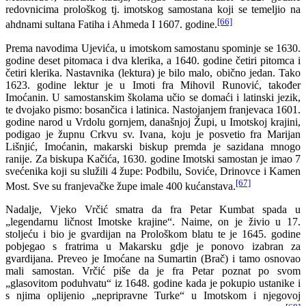
redovnicima prološkog tj. imotskog samostana koji se temeljio na
[66]
ahdnami sultana Fatiha i Ahmeda I 1607. godine.
Prema navodima Ujevića, u imotskom samostanu spominje se 1630.
godine deset pitomaca i dva klerika, a 1640. godine četiri pitomca i
četiri klerika. Nastavnika (lektura) je bilo malo, obično jedan. Tako
1623. godine lektur je u Imoti fra Mihovil Runović, također
Imoćanin. U samostanskim školama učio se domaći i latinski jezik,
te dvojako pismo: bosančica i latinica. Nastojanjem franjevaca 1601.
godine narod u Vrdolu gornjem, današnjoj Župi, u Imotskoj krajini,
podigao je župnu Crkvu sv. Ivana, koju je posvetio fra Marijan
Lišnjić, Imoćanin, makarski biskup premda je sazidana mnogo
ranije. Za biskupa Kačića, 1630. godine Imotski samostan je imao 7
svećenika koji su služili 4 župe: Podbilu, Soviće, Drinovce i Kamen
[67]
Most. Sve su franjevačke župe imale 400 kućanstava.
Nadalje, Vjeko Vrčić smatra da fra Petar Kumbat spada u
„legendarnu ličnost Imotske krajine“. Naime, on je živio u 17.
stoljeću i bio je gvardijan na Prološkom blatu te je 1645. godine
pobjegao s fratrima u Makarsku gdje je ponovo izabran za
gvardijana. Preveo je Imoćane na Sumartin (Brač) i tamo osnovao
mali samostan. Vrčić piše da je fra Petar poznat po svom
„glasovitom poduhvatu“ iz 1648. godine kada je pokupio ustanike i
s njima oplijenio „nepripravne Turke“ u Imotskom i njegovoj