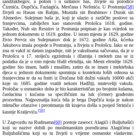
sandžakbegov, a potom i u sultanov has, živjele su porodice
Čizmića, Dupčića, Fazlagića, Merčana i Nešmića. U Postranju
[58]
živjeli su Hasan sin Balijin, Mustafa sin Ibrahimov i Durak sin
Ahmedov. Sulejman baša je, koji je ulazio u različite poslove sa
franjevcima, zabilježen kao stanovnik Prološca 1618. godine.
Također, Nuh sin Resulov iz Postranja potpisan je kao svjedok na
jednom dokumentu iz 1619. godine. U istom mjestu je 1629. godine
živio Perviz sin Sulejmanov dok je 1672. godine Aiša, kćerka
Jakubova imala posjede u Postranju, a živjela u Prološcu. Iako se ne
zna ni vakif ni datum izgradnje, niti je vakufnama sačuvana, da je u
Prološcu u 17. stoljeću egzistirala i džamija i mekteb zna se iz
podatka da je u tom mjestu Halil efendija, sin Memi efendije 1629.
godine bio imam, hatib i muallim, zatim da se imam i mektebska
djeca u jednom dokumentu spominju u kontekstu loših odnosa sa
franjevcima te da su fratri iz Dračana bili dužni vakufu 16000 akči
koje su 1685. godine vratili nekom Hadžiji, muteveliji vakufa.
Proložac u osmansko doba je bio karakterističan po brojnim kulama,
čardacima i kućama sa specifičnim na luk (ćemer) građenim
prozorima. Najpoznatija kuća bila je bega Dupčića koja je nakon
mletačke ofanzive i preotimanja tih krajeva došla u posjed Strinića i
[59]
kasnije Kraljevića.
U Zagvozdu na Rudinama
[60]
postoje zaseoci: Alagići i Buljubašići
koji su nazive dobili po muslimanskim porodicama Alagićima i
Buljubašićima koji su tu živjeli u vrijeme osmanske vladavine.