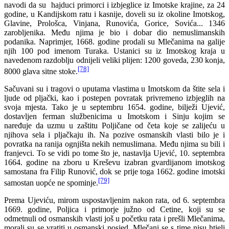
navodi da su hajduci primorci i izbjeglice iz Imotske krajine, za 24
godine, u Kandijskom ratu i kasnije, doveli su iz okoline Imotskog,
Glavine, Prološca, Vinjana, Runovića, Gorice, Sovića... 1346
zarobljenika. Među njima je bio i dobar dio nemuslimanskih
podanika. Naprimjer, 1668. godine prodali su Mlečanima na galije
njih 100 pod imenom Turaka. Ustanici su iz Imotskog kraja u
navedenom razdoblju odnijeli veliki plijen: 1200 goveda, 230 konja,
[78]
8000 glava sitne stoke.
Sačuvani su i tragovi o uputama vlastima u Imotskom da štite sela i
ljude od pljački, kao i postepen povratak privremeno izbjeglih na
svoja mjesta. Tako je u septembru 1654. godine, bilježi Ujević,
dostavljen ferman službenicima u Imotskom i Sinju kojim se
naređuje da uzmu u zaštitu Poljičane od četa koje se zalijeću u
njihova sela i pljačkaju ih. Na pozive osmanskih vlasti bilo je i
povratka na ranija ognjišta nekih nemuslimana. Među njima su bili i
franjevci. To se vidi po tome što je, nastavlja Ujević, 10. septembra
1664. godine na zboru u Kreševu izabran gvardijanom imotskog
samostana fra Filip Runović, dok se prije toga 1662. godine imotski
[79]
samostan uopće ne spominje.
Prema Ujeviću, mirom uspostavljenim nakon rata, od 6. septembra
1669. godine, Poljica i primorje južno od Cetine, koji su se
odmetnuli od osmanskih vlasti još u početku rata i prešli Mlečanima,
morali su se vratiti u osmanski posjed. Mlečani se s time nisu htjeli