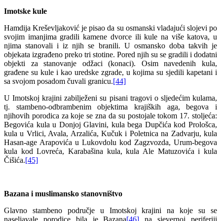
Imotske kule
Hamdija Kreševljaković je pisao da su osmanski vladajući slojevi po
svojim imanjima gradili kamene dvorce ili kule na više katova, u
njima stanovali i iz njih se branili. U osmansko doba takvih je
objekata izgrađeno preko tri stotine. Pored njih su se gradili i dodatni
objekti za stanovanje odžaci (konaci). Osim navedenih kula,
građene su kule i kao uredske zgrade, u kojima su sjedili kapetani i
sa svojom posadom čuvali granicu.
[44]
U Imotskoj krajini zabilježeni su pisani tragovi o sljedećim kulama,
tj. stambeno-odbrambenim objektima krajiških aga, begova i
njihovih porodica za koje se zna da su postojale tokom 17. stoljeća:
Begovića kula u Donjoj Glavini, kula bega Dupčića kod Prološca,
kula u Vrlici, Avala, Arzalića, Kučuk i Poletnica na Zadvarju, kula
Hasan-age Arapovića u Lukovdolu kod Zagzvozda, Urum-begova
kula kod Lovreća, Karabašina kula, kula Ale Matuzovića i kula
Čišića.
[45]
Bazana i muslimansko stanovništvo
Glavno stambeno područje u Imotskoj krajini na koje su se
naseljavale porodice bila je Bazana
[46]
na sjevernoj periferiji