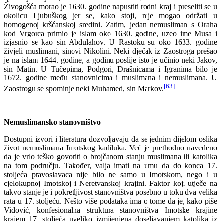
Živogošća morao je 1630. godine napustiti rodni kraj i preseliti se u
okolicu Ljubuškog jer se, kako stoji, nije mogao održati u
homogenoj kršćanskoj sredini. Zatim, jedan nemusliman s Oraha
kod Vrgorca primio je islam oko 1630. godine, uzeo ime Musa i
izjasnio se kao sin Abdulahov. U Rastoku su oko 1633. godine
živjeli muslimani, sinovi Nikolini. Neki dječak iz Zaostroga prešao
je na islam 1644. godine, a godinu poslije isto je učinio neki Jakov,
sin Matin. U Tučepima, Podgori, Drašnicama i Igranima bilo je
1672. godine među stanovnicima i muslimana i nemuslimana. U
[63]
Zaostrogu se spominje neki Muhamed, sin Markov.
Nemuslimansko stanovništvo
Dostupni izvori i literatura dozvoljavaju da se jednim dijelom oslika
život nemuslimana Imotskog kadiluka. Već je prethodno navedeno
da je vrlo teško govoriti o brojčanom stanju muslimana ili katolika
na tom području. Također, valja imati na umu da do konca 17.
stoljeća pravoslavaca nije bilo ne samo u Imotskom, nego i u
cjelokupnoj Imotskoj i Neretvanskoj krajini. Faktor koji utječe na
takvo stanje je i pokretljivost stanovništva posebno u toku dva velika
rata u 17. stoljeću. Nešto više podataka ima o tome da je, kako piše
Vidović, konfesionalna struktura stanovništva Imotske krajine
krajem 17. stoljeća uveliko izmijenjena doseljavanjem katolika iz