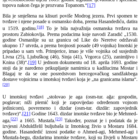
topova nakon čega je prozvana Topanom.“
[17]
Bila je smještena na klisuri poviše Modrog jezera. Prvi spomen te
tvrđave i njene posade u osmansko doba, prema Hasandediću, datira
[18]
u 1519. godinu.
To je bila najvažnija osmanska tvrđava na
prostoru Zabiokovlja. Prema podacima koje navodi Zaradić „1530.
godine Osmanlije su uz granicu od Like do Neretve održavali
ukupno 17 utvrda, a prema brojnosti posade (49 vojnika) Imotski je
pripadao u sam vrh. Primjerice, imao je više vojnika od susjednih
Livna (25), Ljubuškog (46), Sinja (41), Vrgorca (25), zanimljivo i
Knina (38)“.
[19]
U jednom dokumentu od 18. aprila 1693. godine
stoji da je naređeno prikupljanje namirnica u kadilucima Mostar i
Blagaj te da se one posredstvom hercegovačkog sandžakbega
dostave vojnicima u imotskoj tvrđavi koja je „na granicama islama“.
[20]
U imotskoj tvrđavi „stolovao je aga (osm-tur. ağa: gospodin,
poglavar; niži plemić koji je zapovijedao određenom vojnom
jedinicom), povremeno i dizdar (osm-tur. dizdār: zapovjednik
tvrđave)“.
[21]
Godine 1643. dizdar imotske tvrđave bio je Mehmed-
[22]
[23]
aga,
a 1665. Mustafa.
Također, poznat je i podatak da je
izvjesni Abduldželil buljubaša iz Imotskog živio u Mostaru 1684.
godine. Hasandedić iznosi podatke o Ahmed-agi, Mehmed-agi i
Mustafa-begu, dizdarima imotske tvrđave, koji su živjeli u Mostaru