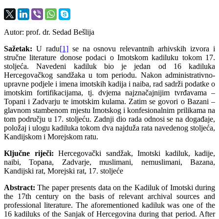
Autor: prof. dr. Sedad Bešlija
Sažetak:
U radu
[1]
se na osnovu relevantnih arhivskih izvora i
stručne literature donose podaci o Imotskom kadiluku tokom 17.
stoljeća. Navedeni kadiluk bio je jedan od 16 kadiluka
Hercegovačkog sandžaka u tom periodu. Nakon administrativno-
upravne podjele i imena imotskih kadija i naiba, rad sadrži podatke o
imotskim fortifikacijama, tj. dvjema najznačajnijim tvrđavama –
Topani i Zadvarju te imotskim kulama. Zatim se govori o Bazani –
glavnom stambenom mjestu Imotskog i konfesionalnim prilikama na
tom području u 17. stoljeću. Zadnji dio rada odnosi se na događaje,
položaj i ulogu kadiluka tokom dva najduža rata navedenog stoljeća,
Kandijskom i Morejskom ratu.
Ključne riječi:
Hercegovački sandžak, Imotski kadiluk, kadije,
naibi, Topana, Zadvarje, muslimani, nemuslimani, Bazana,
Kandijski rat, Morejski rat, 17. stoljeće
Abstract:
The paper presents data on the Kadiluk of Imotski during
the 17th century on the basis of relevant archival sources and
professional literature. The aforementioned kadiluk was one of the
16 kadiluks of the Sanjak of Hercegovina during that period. After