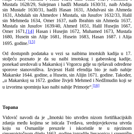
Mustafa 1628/29, Sulejman i hadži Mustafa 1630/31, naib Abdija
sin Mustafe 1630/31, hadži Hasan 1631, Abdulvasi sin Ahmeda
1631, Abdulah sin Ahmedov i Mustafa, sin Jusufov 1632/33, Halil
sin Mehmeda 1634, Omer 1637, naib Ibrahim sin Ahmeda 1637,
Mustafa sin Jusufov 1639/40, Ahmed 1651, Halil Husejin 1667,
Omer 1671,
[14]
Hasan i Husejin 1672, Muhamed 1673, Mustafa
1680, Husein sin Alije 1681, Husein 1683, Hasan 1687. i Alija
[15]
1695. godine.
Od dostupnih podataka u vezi sa naibima imotskih kadija u 17.
stoljeću poznato je da su naibi imotskog i gabeoskog kadije,
ponekad uredovali u Makarskoj i Vrgorcu gdje su rješavali određene
sporove stanovništva. Izvjesni Halil efendija bio je naib nahije
Makarske 1644. godine, a Husein, sin Alijin 1671. godine. Također,
„u Makarskoj su 1672. godine živjeli Mehmed i Nedžmudin koji se
[16]
u izvorima spominju kao naibi nahije Primorje“.
Topana
Vidović navodi da je „Imotski bio utvrđen nizom fortifikacijskih
zdanja među kojima se isticala Tvrđava, srednjovjekovna utvrda
koju su Osmanlije preuzele i iskoristile te u njezinom
sjeveroistočnom dijelu 1663. godine izgradile ljevaonicu i spremište