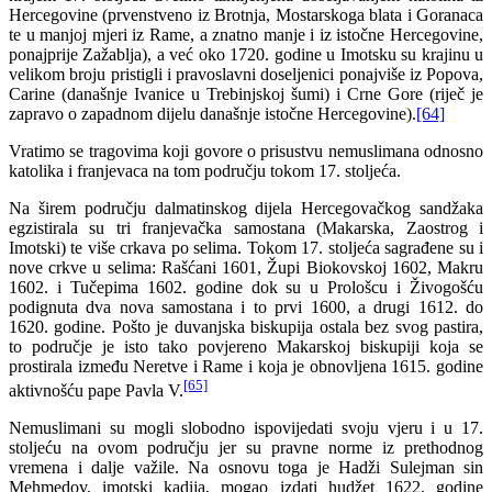
Hercegovine (prvenstveno iz Brotnja, Mostarskoga blata i Goranaca
te u manjoj mjeri iz Rame, a znatno manje i iz istočne Hercegovine,
ponajprije Zažablja), a već oko 1720. godine u Imotsku su krajinu u
velikom broju pristigli i pravoslavni doseljenici ponajviše iz Popova,
Carine (današnje Ivanice u Trebinjskoj šumi) i Crne Gore (riječ je
zapravo o zapadnom dijelu današnje istočne Hercegovine).
[64]
Vratimo se tragovima koji govore o prisustvu nemuslimana odnosno
katolika i franjevaca na tom području tokom 17. stoljeća.
Na širem području dalmatinskog dijela Hercegovačkog sandžaka
egzistirala su tri franjevačka samostana (Makarska, Zaostrog i
Imotski) te više crkava po selima. Tokom 17. stoljeća sagrađene su i
nove crkve u selima: Rašćani 1601, Župi Biokovskoj 1602, Makru
1602. i Tučepima 1602. godine dok su u Prološcu i Živogošću
podignuta dva nova samostana i to prvi 1600, a drugi 1612. do
1620. godine. Pošto je duvanjska biskupija ostala bez svog pastira,
to područje je isto tako povjereno Makarskoj biskupiji koja se
prostirala između Neretve i Rame i koja je obnovljena 1615. godine
[65]
aktivnošću pape Pavla V.
Nemuslimani su mogli slobodno ispovijedati svoju vjeru i u 17.
stoljeću na ovom području jer su pravne norme iz prethodnog
vremena i dalje važile. Na osnovu toga je Hadži Sulejman sin
Mehmedov, imotski kadija, mogao izdati hudžet 1622. godine