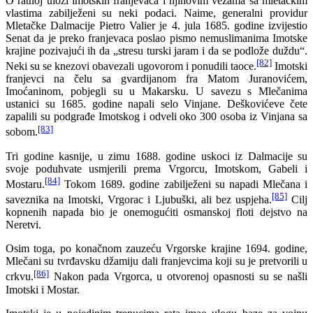
O ratnoj ulozi imotskih franjevaca i njihovim vezama sa mletačkim
vlastima zabilježeni su neki podaci. Naime, generalni providur
Mletačke Dalmacije Pietro Valier je 4. jula 1685. godine izvijestio
Senat da je preko franjevaca poslao pismo nemuslimanima Imotske
krajine pozivajući ih da „stresu turski jaram i da se podlože duždu“.
[82]
Neki su se knezovi obavezali ugovorom i ponudili taoce.
Imotski
franjevci na čelu sa gvardijanom fra Matom Juranovićem,
Imoćaninom, pobjegli su u Makarsku. U savezu s Mlečanima
ustanici su 1685. godine napali selo Vinjane. Deškovićeve čete
zapalili su podgrađe Imotskog i odveli oko 300 osoba iz Vinjana sa
[83]
sobom.
Tri godine kasnije, u zimu 1688. godine uskoci iz Dalmacije su
svoje poduhvate usmjerili prema Vrgorcu, Imotskom, Gabeli i
[84]
Mostaru.
Tokom 1689. godine zabilježeni su napadi Mlečana i
[85]
saveznika na Imotski, Vrgorac i Ljubuški, ali bez uspjeha.
Cilj
kopnenih napada bio je onemogućiti osmanskoj floti dejstvo na
Neretvi.
Osim toga, po konačnom zauzeću Vrgorske krajine 1694. godine,
Mlečani su tvrđavsku džamiju dali franjevcima koji su je pretvorili u
[86]
crkvu.
Nakon pada Vrgorca, u otvorenoj opasnosti su se našli
Imotski i Mostar.