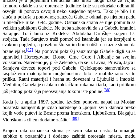
Imotski je u pojedinim trenucima rata imao ulogu baze za vojnu
komoru odakle su se opremale jedinice koje su pokušale odbraniti,
osvojiti ili ponovo osvojiti neko susjedno mjesto. Tako je bilo i u
slučaju pokušaja ponovnog zauzeća Gabele odmah po njenom padu
u mletačke ruke 1694. godine. Osmanska strana se nije pomirila sa
velikim gubitkom Gabele. Ne treba zaboraviti da su Gabelu branile i
Sarajlije. To čitamo iz Kodeksa Abdulaha Drnišlije krajem 17.
stoljeća. Tada Sarajevo traži pomoć od Istanbula jer su iscrpljeni u
svakom pogledu, a posebno što su im borci otišli na razne strane da
[87]
brane ejalet.
Na ponovni pokušaj zauzimanja Gabele digli su se
upravitelji Hercegovine, Bosne, Crne Gore i Albanije sa svojim
vojskama. Naređeno je, piše Zelenika, da se iz Livna, Prusca, Jajca i
Sarajeva dovezu topovi pod Gabelu. Cjelokupno stanovništvo sa
rasploživim materijalnim mogućnostima bilo je mobilizirano za tu
priliku. Ratni materijal i hrana su dovezeni u Ljubuški i Imotski.
Međutim, Gabela je ostala u mletačkim rukama i tada, kao i prilikom
[88]
još jednog pokušaja preosvajanja tokom iste godine.
Kada je u aprilu 1697. godine izvršen ponovni napad na Mostar,
bosanski namjesnik je izdao naređenje o „popisu svih klanaca preko
kojih vode putevi iz Bosne prema Imotskom, Ljubuškom, Blagaju i
[89]
Vidoškom s ciljem dodatne zaštite“.
Krajem rata osmanska strana je svim silama nastojala umanjiti
gubitke u pograničju i dodatno zaštititi preostala mjesta, među