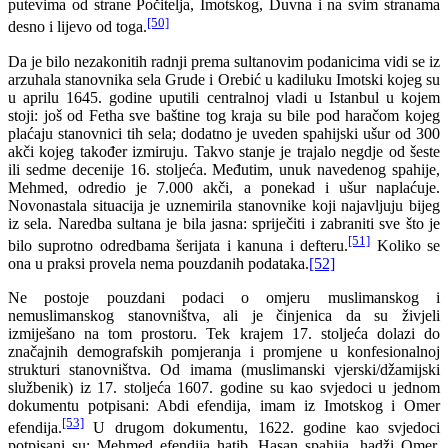
putevima od strane Počitelja, Imotskog, Duvna i na svim stranama
[50]
desno i lijevo od toga.
Da je bilo nezakonitih radnji prema sultanovim podanicima vidi se iz
arzuhala stanovnika sela Grude i Orebić u kadiluku Imotski kojeg su
u aprilu 1645. godine uputili centralnoj vladi u Istanbul u kojem
stoji: još od Fetha sve baštine tog kraja su bile pod haračom kojeg
plaćaju stanovnici tih sela; dodatno je uveden spahijski ušur od 300
akči kojeg također izmiruju. Takvo stanje je trajalo negdje od šeste
ili sedme decenije 16. stoljeća. Međutim, unuk navedenog spahije,
Mehmed, odredio je 7.000 akči, a ponekad i ušur naplaćuje.
Novonastala situacija je uznemirila stanovnike koji najavljuju bijeg
iz sela. Naredba sultana je bila jasna: spriječiti i zabraniti sve što je
[51]
bilo suprotno odredbama šerijata i kanuna i defteru.
Koliko se
ona u praksi provela nema pouzdanih podataka.
[52]
Ne postoje pouzdani podaci o omjeru muslimanskog i
nemuslimanskog stanovništva, ali je činjenica da su živjeli
izmiješano na tom prostoru. Tek krajem 17. stoljeća dolazi do
značajnih demografskih pomjeranja i promjene u konfesionalnoj
strukturi stanovništva. Od imama (muslimanski vjerski/džamijski
službenik) iz 17. stoljeća 1607. godine su kao svjedoci u jednom
dokumentu potpisani: Abdi efendija, imam iz Imotskog i Omer
[53]
efendija.
U drugom dokumentu, 1622. godine kao svjedoci
potpisani su: Mehmed efendija hatib, Hasan spahija, hadži Omer,