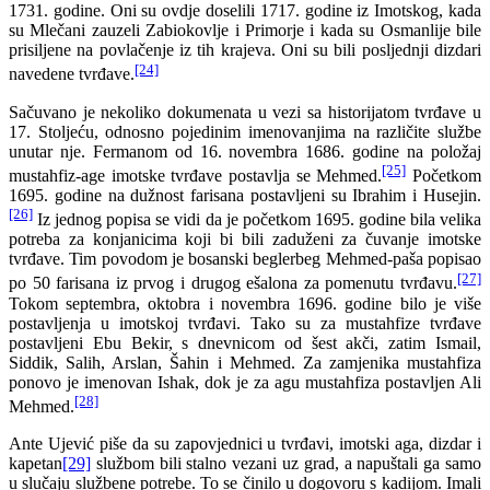
1731. godine. Oni su ovdje doselili 1717. godine iz Imotskog, kada
su Mlečani zauzeli Zabiokovlje i Primorje i kada su Osmanlije bile
prisiljene na povlačenje iz tih krajeva. Oni su bili posljednji dizdari
[24]
navedene tvrđave.
Sačuvano je nekoliko dokumenata u vezi sa historijatom tvrđave u
17. Stoljeću, odnosno pojedinim imenovanjima na različite službe
unutar nje. Fermanom od 16. novembra 1686. godine na položaj
[25]
mustahfiz-age imotske tvrđave postavlja se Mehmed.
Početkom
1695. godine na dužnost farisana postavljeni su Ibrahim i Husejin.
[26]
Iz jednog popisa se vidi da je početkom 1695. godine bila velika
potreba za konjanicima koji bi bili zaduženi za čuvanje imotske
tvrđave. Tim povodom je bosanski beglerbeg Mehmed-paša popisao
[27]
po 50 farisana iz prvog i drugog ešalona za pomenutu tvrđavu.
Tokom septembra, oktobra i novembra 1696. godine bilo je više
postavljenja u imotskoj tvrđavi. Tako su za mustahfize tvrđave
postavljeni Ebu Bekir, s dnevnicom od šest akči, zatim Ismail,
Siddik, Salih, Arslan, Šahin i Mehmed. Za zamjenika mustahfiza
ponovo je imenovan Ishak, dok je za agu mustahfiza postavljen Ali
[28]
Mehmed.
Ante Ujević piše da su zapovjednici u tvrđavi, imotski aga, dizdar i
kapetan
[29]
službom bili stalno vezani uz grad, a napuštali ga samo
u slučaju službene potrebe. To se činilo u dogovoru s kadijom. Imali