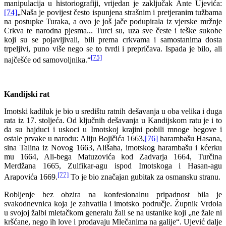
manipulacija u historiografiji, vrijedan je zaključak Ante Ujevića:
[74]
„Naša je povijest često ispunjena strašnim i pretjeranim tužbama
na postupke Turaka, a ovo je još jače podupirala iz vjerske mržnje
Crkva te narodna pjesma... Turci su, uza sve česte i teške sukobe
koji su se pojavljivali, bili prema crkvama i samostanima dosta
trpeljivi, puno više nego se to tvrdi i prepričava. Ispada je bilo, ali
[75]
najčešće od samovoljnika.“
Kandijski rat
Imotski kadiluk je bio u središtu ratnih dešavanja u oba velika i duga
rata iz 17. stoljeća. Od ključnih dešavanja u Kandijskom ratu je i to
da su hajduci i uskoci u Imotskoj krajini pobili mnoge begove i
ostale prvake u narodu: Aliju Bojičića 1663,
[76]
harambašu Hasana,
sina Talina iz Novog 1663, Ališaha, imotskog harambašu i kćerku
mu 1664, Ali-bega Matuzovića kod Zadvarja 1664, Turčina
Merdžana 1665, Zulfikar-agu ispod Imotskoga i Hasan-agu
[77]
Arapovića 1669.
To je bio značajan gubitak za osmansku stranu.
Robljenje bez obzira na konfesionalnu pripadnost bila je
svakodnevnica koja je zahvatila i imotsko područje. Župnik Vrdola
u svojoj žalbi mletačkom generalu žali se na ustanike koji „ne žale ni
kršćane, nego ih love i prodavaju Mlečanima na galije“. Ujević dalje