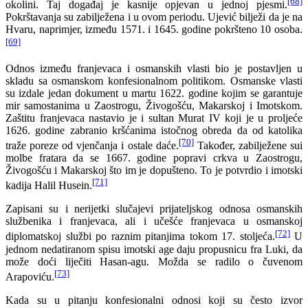
[68]
okolini. Taj događaj je kasnije opjevan u jednoj pjesmi.
Pokrštavanja su zabilježena i u ovom periodu. Ujević bilježi da je na
Hvaru, naprimjer, između 1571. i 1645. godine pokršteno 10 osoba.
[69]
Odnos između franjevaca i osmanskih vlasti bio je postavljen u
skladu sa osmanskom konfesionalnom politikom. Osmanske vlasti
su izdale jedan dokument u martu 1622. godine kojim se garantuje
mir samostanima u Zaostrogu, Živogošću, Makarskoj i Imotskom.
Zaštitu franjevaca nastavio je i sultan Murat IV koji je u proljeće
1626. godine zabranio kršćanima istočnog obreda da od katolika
[70]
traže poreze od vjenčanja i ostale daće.
Također, zabilježene sui
molbe fratara da se 1667. godine popravi crkva u Zaostrogu,
Živogošću i Makarskoj što im je dopušteno. To je potvrdio i imotski
[71]
kadija Halil Husein.
Zapisani su i nerijetki slučajevi prijateljskog odnosa osmanskih
službenika i franjevaca, ali i učešće franjevaca u osmanskoj
[72]
diplomatskoj službi po raznim pitanjima tokom 17. stoljeća.
U
jednom nedatiranom spisu imotski age daju propusnicu fra Luki, da
može doći liječiti Hasan-agu. Možda se radilo o čuvenom
[73]
Arapoviću.
Kada su u pitanju konfesionalni odnosi koji su često izvor