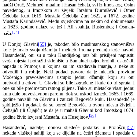
hadži Oruč, Mehmed, mualim i Hasan ćehaja, svi iz Imotskog. Osim
navedenog, u Imotskom su živjeli: Ibrahim Durmišević i Omer
Čelebija Kurt 1619, Mustafa Čelebija Zuri 1622, a 1672. godine
Mustafa Karindašević. Među svjedocima na nekim od dokumenata
iz 1623. godine nalaze se još i Ali spahija, Rustembeg i Osman-
[54]
baša.
U Donjoj Glavini
[55]
je, također, bilo muslimanskog stanovništva
koje je imalo svoju džamiju i mekteb. Prema predanju koje navodi
Hasandedić, oni su u toku Kandijskog rata bili prisiljeni napustiti
svoja mjesta i potražiti sklonište u Banjaluci usljed brojnih uskočkih
napada iz Primorja u kojima su im stradavala imanja, a neke su
odvodili i u roblje. Neki podaci govore da je mletački providur
Močenigo pravoslavcima ustupio jednu džamiju koju su oni
pretvorili u crkvu. U Glavini su bile izgrađene i kule do tri sprata. I
one su bile predmetom ratnog plijena. Tako su mletačke vlasti jednu
kulu dale pravoslavnom parohu, dok su uskoci između 1665. i 1669.
godine navalili na Glavinu i zauzeli Begovića kulu. Hasandedić je
zabilježio i podatak da su pored Begovića u ovom mjestu živjeli i
Ćehajići (ili Čijajići) te da je u mahali Glavini kod Imotskog 1674.
[56]
godine živio izvjesni Mustafa, sin Husejinov.
Hasandedić, nadalje, donosi sljedeće podatke: u Prološcu,
[57]
nekada vlaškoj nahiji koja se dijelila na četiri džemata i spadala u