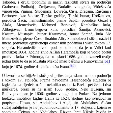
Također, i drugi toponimi ili nazivi različitih stvari na području
Grabovca, Podbabja, Zmijavaca, Budalića vinograda, Vidoševića
vinograda, Vinjana, Studenaca, Lovreća, Ciste, Dračana, Rašćana i
Berinovca kao što su: Tursko groblje, Turski bunar, Hodžin vrt,
porodica Šaćir, nemuslimansko pleme Šabići, porodice Guzel i
Alaša, Memedovići, Mehmed Borković, Karabašina kula,
Alibegovac, Urum-begova kula, porodica Šamija, Asanovići,
Kasumi, Mustapići, bunar Kasumova, bunar Saranč, kula Ale
Matuzovića, pleme Ćoso, Ibrahim Alić, Sumbolovo i slični nazivi i
imena potvrđuju egzistenciju osmanskih podanika i vlasti tokom 17.
stoljeća. Hasandedić navodi podatke o tome da je u Vrlici kod
Imotskog 1664. godine živio Ališah Harambaša koji je vodio borbu
protiv uskoka iz Primorja, da su uskoci 1686. godine zauzeli ovdje
jednu kulu te da je Mustafa Mektić imao baštinu u Runovićima
[61]
[62]
koju je 1674. godine dao nekom fra Ivanu.
U izvorima se bilježe i slučajevi prihvatanja islama na tom području
i tokom 17. stoljeća. Prema navodima Hasandedića situacija je
izgledala na sljedeći način: nekoliko osoba iz Brela: pet žena i dva
muškarca, prešli su na islam 1603. godine. Neki Husejin, sin
Radivojev imao je 1606. godine vinograd u Podaci. Na jednom
hudžetu imotskog kadije Halila iz 1624. godine kao svjedoci su
potpisani: Hasan, sin Abdulahov i Alija, sin Abdulahov. Sličan
slučaj zabilježen je i u jednom dokumentu iz 17. stoljeća u kojem se
spominje Ćejvan, sin Abdulahov. Rizvan, brat Nikole Pavića iz