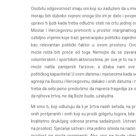
Osobitu odgovornost imaju oni koji su zaduženi da u ime
moraju
biti
dubok
o
svjesni
onoga
što
im
je
dato
i
povje
upravo
ti
ljudi
kada
treba o
dlučno
stati
na
crtu
jednoj
o
Mostar
i
Hercegovinu
pretvoriti
u
prostor
marginalno
ozbiljno
vrijeme
koje
traži
generac
ijsko
političko
zajedni
kao
relevantan
politički
faktor
u
ovom
prostoru
.
Ov
može
ništa
biti
preče
od toga.
Nemojte
da se
zava
volonterskim
i
sportskim
aktivnostima
,
jer
sve
je to
na
n
može
nafila
zamijeniti
farzove
, a
džaba
nam
sve
političkog
kapaciteta
!
U
ovim
danima
i
mjesecima
kada
s
agresiji
na
Bosnu
i
Hercegovinu
,
dakako
i
onih
datuma
i
treba
da
sebi
jasno
predočimo
da
najveća
tragedija
za o
da
njihova
žrtva
, ne
daj
Bože
bude
,
uzaludna
.
Mi
smo
ti
, koji
odlučuju
da li je
žrtva
naših
šehida
,
na
pr
onih
protjeranih
i
onih
koji
su
prošli
golgotu
logora
,
bila
kvalitetno
drukčijeg
odnosa
prema
sadašnjosti
.
Ustvar
na
prošlost
.
Sjećanje
ustvari
i
ima
jedino
smisla
na
nači
prošlost
ne
može
promijeniti
. Ako ono ne
bude
utj
e