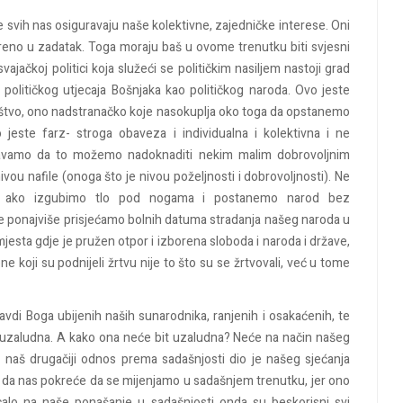
 svih nas osiguravaju naše kolektivne, zajedničke interese.
Oni
reno
u
zadatak
.
Toga
moraju
baš
u
ovome
trenutku
biti
svjesni
svajačkoj
politici
koja
služeći
se
političkim
nasiljem
nastoji
grad
g
političkog
utjecaja
Bošnjaka
kao
političkog
naroda
.
Ovo
jeste
štv
o
, ono
nadstranačko
koje
nas
okuplja
oko
toga da
opstanemo
o
jeste
farz
-
stroga
obaveza
i
individualna
i
kolektivna
i
ne
ravamo
da to
možemo
nadoknaditi
nekim
malim
dob
r
ovoljnim
ivou
nafile
(
onoga
što
je
nivou
poželjnosti
i
dobrovoljnosti
). Ne
ako
izgubimo
tlo
pod
nogama
i
postanemo
narod
bez
e
ponajviše
prisjećamo
bolnih
datuma
stradanja
našeg
naroda
u
mjesta
gdje
je
pru
žen
otpor
i
izborena
sloboda
i
naroda
i
države
,
ne koji
su
podnijeli
žrtvu
nije
to
što
su
se
žrtvovali
,
već
u tome
avdi
Boga
ubijenih
naših
sunarodnika
,
ranjenih
i
osakaćenih
,
te
uzaludna
. A
kako
ona
neće
bit
uzaludna
?
Neće
na
način
našeg
i
naš
drugačiji
odnos
prema
sadašnjosti
dio
je
našeg
sjećanja
n
da
nas
pokreće
da se
mijenjamo
u
sadašnjem
trenutku
,
jer
ono
calo
na
naše
ponašanje
u
sadašnjosti
onda
su
beskorisni
svi