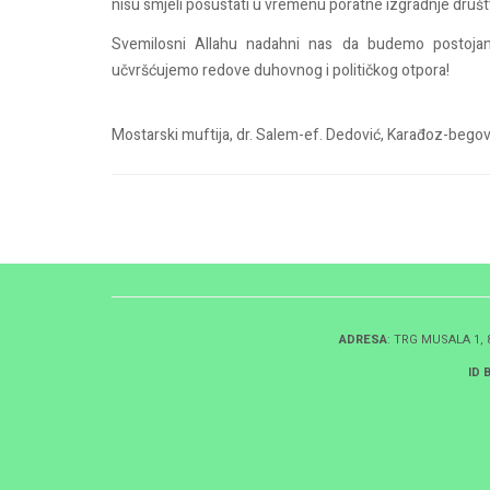
nisu smjeli posustati
u vremenu poratne izgradnje društv
Svemilosni Allahu nadahni nas da
budemo postojani
učvršćujemo redove
duhovnog i političkog otpora!
Mostarski muftija, dr. Salem-ef. Dedović,
Karađoz-bego
ADRESA
: TRG MUSALA 1,
ID 