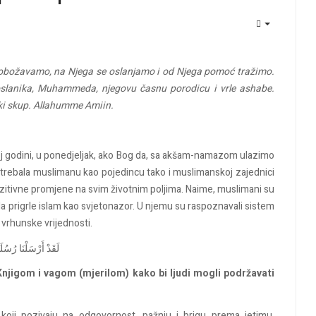
EMPTY
obožavamo
,
na
Njega
se
oslanjamo
i
od
Njega
pomoć
tražimo
.
slanika
, Muhammeda,
njegovu
časnu
porodicu
i
vrle
ashabe
.
i
skup
.
Allahumme
Amiin.
j
godini
, u
ponedjeljak
,
ako
Bog da,
sa
akšam-namazom
ulazimo
i
trebal
a
muslimanu
kao
pojedincu
tako
i
muslimanskoj
zajednici
zitivne
promjene
na
svim
životnim
poljima
.
Naime,
m
uslimani
su
da
prigrle
islam
kao
svjetonazor
. U
njemu
su
raspoznavali
sistem
l
vrhunske
vrijednosti
.
لَقَدْ
أَرْسَلْنَا
رُسُلَن
Knjigom
i
vagom
(
mjerilom
)
kako
bi
ljudi
mogli
podržavati
e
koji
pozivaju
na
odgovornost
,
pažnju
i
brigu
prema
jetimu
,