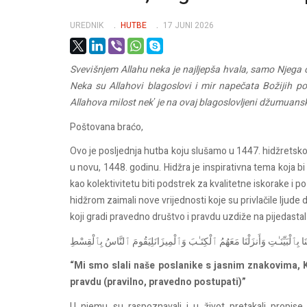
UREDNIK
HUTBE
17 JUNI 2026
Svevišnjem
Allahu
neka
je
najljepša
hvala
,
samo
Njega
Neka
su
Allahovi
blagoslovi
i
mir
na
pečata
Božijih
po
Allahova
milost
nekʼ
je
na
ovaj
blagoslovljeni
džumuansk
Poštovana
braćo
,
Ovo je
posljednja
hutba
koju
slušamo
u 1447.
hidžretsko
u
novu
, 1448.
godinu
.
Hidžra
je
inspirativna
tema
koja
b
kao
kolektivitetu
biti
podstrek
za
kvalitetne
iskorake
i
po
hidžrom
zaimali
nove
vrijednosti
koje
su
privlačile
ljude
koji
gradi
pravedno
društvo
i
pravdu
uzdiže
na
pijedasta
َا
بِٱلْبَيِّنَـٰتِ
وَأَنزَلْنَا
مَعَهُمُ
ٱلْكِتَـٰبَ
وَٱلْمِيزَانَ
لِيَقُومَ
ٱلنَّاسُ
بِٱلْقِسْطِ
“
Mi
smo
slali
naše
poslanike
s
jasnim
znakovima
,
pravdu
(
pravilno
,
pravedno
postupati
)
”
U
njemu
su
raspoznavali
i
u
život
pretakali
propis