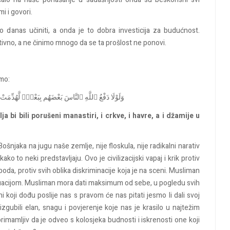
mi
i
govori
.
mo d
anas učiniti, a onda je to dobra
investicija za budućnost.
tivno, a ne činimo mnogo da se ta prošlost ne ponovi.
amo:
وَلَوْلَا دَفْعُ ٱللَّهِ ٱلنَّاسَ بَعْضَهُم بِبَعْضٍۢ لَّهُدِّم
 bi bili porušeni manastiri, i crkve, i havre, a i džamije u
 Bošnjaka na jugu naše zemlje, nije floskula, nije radikalni narativ
o to neki predstavljaju. Ovo je civilizacijski vapaj i krik protiv
oda, protiv svih oblika diskriminacije
koja je na sceni.
Musliman
situacijom. Musliman mora dati maksimum od sebe, u pogledu svih
ni koji dođu poslije nas s pravom će nas pitati jesmo li dali svoj
ubili elan, snagu i povjerenje koje nas je krasilo u najtežim
 primamljiv da je odveo s kolosjeka budnosti i iskrenosti one koji