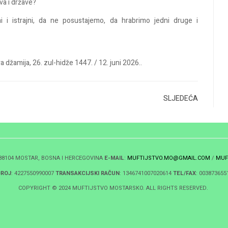
a i države
?
 i istrajni, da ne posustajemo, da hrabrimo jedni druge i
va
džamija
, 26.
z
ul-hidže
1447. / 12.
juni
2026.
.
SLJEDEĆA
 88104 MOSTAR, BOSNA I HERCEGOVINA
E-MAIL
:
MUFTIJSTVO.MO@GMAIL.COM
/
MUF
BROJ
: 4227550990007
TRANSAKCIJSKI RAČUN
: 1346741007020614
TEL/FAX
: 003873655
COPYRIGHT © 2024 MUFTIJSTVO MOSTARSKO. ALL RIGHTS RESERVED.