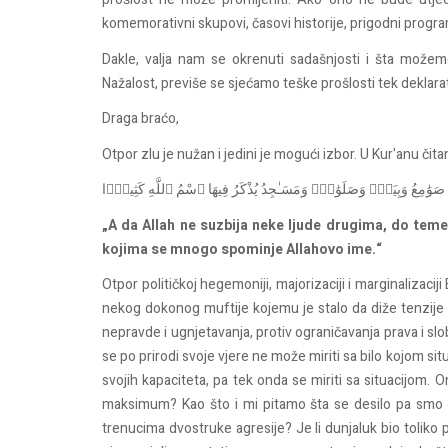
komemorativni
skupovi
,
časovi
historije
,
prigodni
progra
Dakle, valja nam se okrenuti sadašnjosti i šta može
Nažalost, previše se sjećamo teške prošlosti tek deklara
Draga braćo,
Otpor zlu je nužan i jedini je mogući izbor. U Kur'anu čit
َتْ صَوَٰمِعُ وَبِيَعٌۭ وَصَلَوَٰتٌۭ وَمَسَـٰجِدُ يُذْكَرُ فِيهَا ٱسْمُ ٱللَّهِ كَثِيرًۭا
„
A da Allah ne suzbija neke ljude drugima, do temelja
kojima se mnogo spominje Allahovo ime.“
Otpor političkoj hegemoniji, majorizaciji i marginalizaciji
nekog dokonog muftije kojemu je stalo da diže tenzije kak
nepravde i ugnjetavanja, protiv ograničavanja prava i slob
se po prirodi svoje vjere ne može miriti sa bilo kojom 
svojih kapaciteta, pa tek onda se miriti sa situacijom. O
maksimum? Kao što i mi pitamo šta se desilo pa smo izg
trenucima dvostruke agresije?
Je li dunjaluk bio toliko