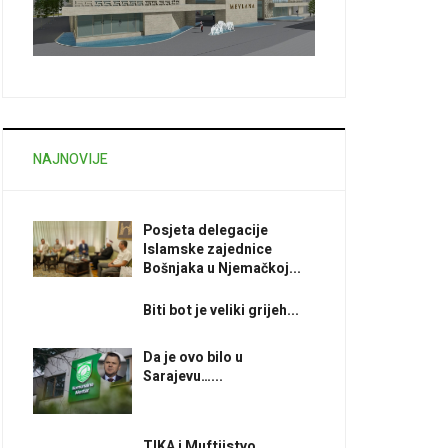
NAJNOVIJE
Posjeta delegacije
Islamske zajednice
Bošnjaka u Njemačkoj...
Biti bot je veliki grijeh...
Da je ovo bilo u
Sarajevu…...
TIKA i Muftijstvo