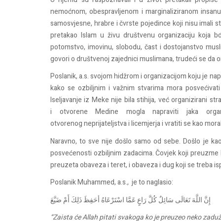
nemoćnom
,
obespravljenom
i
marginaliziranom
insan
samosvjesne
,
hrabre
i
čvrste
pojedince
koji
nisu
imali
s
pretakao
Islam u
živu
društvenu
organizaciju
ko
ja
bd
potomstvo
,
imovinu
,
slobodu
,
čast
i
dostojanstvo
musl
govori
o
društvenoj
zajednici
muslimana
,
trudeći
se da 
Poslanik
,
a.s.
svojom
hidžrom
i
organizacijom
koju
je
nap
kako
se
ozbiljnim
i
važnim
stvarima
mora
posvećivati
Iseljavanje
iz
Meke
nije
bila
stihija
,
već
organizirani
str
i
otvorene
Medine
mogla
napraviti
jaka
org
otvorenog
neprijateljstva
i
licemjerja
i
vratiti
se
kao
mora
Naravno
, to
sve
nije
došlo
samo
od
sebe
.
Došlo
je
ka
posvećenosti
ozbiljnim
zadacima
.
Čovjek
koji
preuzme
preuzeta
obaveza
i
teret
,
i
obaveza
i
dug koji se
treba
is
Poslanik
Muhammed,
a.s.
, je
to
naglasio
:
إِنَّ اللَّهَ تَعَالَى سَائِلٌ كُلَّ رَاعٍ عَمَّا اسْتَرْعَاهُ أحَفِظَ ذَلِكَ أَمْ ضَيَّعَ
“Zaista će Allah pitati s
vakoga ko je preuzeo neko z
aduže