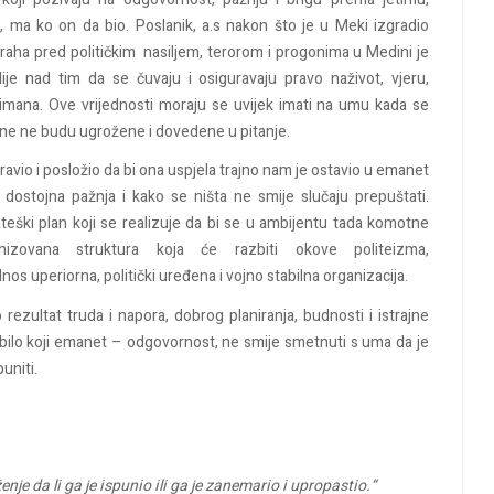
u
, ma ko on da bio.
Poslanik
,
a.s
nakon
što
je u Meki
izgradio
traha
pred
političkim
nasiljem
,
terorom
i
progonima
u Medini je
ije
nad
tim
da se
čuva
ju
i
osigurava
ju
pravo
na
život
,
vjeru
,
imana
.
Ove
vrijednosti
moraju
se
uvijek
imati
na
umu
kada
se
one ne
budu
ugrožene
i
dovedene
u
pitanje
.
ravio
i
posložio
da bi
ona
uspjela
trajno
nam
je
ostavio
u
emanet
dostojna
pažnja
i
kako
se
ništa
ne
smije
slučaju
prepuštati
.
ateški
plan koji se
realizuje
da bi se u
ambijentu
tada
komotne
anizovana
struktura
koja
će
razbiti
okove
politeizm
a
,
lno
s uperiorna
,
politički
u
ređena
i
vojno
stabilna
organizacija
.
o
rezultat
truda
i
napora
,
dobrog
planiranja
,
budnosti
i
istrajne
bilo
koji
emanet
–
odgovornost
, ne
smije
smetnuti
s
uma
da je
puniti
.
nje da li ga je ispunio ili ga je zanemario i upropastio.“