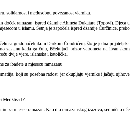
jeru, solidarnost i međusobnu povezanost vjernika.
eban doček ramazan, ispred džamije Ahmeta Dukatara (Topovi). Djeca u
m mjesecom u islamu. Šetnja je započela ispred džamije Ćurčinice, preko
 čelu sa gradonačelnikom Darkom Čondrićem, što je jedna prijateljska
ono zastanu kada ga čuju, iščekujući prizor vatrometa na livanjskom
u dvije vjere, islamska i katolička.
reme za ibadete u mjesecu ramazanu.
atlija, koji su posebna radost, jer okupljaju vjernike i jačaju njihove
i Medžlisa IZ.
ezanim za mjesec ramazan. Kao dio ramazanskog izazova, sedmično uče