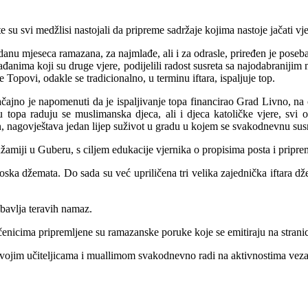
 su svi medžlisi nastojali da pripreme sadržaje kojima nastoje jačati v
 danu mjeseca ramazana, za najmlađe, ali i za odrasle, priređen je pos
građanima koji su druge vjere, podijelili radost susreta sa najodabraniji
 Topovi, odakle se tradicionalno, u terminu iftara, ispaljuje top.
ačajno je napomenuti da je ispaljivanje topa financirao Grad Livno, na
topa raduju se muslimanska djeca, ali i djeca katoličke vjere, svi 
agovještava jedan lijep suživot u gradu u kojem se svakodnevnu susreć
 džamiji u Guberu, s ciljem edukacije vjernika o propisima posta i prip
oska džemata. Do sada su već upriličena tri velika zajednička iftara džem
bavlja teravih namaz.
enicima pripremljene su ramazanske poruke koje se emitiraju na stranic
 svojim učiteljicama i muallimom svakodnevno radi na aktivnostima v