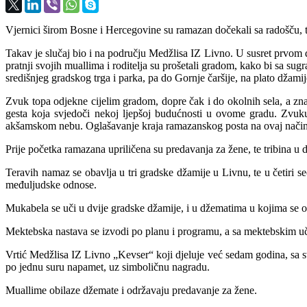
Vjernici širom Bosne i Hercegovine su ramazan dočekali sa radošču, te
Takav je slučaj bio i na području Medžlisa IZ Livno. U susret prvom
pratnji svojih muallima i roditelja su prošetali gradom, kako bi sa su
središnjeg gradskog trga i parka, pa do Gornje čaršije, na plato džamije
Zvuk topa odjekne cijelim gradom, dopre čak i do okolnih sela, a zn
gesta koja svjedoči nekoj ljepšoj budućnosti u ovome gradu. Zvuku 
akšamskom nebu. Oglašavanje kraja ramazanskog posta na ovaj način, n
Prije početka ramazana upriličena su predavanja za žene, te tribina u
Teravih namaz se obavlja u tri gradske džamije u Livnu, te u četiri se
međuljudske odnose.
Mukabela se uči u dvije gradske džamije, i u džematima u kojima se o
Mektebska nastava se izvodi po planu i programu, a sa mektebskim uč
Vrtić Medžlisa IZ Livno „Kevser“ koji djeluje već sedam godina, sa
po jednu suru napamet, uz simboličnu nagradu.
Muallime obilaze džemate i održavaju predavanje za žene.