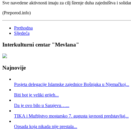
Sve navedene aktivnosti imaju za cilj širenje duha zajedništva i solid
(Preporod.info)
Prethodna
Sljedeća
Interkulturni centar "Mevlana"
Najnovije
Posjeta delegacije Islamske zajednice Bošnjaka u Njemačkoj...
Biti bot je veliki grijeh...
Da je ovo bilo u Sarajevu…...
TIKA i Muftijstvo mostarsko 7. augusta javnosti predstavljaj...
Opsada koja nikada nije prestala...