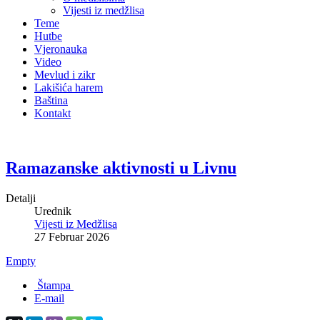
Vijesti iz medžlisa
Teme
Hutbe
Vjeronauka
Video
Mevlud i zikr
Lakišića harem
Baština
Kontakt
Ramazanske aktivnosti u Livnu
Detalji
Urednik
Vijesti iz Medžlisa
27 Februar 2026
Empty
Štampa
E-mail