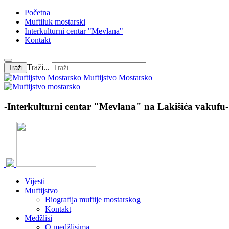
Početna
Muftiluk mostarski
Interkulturni centar "Mevlana"
Kontakt
Traži...
Traži
Muftijstvo Mostarsko
-Interkulturni centar "Mevlana" na Lakišića vakufu-
Vijesti
Muftijstvo
Biografija muftije mostarskog
Kontakt
Medžlisi
O medžlisima