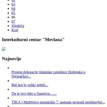
63
64
65
66
67
Sljedeća
Kraj
Interkulturni centar "Mevlana"
Najnovije
Posjeta delegacije Islamske zajednice Bošnjaka u
Njemačkoj...
Biti bot je veliki grijeh...
Da je ovo bilo u Sarajevu…...
TIKA i Muftijstvo mostarsko 7. augusta javnosti predstavljaj...