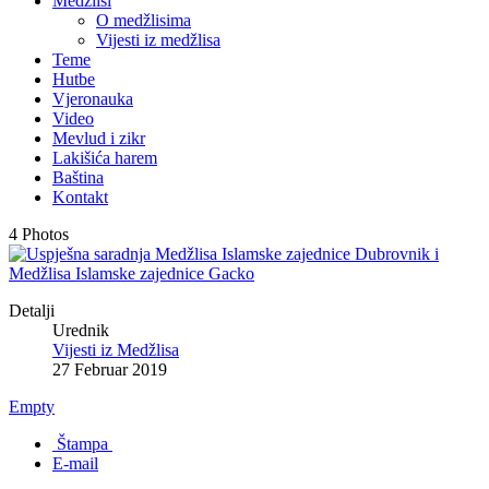
Medžlisi
O medžlisima
Vijesti iz medžlisa
Teme
Hutbe
Vjeronauka
Video
Mevlud i zikr
Lakišića harem
Baština
Kontakt
4 Photos
Detalji
Urednik
Vijesti iz Medžlisa
27 Februar 2019
Empty
Štampa
E-mail