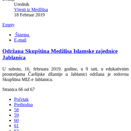
Urednik
Vijesti iz Medžlisa
18 Februar 2019
Empty
Štampa
E-mail
Održana Skupština Medžlisa Islamske zajednice
Jablanica
U subotu, 16. februara 2019. godine, u 9 sati, u edukativnim
prostorijama Čaršijske džamije u Jablanici održana je redovna
Skupština MIZ-e Jablanica.
Stranica 66 od 67
Početak
Prethodna
58
59
60
61
62