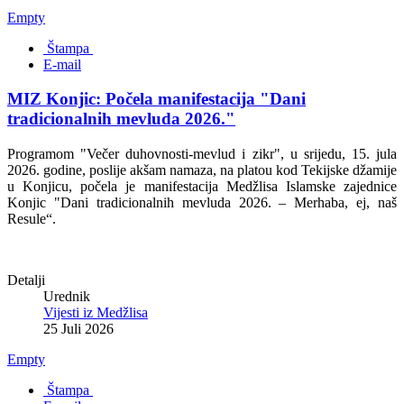
Empty
Štampa
E-mail
MIZ Konjic: Počela manifestacija "Dani
tradicionalnih mevluda 2026."
Programom "Večer duhovnosti-mevlud i zikr", u srijedu, 15. jula
2026. godine, poslije akšam namaza, na platou kod Tekijske džamije
u Konjicu, počela je manifestacija Medžlisa Islamske zajednice
Konjic "Dani tradicionalnih mevluda 2026. – Merhaba, ej, naš
Resule“.
Detalji
Urednik
Vijesti iz Medžlisa
25 Juli 2026
Empty
Štampa