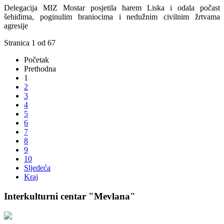
Delegacija MIZ Mostar posjetila harem Liska i odala počast
šehidima, poginulim braniocima i nedužnim civilnim žrtvama
agresije
Stranica 1 od 67
Početak
Prethodna
1
2
3
4
5
6
7
8
9
10
Sljedeća
Kraj
Interkulturni centar "Mevlana"