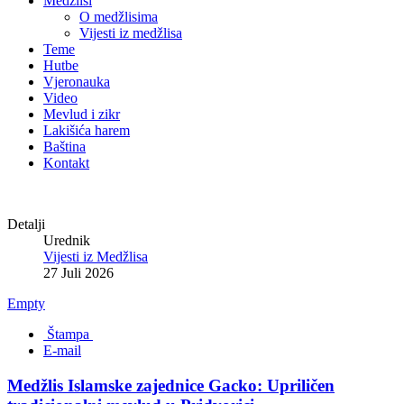
Medžlisi
O medžlisima
Vijesti iz medžlisa
Teme
Hutbe
Vjeronauka
Video
Mevlud i zikr
Lakišića harem
Baština
Kontakt
Detalji
Urednik
Vijesti iz Medžlisa
27 Juli 2026
Empty
Štampa
E-mail
Medžlis Islamske zajednice Gacko: Upriličen