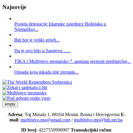
Najnovije
Posjeta delegacije Islamske zajednice Bošnjaka u
Njemačkoj...
Biti bot je veliki grijeh...
Da je ovo bilo u Sarajevu…...
TIKA i Muftijstvo mostarsko 7. augusta javnosti predstavljaj...
Opsada koja nikada nije prestala...
empty
Adresa
: Trg Musala 1, 88104 Mostar, Bosna i Hercegovina
E-
mail
:
muftijstvo.mo@gmail.com
/
muftijstvo.mo@bih.net.ba
ID broj
: 4227550990007
Transakcijski račun
: