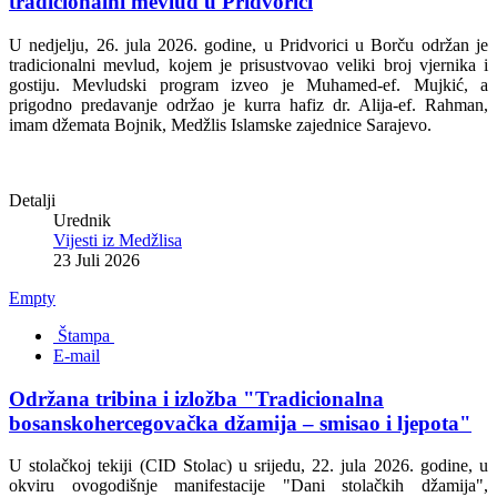
tradicionalni mevlud u Pridvorici
U nedjelju, 26. jula 2026. godine, u Pridvorici u Borču održan je
tradicionalni mevlud, kojem je prisustvovao veliki broj vjernika i
gostiju. Mevludski program izveo je Muhamed-ef. Mujkić, a
prigodno predavanje održao je kurra hafiz dr. Alija-ef. Rahman,
imam džemata Bojnik, Medžlis Islamske zajednice Sarajevo.
Detalji
Urednik
Vijesti iz Medžlisa
23 Juli 2026
Empty
Štampa
E-mail
Održana tribina i izložba "Tradicionalna
bosanskohercegovačka džamija – smisao i ljepota"
U stolačkoj tekiji (CID Stolac) u srijedu, 22. jula 2026. godine, u
okviru ovogodišnje manifestacije "Dani stolačkih džamija",