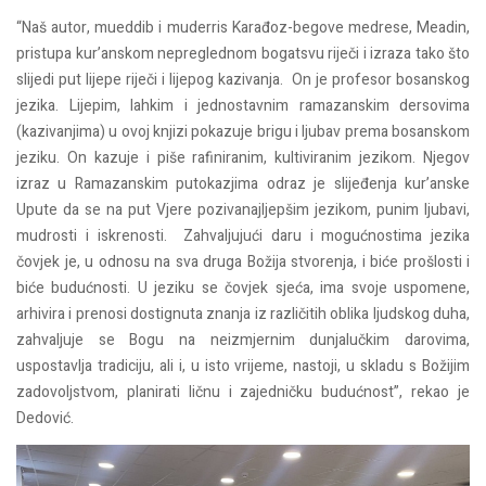
“Naš autor, mueddib i muderris Karađoz-begove medrese, Meadin,
pristupa kur’anskom nepreglednom bogatsvu riječi i izraza tako što
slijedi put lijepe riječi i lijepog kazivanja. On je profesor bosanskog
jezika. Lijepim, lahkim i jednostavnim ramazanskim dersovima
(kazivanjima) u ovoj knjizi pokazuje brigu i ljubav prema bosanskom
jeziku. On kazuje i piše rafiniranim, kultiviranim jezikom. Njegov
izraz u Ramazanskim putokazjima odraz je slijeđenja kur’anske
Upute da se na put Vjere pozivanajljepšim jezikom, punim ljubavi,
mudrosti i iskrenosti. Zahvaljujući daru i mogućnostima jezika
čovjek je, u odnosu na sva druga Božija stvorenja, i biće prošlosti i
biće budućnosti. U jeziku se čovjek sjeća, ima svoje uspomene,
arhivira i prenosi dostignuta znanja iz različitih oblika ljudskog duha,
zahvaljuje se Bogu na neizmjernim dunjalučkim darovima,
uspostavlja tradiciju, ali i, u isto vrijeme, nastoji, u skladu s Božijim
zadovoljstvom, planirati ličnu i zajedničku budućnost”, rekao je
Dedović.