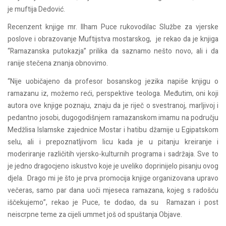
je muftija Dedović.
Recenzent knjige mr. Ilham Puce rukovodilac Službe za vjerske
poslove i obrazovanje Muftijstva mostarskog, je rekao da je knjiga
“Ramazanska putokazja” prilika da saznamo nešto novo, ali i da
ranije stečena znanja obnovimo.
“Nije uobičajeno da profesor bosanskog jezika napiše knjigu o
ramazanu iz, možemo reći, perspektive teologa. Međutim, oni koji
autora ove knjige poznaju, znaju da je riječ o svestranoj, marljivoj i
pedantno josobi, dugogodišnjem ramazanskom imamu na području
Medžlisa Islamske zajednice Mostar i hatibu džamije u Egipatskom
selu, ali i prepoznatljivom licu kada je u pitanju kreiranje i
moderiranje različitih vjersko-kulturnih programa i sadržaja. Sve to
je jedno dragocjeno iskustvo koje je uveliko doprinijelo pisanju ovog
djela. Drago mi je što je prva promocija knjige organizovana upravo
večeras, samo par dana uoči mjeseca ramazana, kojeg s radošću
iščekujemo”, rekao je Puce, te dodao, da su Ramazan i post
neiscrpne teme za cijeli ummet još od spuštanja Objave.