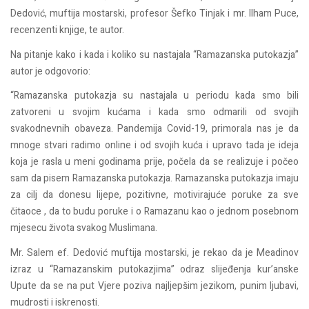
Dedović, muftija mostarski, profesor Šefko Tinjak i mr. Ilham Puce,
recenzenti knjige, te autor.
Na pitanje kako i kada i koliko su nastajala “Ramazanska putokazja”
autor je odgovorio:
“Ramazanska putokazja su nastajala u periodu kada smo bili
zatvoreni u svojim kućama i kada smo odmarili od svojih
svakodnevnih obaveza. Pandemija Covid-19, primorala nas je da
mnoge stvari radimo online i od svojih kuća i upravo tada je ideja
koja je rasla u meni godinama prije, počela da se realizuje i počeo
sam da pisem Ramazanska putokazja. Ramazanska putokazja imaju
za cilj da donesu lijepe, pozitivne, motivirajuće poruke za sve
čitaoce , da to budu poruke i o Ramazanu kao o jednom posebnom
mjesecu života svakog Muslimana.
Mr. Salem ef. Dedović muftija mostarski, je rekao da je Meadinov
izraz u “Ramazanskim putokazjima” odraz slijeđenja kur’anske
Upute da se na put Vjere poziva najljepšim jezikom, punim ljubavi,
mudrosti i iskrenosti.