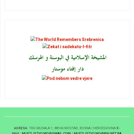
ADRESA
: TRG MUSALA 1, 88104 MOSTAR, BOSNA I HERCEGOVINA
E-
MAIL
:
MUFTIJSTVO.MO@GMAIL.COM
/
MUFTIJSTVO.MO@BIH.NET.BA