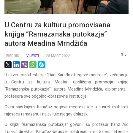
U Centru za kulturu promovisana
knjiga “Ramazanska putokazja”
autora Meadina Mrndžića
UREDNIK
VIJESTI
28 MART 2022
EMP
U okviru manifestacije “Dani Karađoz-begove medrese”, večeras je
u Centru za kulturu Mostar, upriličena promocija knjige
“Ramazanska putokazja”, autora Meadina Mrndžića, diplomanta i
profesora ove odgojno-obrazovne institucije.
Ovim sadržajem, Karađoz-begova medresa ide u susret mubarek
mjesecu ramazanu i najavljuje njegov dolazak.
O knjizi “Ramazanska putokazja” govorili su profesor hafiz Aid
Tulek, direktor Karađoz-begove medrese, mr. Salem efendija