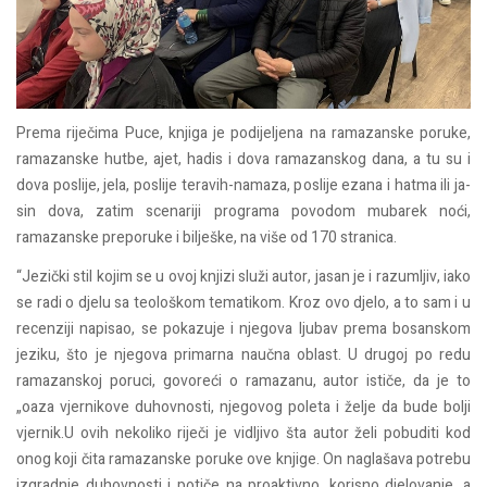
Prema riječima Puce, knjiga je podijeljena na ramazanske poruke,
ramazanske hutbe, ajet, hadis i dova ramazanskog dana, a tu su i
dova poslije, jela, poslije teravih-namaza, poslije ezana i hatma ili ja-
sin dova, zatim scenariji programa povodom mubarek noći,
ramazanske preporuke i bilješke, na više od 170 stranica.
“Jezički stil kojim se u ovoj knjizi služi autor, jasan je i razumljiv, iako
se radi o djelu sa teološkom tematikom. Kroz ovo djelo, a to sam i u
recenziji napisao, se pokazuje i njegova ljubav prema bosanskom
jeziku, što je njegova primarna naučna oblast. U drugoj po redu
ramazanskoj poruci, govoreći o ramazanu, autor ističe, da je to
„oaza vjernikove duhovnosti, njegovog poleta i želje da bude bolji
vjernik.U ovih nekoliko riječi je vidljivo šta autor želi pobuditi kod
onog koji čita ramazanske poruke ove knjige. On naglašava potrebu
izgradnje duhovnosti i potiče na proaktivno, korisno djelovanje, a