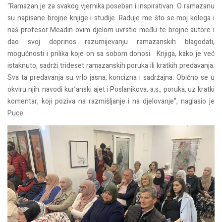
“Ramazan je za svakog vjernika poseban i inspirativan. O ramazanu
su napisane brojne knjige i studije. Raduje me što se moj kolega i
naš profesor Meadin ovim djelom uvrstio među te brojne autore i
dao svoj doprinos razumijevanju ramazanskih blagodati,
mogućnosti i prilika koje on sa sobom donosi. Knjiga, kako je već
istaknuto, sadrži trideset ramazanskih poruka ili kratkih predavanja.
Sva ta predavanja su vrlo jasna, koncizna i sadržajna. Obično se u
okviru njih. navodi kur’anski ajet i Poslanikova, a.s., poruka, uz kratki
komentar, koji poziva na razmišljanje i na djelovanje”, naglasio je
Puce.