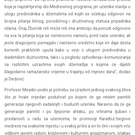
koja je najzahtjevniji dio Medresinog programa, jer učenike stavlja u
ulogu predvodnika u džematima od kojih se očekuju odgovori na
brojna pitanja ličnog, porodičnog i društvenog statusa pripadnika
islama. Ovaj Zbornik niti može niti ima ambiciju da ponudi odgovore
na sva ta pitanja koja se neminovno nameću pred naše učenike, ali
jeste dragocjeno pomagalo i nastavno sredstvo koje im daje dosta
korisnih praktičnih uputa kako u vezi s ulogom predvodnika u
ibadetskim dužnostima, tako i u pogledu ophođenja i komuniciranja
sa različitim uzrastima svojih džematlija s kojima će dijeliti
blagodarno ramazansko vrijeme u trajanju od mjesec dana”, dodao
je Dedović.
Profesor Meadin uvidio je potrebu za izradom jednog ovakvog štiva
što je hvale vrijedan poduhvat po kojem će ga mislim pamtiti
generacije njegovih sadašnjih i budućih učenika. Naravno da će ga
generacije pamtiti i po lijepome ahlaku, po vrlinama ljubavi i
predanosti u radu sa učenicima, te promociji Karađoz-begove
medrese na svakome mjestu i u svakoj prilici a on to čini i svojim vrlo
vidljivim javnim radom, književnim i kulturnim angažmanom, istakao