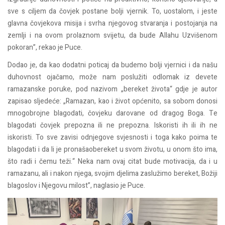
sve s ciljem da čovjek postane bolji vjernik. To, uostalom, i jeste
glavna čovjekova misija i svrha njegovog stvaranja i postojanja na
zemlji i na ovom prolaznom svijetu, da bude Allahu Uzvišenom
pokoran”, rekao je Puce.
Dodao je, da kao dodatni poticaj da budemo bolji vjernici i da našu
duhovnost ojačamo, može nam poslužiti odlomak iz devete
ramazanske poruke, pod nazivom „bereket života“ gdje je autor
zapisao sljedeće: „Ramazan, kao i život općenito, sa sobom donosi
mnogobrojne blagodati, čovjeku darovane od dragog Boga. Te
blagodati čovjek prepozna ili ne prepozna. Iskoristi ih ili ih ne
iskoristi. To sve zavisi odnjegove svjesnosti i toga kako poima te
blagodati i da li je pronašaobereket u svom životu, u onom što ima,
što radi i čemu teži.“ Neka nam ovaj citat bude motivacija, da i u
ramazanu, ali i nakon njega, svojim djelima zaslužimo bereket, Božiji
blagoslov i Njegovu milost”, naglasio je Puce.