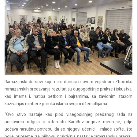
Ramazanski dersovi koje nam donosi u ovom vrijednom Zborniku
ramazanskih predavanja rezultat su dugogodišnje prakse i iskustva;
kao imama i, hatiba petkom i bajramima, sa zavidnim stažom
kazivanjas minbere porukā islama svojim džematlijama.
“Ovo štivo nastaje kao plod višegodišnjeg predanog rada na
poslovima odgoja u internatu Karađoz-begove medrese, gdje
uočava nasušnu potrebu da se njegovi učenici –mlade softe, što
bolje pripreme za njihovu praktičnu nastavu-ramazansku praksu,