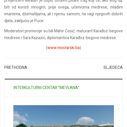
prvijencem Meadin je uspio ostaviti pisani trag koji će, ako Bog da,
biti od koristi mnogim, prije svega, učenicima medrese, mladim
imamima, džematlijama, ali i njemu samom, na vagi njegovih dobrih
djela, zaključio je Puce.
Moderatori promocije su bili Mahir Ćosić, maturant Karađoz-begove
medrese i Sara Kazazić, diplomantica Karađoz-begove medrese.
(
www.mostarski.ba
)
PRETHODNA
SLJEDEĆA
INTERKULTURNI CENTAR "MEVLANA"