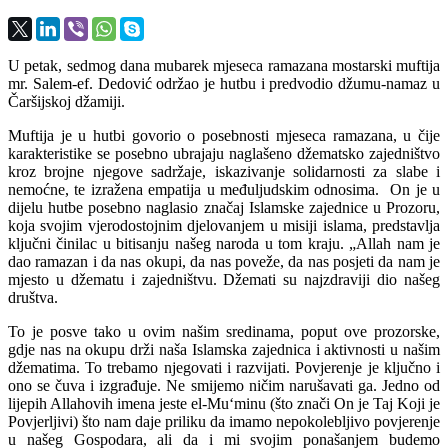
U petak, sedmog dana mubarek mjeseca ramazana mostarski muftija
mr. Salem-ef. Dedović održao je hutbu i predvodio džumu-namaz u
Čaršijskoj džamiji.
Muftija je u hutbi govorio o posebnosti mjeseca ramazana, u čije
karakteristike se posebno ubrajaju naglašeno džematsko zajedništvo
kroz brojne njegove sadržaje, iskazivanje solidarnosti za slabe i
nemoćne, te izražena empatija u međuljudskim odnosima. On je u
dijelu hutbe posebno naglasio značaj Islamske zajednice u Prozoru,
koja svojim vjerodostojnim djelovanjem u misiji islama, predstavlja
ključni činilac u bitisanju našeg naroda u tom kraju. „Allah nam je
dao ramazan i da nas okupi, da nas poveže, da nas posjeti da nam je
mjesto u džematu i zajedništvu. Džemati su najzdraviji dio našeg
društva.
To je posve tako u ovim našim sredinama, poput ove prozorske,
gdje nas na okupu drži naša Islamska zajednica i aktivnosti u našim
džematima. To trebamo njegovati i razvijati. Povjerenje je ključno i
ono se čuva i izgrađuje. Ne smijemo ničim narušavati ga. Jedno od
lijepih Allahovih imena jeste el-Muʻminu (što znači On je Taj Koji je
Povjerljivi) što nam daje priliku da imamo nepokolebljivo povjerenje
u našeg Gospodara, ali da i mi svojim ponašanjem budemo