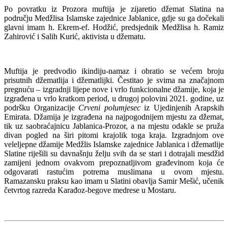
Po povratku iz Prozora muftija je zijaretio džemat Slatina na
području Medžlisa Islamske zajednice Jablanice, gdje su ga dočekali
glavni imam h. Ekrem-ef. Hodžić, predsjednik Medžlisa h. Ramiz
Zahirović i Salih Kurić, aktivista u džematu.
Muftija je predvodio ikindiju-namaz i obratio se većem broju
prisutnih džematlija i džematlijki. Čestitao je svima na značajnom
pregnuću – izgradnji lijepe nove i vrlo funkcionalne džamije, koja je
izgrađena u vrlo kratkom period, u drugoj polovini 2021. godine, uz
podršku Organizacije
Crveni polumjesec
iz Ujedinjenih Arapskih
Emirata. Džamija je izgrađena na najpogodnijem mjestu za džemat,
tik uz saobraćajnicu Jablanica-Prozor, a na mjestu odakle se pruža
divan pogled na širi pitomi krajolik toga kraja. Izgradnjom ove
veleljepne džamije Medžlis Islamske zajednice Jablanica i džematlije
Slatine riješili su davnašnju želju svih da se stari i dotrajali mesdžid
zamijeni jednom ovakvom prepoznatljivom građevinom koja će
odgovarati rastućim potrema muslimana u ovom mjestu.
Ramazansku praksu kao imam u Slatini obavlja Samir Mešić, učenik
četvrtog razreda Karađoz-begove medrese u Mostaru.