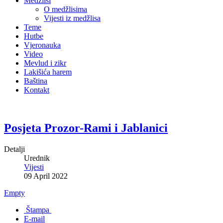
Medžlisi
O medžlisima
Vijesti iz medžlisa
Teme
Hutbe
Vjeronauka
Video
Mevlud i zikr
Lakišića harem
Baština
Kontakt
Posjeta Prozor-Rami i Jablanici
Detalji
Urednik
Vijesti
09 April 2022
Empty
Štampa
E-mail