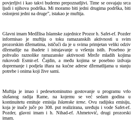
povjerljivi i kao takvi budemo prepoznatljivi. Time se osvajaju srca
ljudi i njihova podrška. Mi moramo biti jedni drugima podrška, biti
oslonjeni jedni na druge”, istakao je muftija.
Glavni imam Medžlisa Islamske zajednice Prozor h. Safet-ef. Pozder
informisao je muftiju o toku ramazanskih aktivnosti u svim
prozorskim džematima, ističući da je u svima primjetan veliki odziv
džematlije na ibadete i istrajavanje u vršenju istih. Posebno je
pohvalio raznolike ramazanske aktivnosti Mreže mladih kojima
rukovodi Esmir-ef. Čajdin, a među kojima se posebno izdvaja
dopremanje i podjela iftara na kućne adrese džematlijama u stanju
potrebe i onima koji žive sami.
Muftija je imao i pedesetominutno gostovanje u programu vrlo
slušanog radija Rame, na kojemu se već sedam godina u
kontinuitetu emituje emisija
Islamske teme
. Ovu radijsku emisiju,
koja je inače juče po 308. put realizirana, uređuju i vode Safet-ef.
Pozder, glavni imam i h. Nihad-ef. Ahmetović, drugi prozorski
imam.