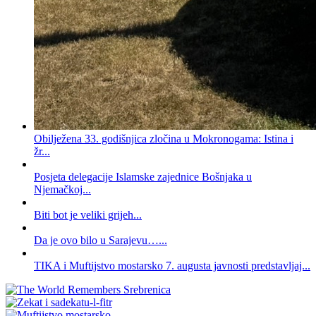
Obilježena 33. godišnjica zločina u Mokronogama: Istina i
žr...
Posjeta delegacije Islamske zajednice Bošnjaka u
Njemačkoj...
Biti bot je veliki grijeh...
Da je ovo bilo u Sarajevu…...
TIKA i Muftijstvo mostarsko 7. augusta javnosti predstavljaj...