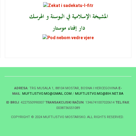
ADRESA
: TRG MUSALA 1, 88104 MOSTAR, BOSNA I HERCEGOVINA
E-
MAIL
:
MUFTIJSTVO.MO@GMAIL.COM
/
MUFTIJSTVO.MO@BIH.NET.BA
ID BROJ
: 4227550990007
TRANSAKCIJSKI RAČUN
: 1346741007020614
TEL/FAX
:
0038736551089
COPYRIGHT © 2024 MUFTIJSTVO MOSTARSKO. ALL RIGHTS RESERVED.