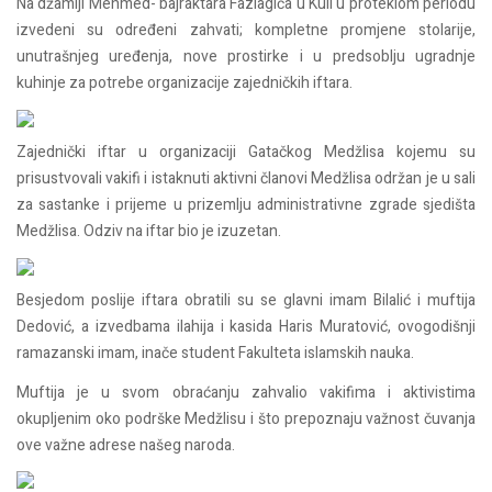
Na džamiji Mehmed- bajraktara Fazlagića u Kuli u proteklom periodu
izvedeni su određeni zahvati; kompletne promjene stolarije,
unutrašnjeg uređenja, nove prostirke i u predsoblju ugradnje
kuhinje za potrebe organizacije zajedničkih iftara.
Zajednički iftar u organizaciji Gatačkog Medžlisa kojemu su
prisustvovali vakifi i istaknuti aktivni članovi Medžlisa održan je u sali
za sastanke i prijeme u prizemlju administrativne zgrade sjedišta
Medžlisa. Odziv na iftar bio je izuzetan.
Besjedom poslije iftara obratili su se glavni imam Bilalić i muftija
Dedović, a izvedbama ilahija i kasida Haris Muratović, ovogodišnji
ramazanski imam, inače student Fakulteta islamskih nauka.
Muftija je u svom obraćanju zahvalio vakifima i aktivistima
okupljenim oko podrške Medžlisu i što prepoznaju važnost čuvanja
ove važne adrese našeg naroda.