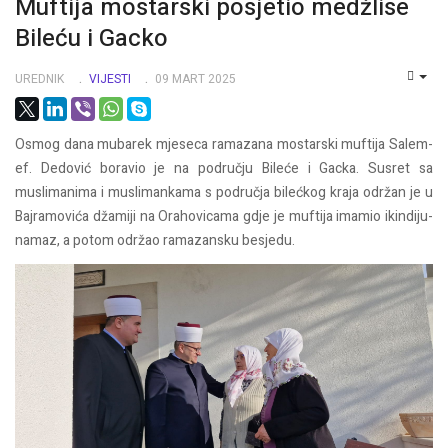
Muftija mostarski posjetio medžlise
Bileću i Gacko
UREDNIK
VIJESTI
09 MART 2025
EMP
Osmog dana mubarek mjeseca ramazana mostarski muftija Salem-
ef. Dedović boravio je na području Bileće i Gacka. Susret sa
muslimanima i muslimankama s područja bilećkog kraja održan je u
Bajramovića džamiji na Orahovicama gdje je muftija imamio ikindiju-
namaz, a potom održao ramazansku besjedu.