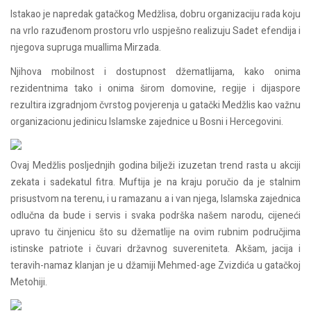
Istakao je napredak gatačkog Medžlisa, dobru organizaciju rada koju
na vrlo razuđenom prostoru vrlo uspješno realizuju Sadet efendija i
njegova supruga muallima Mirzada.
Njihova mobilnost i dostupnost džematlijama, kako onima
rezidentnima tako i onima širom domovine, regije i dijaspore
rezultira izgradnjom čvrstog povjerenja u gatački Medžlis kao važnu
organizacionu jedinicu Islamske zajednice u Bosni i Hercegovini.
Ovaj Medžlis posljednjih godina bilježi izuzetan trend rasta u akciji
zekata i sadekatul fitra. Muftija je na kraju poručio da je stalnim
prisustvom na terenu, i u ramazanu a i van njega, Islamska zajednica
odlučna da bude i servis i svaka podrška našem narodu, cijeneći
upravo tu činjenicu što su džematlije na ovim rubnim područjima
istinske patriote i čuvari državnog suvereniteta. Akšam, jacija i
teravih-namaz klanjan je u džamiji Mehmed-age Zvizdića u gatačkoj
Metohiji.