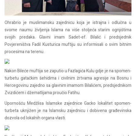
Ohrabrio je muslimansku zajednicu koja je istrajna i odlučna u
svome naumu življenja Islama na više stoljeća starim ognjištima
svojih predaka. Glavni imam Sadet-ef. Bilalić i predsjednik
Povjereništva Fadil Kusturica muftiju su informisali o svim bitnim
procesima na terenu.
Nakon Bileće muftija se zaputio u Fazlagića Kulu gdje je na spomen-
turbetu gatačkim šehidima i civilnim žrtvama agresije na Bosnu i
Hercegovinu zajedno sa glavnim imamom Bilalićem, predsjednikom
Zvizdićem i džematlijama proučio Fatihu.
Upornošću Medžlisa Islamske zajednice Gacko lokalitet spomen-
turbeta uknjižen je na Islamsku zajednicu i dobivena građevinska
dozvola od lokalnih organa vlasti.