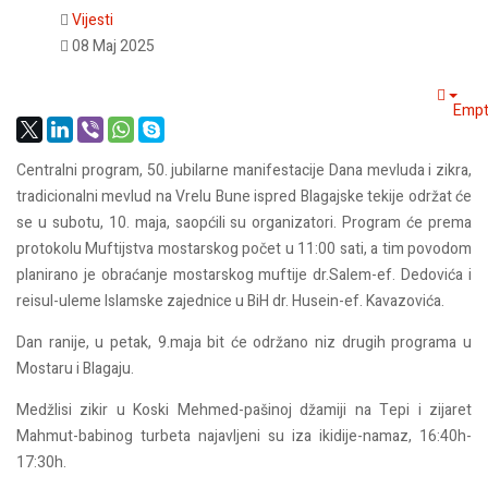
Vijesti
08 Maj 2025
Empt
Centralni program, 50. jubilarne manifestacije Dana mevluda i zikra,
tradicionalni mevlud na Vrelu Bune ispred Blagajske tekije održat će
se u subotu, 10. maja, saopćili su organizatori. Program će prema
protokolu Muftijstva mostarskog počet u 11:00 sati, a tim povodom
planirano je obraćanje mostarskog muftije dr.Salem-ef. Dedovića i
reisul-uleme Islamske zajednice u BiH dr. Husein-ef. Kavazovića.
Dan ranije, u petak, 9.maja bit će održano niz drugih programa u
Mostaru i Blagaju.
Medžlisi zikir u Koski Mehmed-pašinoj džamiji na Tepi i zijaret
Mahmut-babinog turbeta najavljeni su iza ikidije-namaz, 16:40h-
17:30h.