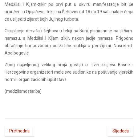
Medžlisi i Kijam-zikir po prvi put u okviru manifestacije bit će
proučeni u Opijačevoj tekiji na Šehovini od 18 do 19 sati, nakon čega
će uslijediti zijaret šejh Jujinog turbeta.
Okupljanje derviša i šejhova u tekiji na Buni, planirano je na akšam-
namazu, a Medžlisi i Kijam zikir, nakon jacije namaza. Prigodno
obraćanje tim povodom održat će muftija u penziji mr. Nusret-ef.
Abdibegović.
Zbog najavljenog velikog broja gostiju iz svih krajeva Bosne i
Hercegovine organizatori mole sve sudionike na poštivanje vjerskih
normi i organizacionih uputstava.
(medzlismostar.ba)
Prethodna
Sljedeća