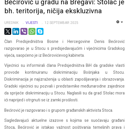
Bećirović u gradu na Bregavi: Stolac je
bh. teritorija, ničija ekskluzivna
UREDNIK
VIJESTI
12 SEPTEMBAR 2025
EMP
Član Predsjedništva Bosne i Hercegovine Denis Bećirović
razgovarao je u Stocu s predsjedavajućim i vijećnicima Gradskog
vijeća, saopćeno je iz Bećirovićevog kabineta.
Vijećnici su informirali člana Predsjedništva BiH da gradske vlasti
provode kontinuiranu diskriminaciju Bošnjaka u Stocu.
Diskriminacija je najizraženija u oblasti zapošljavanja i obrazovanja.
Gradski vijećnici su pozvali i predstavnike međunarodne zajednice
da spriječe diskriminaciju u Stocu. Naglasili su da grad Stolac mora
ići naprijed i otrgnuti se iz zamki prošlosti.
Bećirović je razgovarao i s grupom građanskih aktivista Stoca.
Sagledavajući aktuelne izazove s kojima se suočavaju građani
Stoca, Bećirović je istakao važnost poštivanja temeljnih prava i