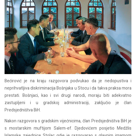
Bećirović je na kraju razgovora podvukao da je nedopustiva i
neprihvatljiva diskriminacija Bošnjaka u Stocu i da takva praksa mora
prestati. Bošnjaci, kao i svi drugi narodi, moraju biti adekvatno
zastupljeni i u gradskoj administraciji, zaključio je član
Predsjedništva BiH.
Nakon razgovora s gradskim vijećnicima, član Predsjedništva BiH je
s mostarskim muftijom Salem-ef. Djedovićem posjetio Medžlis
Islamske zajednice Stolac gdje je razgovarao s glavnim imamom