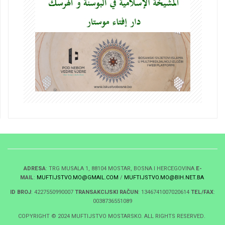
ADRESA
: TRG MUSALA 1, 88104 MOSTAR, BOSNA I HERCEGOVINA
E-
MAIL
:
MUFTIJSTVO.MO@GMAIL.COM
/
MUFTIJSTVO.MO@BIH.NET.BA
ID BROJ
: 4227550990007
TRANSAKCIJSKI RAČUN
: 1346741007020614
TEL/FAX
:
0038736551089
COPYRIGHT © 2024 MUFTIJSTVO MOSTARSKO. ALL RIGHTS RESERVED.