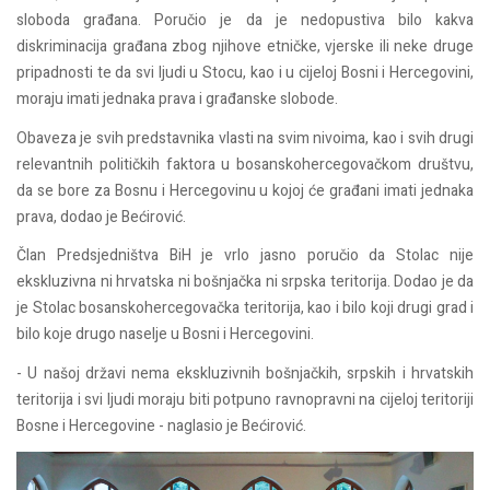
sloboda građana. Poručio je da je nedopustiva bilo kakva
diskriminacija građana zbog njihove etničke, vjerske ili neke druge
pripadnosti te da svi ljudi u Stocu, kao i u cijeloj Bosni i Hercegovini,
moraju imati jednaka prava i građanske slobode.
Obaveza je svih predstavnika vlasti na svim nivoima, kao i svih drugi
relevantnih političkih faktora u bosanskohercegovačkom društvu,
da se bore za Bosnu i Hercegovinu u kojoj će građani imati jednaka
prava, dodao je Bećirović.
Član Predsjedništva BiH je vrlo jasno poručio da Stolac nije
ekskluzivna ni hrvatska ni bošnjačka ni srpska teritorija. Dodao je da
je Stolac bosanskohercegovačka teritorija, kao i bilo koji drugi grad i
bilo koje drugo naselje u Bosni i Hercegovini.
- U našoj državi nema ekskluzivnih bošnjačkih, srpskih i hrvatskih
teritorija i svi ljudi moraju biti potpuno ravnopravni na cijeloj teritoriji
Bosne i Hercegovine - naglasio je Bećirović.