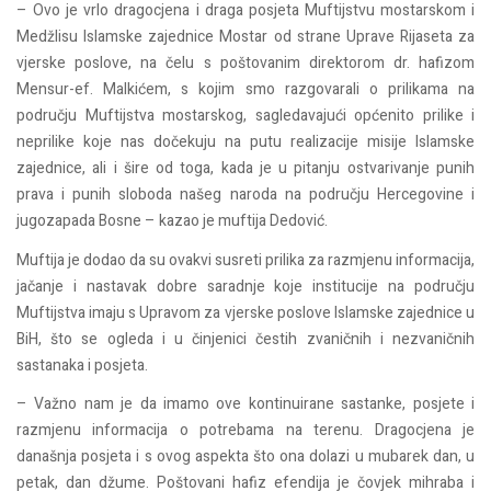
– Ovo je vrlo dragocjena i draga posjeta Muftijstvu mostarskom i
Medžlisu Islamske zajednice Mostar od strane Uprave Rijaseta za
vjerske poslove, na čelu s poštovanim direktorom dr. hafizom
Mensur-ef. Malkićem, s kojim smo razgovarali o prilikama na
području Muftijstva mostarskog, sagledavajući općenito prilike i
neprilike koje nas dočekuju na putu realizacije misije Islamske
zajednice, ali i šire od toga, kada je u pitanju ostvarivanje punih
prava i punih sloboda našeg naroda na području Hercegovine i
jugozapada Bosne – kazao je muftija Dedović.
Muftija je dodao da su ovakvi susreti prilika za razmjenu informacija,
jačanje i nastavak dobre saradnje koje institucije na području
Muftijstva imaju s Upravom za vjerske poslove Islamske zajednice u
BiH, što se ogleda i u činjenici čestih zvaničnih i nezvaničnih
sastanaka i posjeta.
– Važno nam je da imamo ove kontinuirane sastanke, posjete i
razmjenu informacija o potrebama na terenu. Dragocjena je
današnja posjeta i s ovog aspekta što ona dolazi u mubarek dan, u
petak, dan džume. Poštovani hafiz efendija je čovjek mihraba i