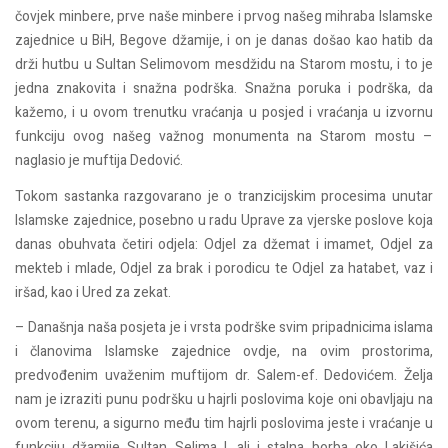
čovjek minbere, prve naše minbere i prvog našeg mihraba Islamske
zajednice u BiH, Begove džamije, i on je danas došao kao hatib da
drži hutbu u Sultan Selimovom mesdžidu na Starom mostu, i to je
jedna znakovita i snažna podrška. Snažna poruka i podrška, da
kažemo, i u ovom trenutku vraćanja u posjed i vraćanja u izvornu
funkciju ovog našeg važnog monumenta na Starom mostu –
naglasio je muftija Dedović.
Tokom sastanka razgovarano je o tranzicijskim procesima unutar
Islamske zajednice, posebno u radu Uprave za vjerske poslove koja
danas obuhvata četiri odjela: Odjel za džemat i imamet, Odjel za
mekteb i mlade, Odjel za brak i porodicu te Odjel za hatabet, vaz i
iršad, kao i Ured za zekat.
– Današnja naša posjeta je i vrsta podrške svim pripadnicima islama
i članovima Islamske zajednice ovdje, na ovim prostorima,
predvođenim uvaženim muftijom dr. Salem-ef. Dedovićem. Želja
nam je izraziti punu podršku u hajrli poslovima koje oni obavljaju na
ovom terenu, a sigurno među tim hajrli poslovima jeste i vraćanje u
funkciju džamije Sultan Selima I, ali i stalna borba oko Lakišića