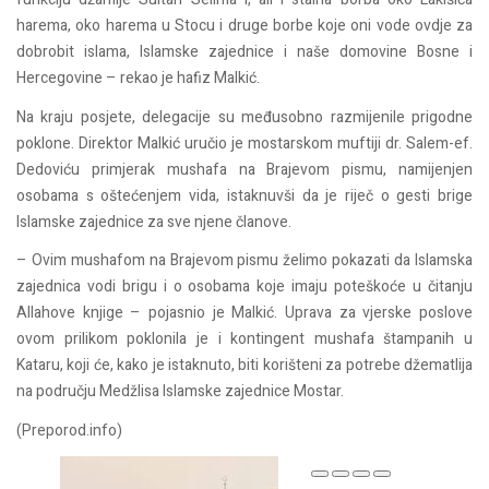
harema, oko harema u Stocu i druge borbe koje oni vode ovdje za
dobrobit islama, Islamske zajednice i naše domovine Bosne i
Hercegovine – rekao je hafiz Malkić.
Na kraju posjete, delegacije su međusobno razmijenile prigodne
poklone. Direktor Malkić uručio je mostarskom muftiji dr. Salem-ef.
Dedoviću primjerak mushafa na Brajevom pismu, namijenjen
osobama s oštećenjem vida, istaknuvši da je riječ o gesti brige
Islamske zajednice za sve njene članove.
– Ovim mushafom na Brajevom pismu želimo pokazati da Islamska
zajednica vodi brigu i o osobama koje imaju poteškoće u čitanju
Allahove knjige – pojasnio je Malkić. Uprava za vjerske poslove
ovom prilikom poklonila je i kontingent mushafa štampanih u
Kataru, koji će, kako je istaknuto, biti korišteni za potrebe džematlija
na području Medžlisa Islamske zajednice Mostar.
(Preporod.info)