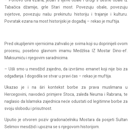
– Ponovo dva ezana, jedan s lijeve obale i drugi s desne obale iz
Tabačica džamije, grle Stari most. Povezuju obale, povezuju
svjetove, povezuju našu prekinutu historiju i trajanje i kulturu.
Povratak ezana na most historijski je događaj – rekao je muftija.
Pred okupljenim vjernicima zahvalio je svima koji su doprinijeli ovom
procesu, posebno glavnom imamu Medžlisa IZ Mostar Dino-ef.
Maksumiću i njegovim saradnicima.
– Ušli smo u mesdžid zajedno, da izvršimo emanet koji nije bio za
odgađanja. I dogodila se stvar u pravi čas – rekao je muftija.
Ukazao je i na širi kontekst borbe za prava muslimana u
Hercegovini, navodeći primjere Stoca, zaleđa Neuma i Rabrana, te
naglasio da Islamska zajednica neće odustati od legitimne borbe za
svoju slobodu i prisutnost.
Uputio je otvoren poziv gradonačelniku Mostara da posjeti Sultan
Selimov mesdžid i upozna se s njegovom historijom.