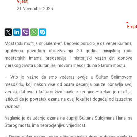
Vijesti
21 Novembar 2025
Empt
Mostarski muftija dr. Salem-ef. Dedović poručio je da večer Kur'ana,
upriličena povodom obilježavanja 20 godina misijskog rada
mostarskih imama, predstavlja i historijski važan čin obnove
vjerskog života u Sultan Selimovom mesdžidu na Starom mostu.
– Vrlo je važno da smo večeras ovdje u Sultan Selimovom
mesdžidu, koji nakon više od osam decenija pauze obnavlja svoj
vjerski, duhovni i kulturni život naše zajednice – rekao je muftija,
ističući da je povratak ezana na ovaj lokalitet događaj od izuzetne
važnosti.
Naglasio je da učenje ezana na ćupriji Sultana Sulejmana Hana, sa
Starog mosta, ima neprocjenjivu vrijednost.