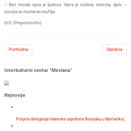
– Bez morala vjera je ljuštura. Vjera je suština, dobrota, djelo –
poručio je mostarski muftija.
(H.E./Preporod.info)
Prethodna
Sljedeća
Interkulturni centar "Mevlana"
Najnovije
Posjeta delegacije Islamske zajednice Bošnjaka u Njemačkoj...