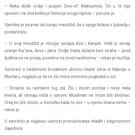
– Neka dođe ovdje i posjeti Dino-ef. Maksumića. On u to nije
upućen i ne zna kolika je historija ovoga mjesta – poručio je.
Vjernike je pozvao da čuvaju mesdžid, da u njega dolaze s ljubavlju i
predanošću.
– U ovaj mesdžid je mnogo sevapa doći i klanjati. Velik je sevap
učenje Kur'ana, dove i zikra. Ovdje treba dolaziti bez straha – pred
ljudima se ne povija, posebno ne pred nasilnicima – rekao je muftija.
Govoreći o nedavnom brutalnom ubistvu mlade žene iz Kalesije u
Mostaru, naglasio je da se zlu mora otvoreno pogledati u oči.
– Strašne su razmjere tog zla. Zlo i zločin postoje i nose naša
imena, ali nemaju ništa s vjerom. Musliman ne može biti zločinac.
Onaj ko čini zločin, u trenutku kada to čini – u njemu imana nema –
rekao je.
U završnici je naglasio važnost prosvjećivanja mladih i odgovornost
zajednice.