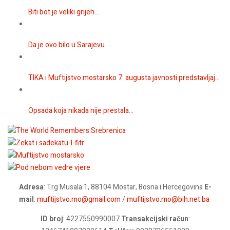
Biti bot je veliki grijeh...
Da je ovo bilo u Sarajevu…...
TIKA i Muftijstvo mostarsko 7. augusta javnosti predstavljaj...
Opsada koja nikada nije prestala...
Adresa
: Trg Musala 1, 88104 Mostar, Bosna i Hercegovina
E-
mail
:
muftijstvo.mo@gmail.com
/
muftijstvo.mo@bih.net.ba
ID broj
: 4227550990007
Transakcijski račun
: