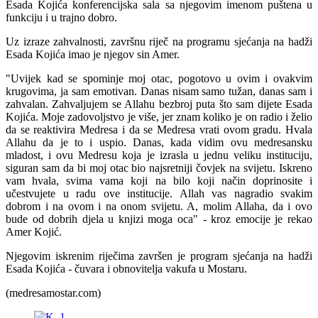
Esada Kojića konferencijska sala sa njegovim imenom puštena u
funkciju i u trajno dobro.
Uz izraze zahvalnosti, završnu riječ na programu sjećanja na hadži
Esada Kojića imao je njegov sin Amer.
"Uvijek kad se spominje moj otac, pogotovo u ovim i ovakvim
krugovima, ja sam emotivan. Danas nisam samo tužan, danas sam i
zahvalan. Zahvaljujem se Allahu bezbroj puta što sam dijete Esada
Kojića. Moje zadovoljstvo je više, jer znam koliko je on radio i želio
da se reaktivira Medresa i da se Medresa vrati ovom gradu. Hvala
Allahu da je to i uspio. Danas, kada vidim ovu medresansku
mladost, i ovu Medresu koja je izrasla u jednu veliku instituciju,
siguran sam da bi moj otac bio najsretniji čovjek na svijetu. Iskreno
vam hvala, svima vama koji na bilo koji način doprinosite i
učestvujete u radu ove institucije. Allah vas nagradio svakim
dobrom i na ovom i na onom svijetu. A, molim Allaha, da i ovo
bude od dobrih djela u knjizi moga oca" - kroz emocije je rekao
Amer Kojić.
Njegovim iskrenim riječima završen je program sjećanja na hadži
Esada Kojića - čuvara i obnovitelja vakufa u Mostaru.
(medresamostar.com)