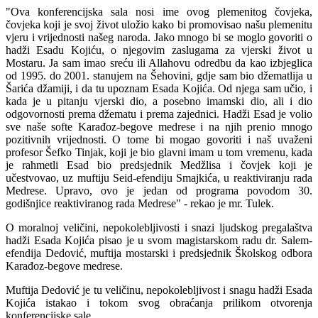
"Ova konferencijska sala nosi ime ovog plemenitog čovjeka,
čovjeka koji je svoj život uložio kako bi promovisao našu plemenitu
vjeru i vrijednosti našeg naroda. Jako mnogo bi se moglo govoriti o
hadži Esadu Kojiću, o njegovim zaslugama za vjerski život u
Mostaru. Ja sam imao sreću ili Allahovu odredbu da kao izbjeglica
od 1995. do 2001. stanujem na Šehovini, gdje sam bio džematlija u
Šarića džamiji, i da tu upoznam Esada Kojića. Od njega sam učio, i
kada je u pitanju vjerski dio, a posebno imamski dio, ali i dio
odgovornosti prema džematu i prema zajednici. Hadži Esad je volio
sve naše softe Karađoz-begove medrese i na njih prenio mnogo
pozitivnih vrijednosti. O tome bi mogao govoriti i naš uvaženi
profesor Šefko Tinjak, koji je bio glavni imam u tom vremenu, kada
je rahmetli Esad bio predsjednik Medžlisa i čovjek koji je
učestvovao, uz muftiju Seid-efendiju Smajkića, u reaktiviranju rada
Medrese. Upravo, ovo je jedan od programa povodom 30.
godišnjice reaktiviranog rada Medrese" - rekao je mr. Tulek.
O moralnoj veličini, nepokolebljivosti i snazi ljudskog pregalaštva
hadži Esada Kojića pisao je u svom magistarskom radu dr. Salem-
efendija Dedović, muftija mostarski i predsjednik Školskog odbora
Karađoz-begove medrese.
Muftija Dedović je tu veličinu, nepokolebljivost i snagu hadži Esada
Kojića istakao i tokom svog obraćanja prilikom otvorenja
konferencijske sale.