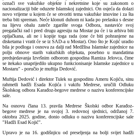
označi sve vakufske objekte i nekretnine koje su zakonom o
nacionalizaciji bile oduzete Islamskoj zajednici. On osjeća da dolazi
novo vrijeme u kojem će se otvoriti tema vakufske imovine i za šta
treba biti spreman. Neće klonuti duhom ni kada po prelasku s desne
na lijevu obalu zateče zgarište svoga Odbora, nastaviće svoj
pregalački rad i pred drugu agresiju na Mostar pa će i ta arhiva biti
opljačkana, ali ne i kopije toga rada (one će biti pohranjene na
disketama i vratit će se iz SAD-a u Mostar). Ono što je Kojić uradio
bila je podloga i osnova za dalji rad Medžlisa Islamske zajednice na
polju obnove starih vakufskih objekata, posebno u mandatima
predsjedavanja Izvršnim odborom gospodina Ramiza Jelovca, čime
se itekako unaprijedilo ukupno funkcionisanje Islamske zajednice u
Mostaru" - poručio je muftija Dedović.
Muftija Dedović i direktor Tulek su gospodinu Ameru Kojiću, sinu
rahmetli hadži Esada Kojića i vakifu Medrese, uručili Odluku
Školskog odbora Karađoz-begove medrese o nazivu konferencijske
sale.
Na osnovu člana 13. pravila Medrese Školski odbor Karađoz-
begove medrese je na svojoj 3. redovnoj sjednici, održanoj 7.
oktobra 2025. godine, donio odluku o nazivu konferencijske sale
"Hadži Esad Kojić".
Upravo je na 16. godišnjicu od preseljenja na bolji svijet hadži