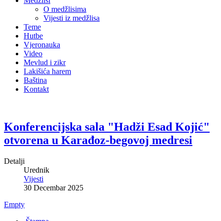
Medžlisi
O medžlisima
Vijesti iz medžlisa
Teme
Hutbe
Vjeronauka
Video
Mevlud i zikr
Lakišića harem
Baština
Kontakt
Konferencijska sala "Hadži Esad Kojić"
otvorena u Karađoz-begovoj medresi
Detalji
Urednik
Vijesti
30 Decembar 2025
Empty