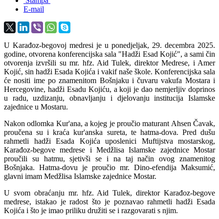
Štampa
E-mail
U Karađoz-begovoj medresi je u ponedjeljak, 29. decembra 2025.
godine, otvorena konferencijska sala "Hadži Esad Kojić", a sami čin
otvorenja izvršili su mr. hfz. Aid Tulek, direktor Medrese, i Amer
Kojić, sin hadži Esada Kojića i vakif naše škole. Konferencijska sala
će nositi ime po znamenitom Bošnjaku i čuvaru vakufa Mostara i
Hercegovine, hadži Esadu Kojiću, a koji je dao nemjerljiv doprinos
u radu, uzdizanju, obnavljanju i djelovanju institucija Islamske
zajednice u Mostaru.
Nakon odlomka Kur'ana, a kojeg je proučio maturant Ahsen Čavak,
proučena su i kraća kur'anska sureta, te hatma-dova. Pred dušu
rahmetli hadži Esada Kojića uposlenici Muftijstva mostarskog,
Karađoz-begove medrese i Medžlisa Islamske zajednice Mostar
proučili su hatmu, sjetivši se i na taj način ovog znamenitog
Bošnjaka. Hatma-dovu je proučio mr. Dino-efendija Maksumić,
glavni imam Medžlisa Islamske zajednice Mostar.
U svom obraćanju mr. hfz. Aid Tulek, direktor Karađoz-begove
medrese, istakao je radost što je poznavao rahmetli hadži Esada
Kojića i što je imao priliku družiti se i razgovarati s njim.