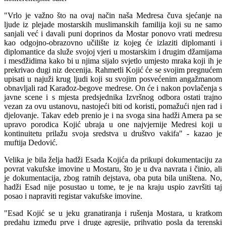
"Vrlo je važno što na ovaj način naša Medresa čuva sjećanje na
ljude iz plejade mostarskih muslimanskih familija koji su ne samo
sanjali već i davali puni doprinos da Mostar ponovo vrati medresu
kao odgojno-obrazovno učilište iz kojeg će izlaziti diplomanti i
diplomantice da služe svojoj vjeri u mostarskim i drugim džamijama
i mesdžidima kako bi u njima sijalo svjetlo umjesto mraka koji ih je
prekrivao dugi niz decenija. Rahmetli Kojić će se svojim pregnućem
upisati u najuži krug ljudi koji su svojim posvećenim angažmanom
obnavljali rad Karađoz-begove medrese. On će i nakon povlačenja s
javne scene i s mjesta predsjednika Izvršnog odbora ostati trajno
vezan za ovu ustanovu, nastojeći biti od koristi, pomažući njen rad i
djelovanje. Takav edeb prenio je i na svoga sina hadži Amera pa se
upravo porodica Kojić ubraja u one najvjernije Medresi koji u
kontinuitetu prilažu svoja sredstva u društvo vakifa" - kazao je
muftija Dedović.
Velika je bila želja hadži Esada Kojića da prikupi dokumentaciju za
povrat vakufske imovine u Mostaru, što je u dva navrata i činio, ali
je dokumentacija, zbog ratnih dejstava, oba puta bila uništena. No,
hadži Esad nije posustao u tome, te je na kraju uspio završiti taj
posao i napraviti registar vakufske imovine.
"Esad Kojić se u jeku granatiranja i rušenja Mostara, u kratkom
predahu između prve i druge agresije, prihvatio posla da terenski